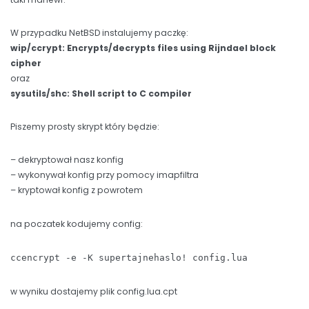
W przypadku NetBSD instalujemy paczkę:
wip/ccrypt: Encrypts/decrypts files using Rijndael block
cipher
oraz
sysutils/shc: Shell script to C compiler
Piszemy prosty skrypt który będzie:
– dekryptował nasz konfig
– wykonywał konfig przy pomocy imapfiltra
– kryptował konfig z powrotem
na poczatek kodujemy config:
ccencrypt -e -K supertajnehaslo! config.lua
w wyniku dostajemy plik config.lua.cpt