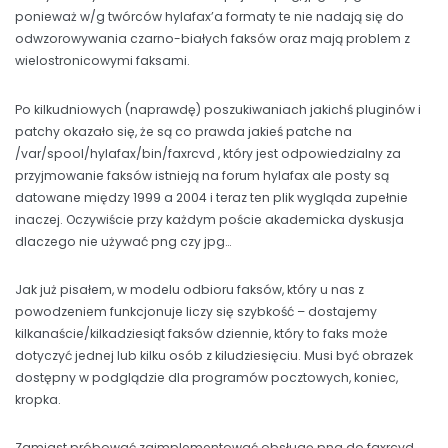
ponieważ w/g twórców hylafax’a formaty te nie nadają się do
odwzorowywania czarno-białych faksów oraz mają problem z
wielostronicowymi faksami.
Po kilkudniowych (naprawdę) poszukiwaniach jakichś pluginów i
patchy okazało się, że są co prawda jakieś patche na
/var/spool/hylafax/bin/faxrcvd , który jest odpowiedzialny za
przyjmowanie faksów istnieją na forum hylafax ale posty są
datowane między 1999 a 2004 i teraz ten plik wygląda zupełnie
inaczej. Oczywiście przy każdym poście akademicka dyskusja
dlaczego nie używać png czy jpg…
Jak już pisałem, w modelu odbioru faksów, który u nas z
powodzeniem funkcjonuje liczy się szybkość – dostajemy
kilkanaście/kilkadziesiąt faksów dziennie, który to faks może
dotyczyć jednej lub kilku osób z kiludziesięciu. Musi być obrazek
dostępny w podglądzie dla programów pocztowych, koniec,
kropka.
Zamiast próbować zaimplementować obsługę png do faxrcvd,