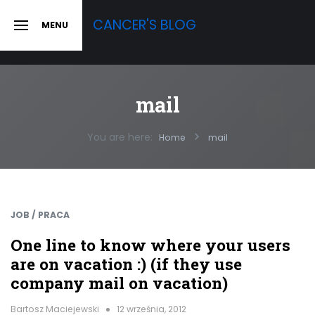
Skip
CANCER'S BLOG
MENU
to
SLIDE
OUT
content
SIDEBAR
mail
You are here:
Home
mail
JOB / PRACA
One line to know where your users
are on vacation :) (if they use
company mail on vacation)
Bartosz Maciejewski
12 września, 2012