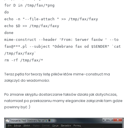
for D in /tmp/fax/*png
do
echo -n "--file-attach " >> /tmp/fax/faxy
echo $D >> /tmp/fax/faxy
done
mime-construct --header 'From: Serwer faxów ' --to
fax@***.pl --subject "Odebrano fax od $SENDER" `cat
/tmp/fax/faxy`
rm -rf /tmp/fax/*
Teraz pętla for tworzy listę plików które mime-construct ma
załączyć do wiadomości.
Po zmianie skryptu dostarczanie faksów działa jak dotychczas,
natomiast po przekazaniu mamy eleganckie załączniki tam gdzie
powinny być :)