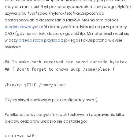
który dla mnie jest zbyt pokręcony, poszedłem inną drogą. Hylafax
używa pliku /var/spool/hylafax/etc/FaxDispatch do
dostosowywania dostarczania faksów. Można tam oprócz
predefiniowanych
pól dokonywać modyfikacji np przy pomocy
CASE (gdy numer taki, dostarcz gdzieś) itp. Mi natomiast rzucił się
w oczy
przedostatni przykład
z jakiegoś FaxDispatcha w cvsie
hylafaxa:
## To make each received fax saved outside hylafax
## ( Don't forget to chown uucp /some/place )
/bin/cp $FILE /some/place
Czysty skrypt shellowy w pliku konfiguracyjnym :)
Po kilkunastu wysłanych faksach testowych i poprawieniu kilku
błędów oraz praw urodziło się coś takiego:
FILETYPE=pdf;