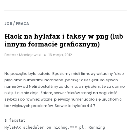
JOB / PRACA
Hack na hylafax i faksy w png (lub
innym formacie graficznym)
Bartosz Maciejewski
16 maja, 2012
Na początku była euforia. Będziemy mieli firmowy wirtualny faks z
pięcioma numerami! Notabene „paczkę” dziesięciu kolejnych
numerów od Netii dostaliśmy za darmo, a myślałem, że za darmo
nikt już nic nie daje. Zatem, serwer faksów stanął na nogi dość
szybko i co również ważne, pierwszy numer udało się uruchomić
bez większych problemów. Serwer to hylafax 4.4.7.
$ faxstat
HylaFAX scheduler on nidhog.***.pl: Running