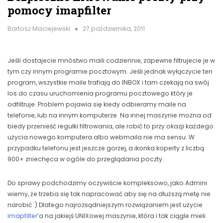
pomocy imapfilter
Bartosz Maciejewski
27 października, 2011
Jeśli dostajecie mnóstwo maili codziennie, zapewne filtrujecie je w
tym czy innym programie pocztowym. Jeśli jednak wyłączycie ten
program, wszystkie maile trafiają do INBOX i tam czekają na swój
los do czasu uruchomienia programu pocztowego który je
odfiltruje. Problem pojawia się kiedy odbieramy maile na
telefonie, lub na innym komputerze. Na innej maszynie można od
biedy przenieść regułki filtrowania, ale robić to przy okazji każdego
użycia nowego komputera albo webmaila nie ma sensu. W
przypadku telefonu jest jeszcze gorzej, a ikonka koperty z liczbą
900+ zniechęca w ogóle do przeglądania poczty.
Do sprawy podchodzimy oczywiście kompleksowo, jako Admini
wiemy, że trzeba się tak napracować aby się na dłuższą metę nie
narobić :) Dlatego najrozsądniejszym rozwiązaniem jest użycie
imapfilter
’a na jakiejś UNIXowej maszynie, która i tak ciągle mieli