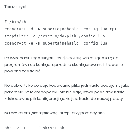
Teraz skrypt:
#!/bin/sh
ccencrypt -d -K supertajnehaslo! config.lua.cpt
imapfilter -c /sciezka/do/pliku/config.lua
ccencrypt -e -K supertajnehaslo! config.lua
Po wykonaniu tego skryptu jeśli ścieżki się w nim zgadzają do
programów i do konfiga, uprzednio skonfigurowane filtrowanie
powinno zadziałać.
No dobra, tylko co daje kodowanie pliku jeśli hasło podajemy jako
parametr? W takim wypadku nic nie daje, łatwo podejrzeć hasło i
zdekodować plik konfiguracji gdzie jest hasło do naszej poczty.
Należy zatem „skompilować” skrypt przy pomocy shc.
shc -v -r -T -f skrypt.sh