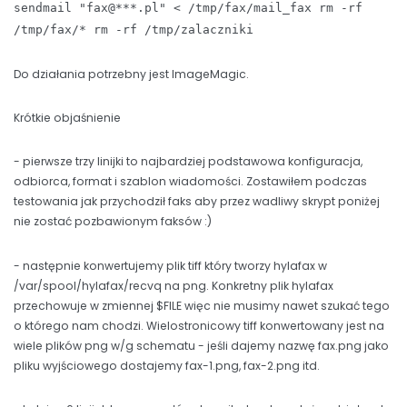
sendmail "fax@***.pl" < /tmp/fax/mail_fax rm -rf
/tmp/fax/* rm -rf /tmp/zalaczniki
Do działania potrzebny jest ImageMagic.
Krótkie objaśnienie
- pierwsze trzy linijki to najbardziej podstawowa konfiguracja,
odbiorca, format i szablon wiadomości. Zostawiłem podczas
testowania jak przychodził faks aby przez wadliwy skrypt poniżej
nie zostać pozbawionym faksów :)
- następnie konwertujemy plik tiff który tworzy hylafax w
/var/spool/hylafax/recvq na png. Konkretny plik hylafax
przechowuje w zmiennej $FILE więc nie musimy nawet szukać tego
o którego nam chodzi. Wielostronicowy tiff konwertowany jest na
wiele plików png w/g schematu - jeśli dajemy nazwę fax.png jako
pliku wyjściowego dostajemy fax-1.png, fax-2.png itd.