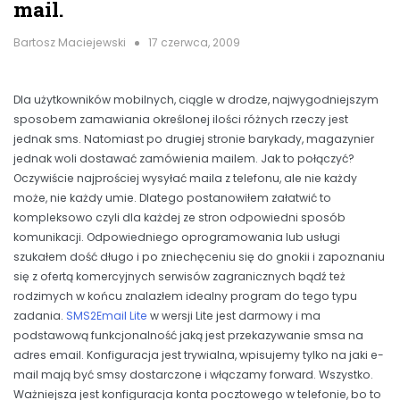
mail.
Bartosz Maciejewski
17 czerwca, 2009
Dla użytkowników mobilnych, ciągle w drodze, najwygodniejszym
sposobem zamawiania określonej ilości różnych rzeczy jest
jednak sms. Natomiast po drugiej stronie barykady, magazynier
jednak woli dostawać zamówienia mailem. Jak to połączyć?
Oczywiście najprościej wysyłać maila z telefonu, ale nie każdy
może, nie każdy umie. Dlatego postanowiłem załatwić to
kompleksowo czyli dla każdej ze stron odpowiedni sposób
komunikacji. Odpowiedniego oprogramowania lub usługi
szukałem dość długo i po zniechęceniu się do gnokii i zapoznaniu
się z ofertą komercyjnych serwisów zagranicznych bądź też
rodzimych w końcu znalazłem idealny program do tego typu
zadania.
SMS2Email Lite
w wersji Lite jest darmowy i ma
podstawową funkcjonalność jaką jest przekazywanie smsa na
adres email. Konfiguracja jest trywialna, wpisujemy tylko na jaki e-
mail mają być smsy dostarczone i włączamy forward. Wszystko.
Ważniejsza jest konfiguracja konta pocztowego w telefonie, bo to