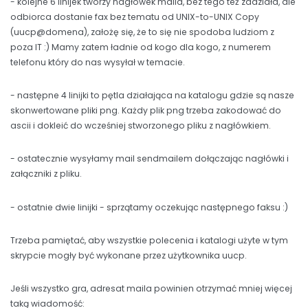
- kolejne 6 linijek tworzy nagłówek maila, bez tego też zadziała, ale
odbiorca dostanie fax bez tematu od UNIX-to-UNIX Copy
(uucp@domena), założę się, że to się nie spodoba ludziom z
poza IT :) Mamy zatem ładnie od kogo dla kogo, z numerem
telefonu który do nas wysyłał w temacie.
- następne 4 linijki to pętla działająca na katalogu gdzie są nasze
skonwertowane pliki png. Każdy plik png trzeba zakodować do
ascii i dokleić do wcześniej stworzonego pliku z nagłówkiem.
- ostatecznie wysyłamy mail sendmailem dołączając nagłówki i
załączniki z pliku.
- ostatnie dwie linijki - sprzątamy oczekując następnego faksu :)
Trzeba pamiętać, aby wszystkie polecenia i katalogi użyte w tym
skrypcie mogły być wykonane przez użytkownika uucp.
Jeśli wszystko gra, adresat maila powinien otrzymać mniej więcej
taką wiadomość: