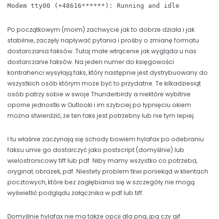
Modem tty00 (+48616******): Running and idle
Po początkowym (moim) zachwycie jak to dobrze działa i jak
stabilnie, zaczęły napływać pytania i prośby o zmianę formatu
dostarczania faksów. Tutaj małe wtrącenie jak wygląda u nas
dostarczanie faksów. Na jeden numer do księgowości
kontrahenci wysyłają faks, który następnie jest dystrybuowany do
wszystkich osób którym może być to przydatne. Te kilkadziesiąt
osób patrzy sobie w swoje Thunderbirdy a niektóre wybitnie
oporne jednostki w Outlooki i im szybciej po łypnięciu okiem
można stwierdzić, że ten faks jest potrzebny lub nie tym lepiej.
I tu właśnie zaczynają się schody bowiem hylafax po odebraniu
faksu umie go dostarczyć jako postscript (domyślnie) lub
wielostronicowy tiff lub pdf. Niby mamy wszystko co potrzeba,
oryginał, obrazek, pdf. Niestety problem tkwi poniekąd w klientach
pocztowych, które bez zagłębiania się w szczegóły nie mogą
wyświetlić podglądu załącznika w pdf lub tiff.
Domyślnie hylafax nie ma także opcji dla png, jpg czy gif