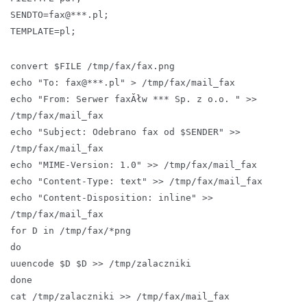
SENDTO=fax@***.pl;
TEMPLATE=pl;
convert $FILE /tmp/fax/fax.png
echo "To: fax@***.pl" > /tmp/fax/mail_fax
echo "From: Serwer faxĂłw *** Sp. z o.o. " >>
/tmp/fax/mail_fax
echo "Subject: Odebrano fax od $SENDER" >>
/tmp/fax/mail_fax
echo "MIME-Version: 1.0" >> /tmp/fax/mail_fax
echo "Content-Type: text" >> /tmp/fax/mail_fax
echo "Content-Disposition: inline" >>
/tmp/fax/mail_fax
for D in /tmp/fax/*png
do
uuencode $D $D >> /tmp/zalaczniki
done
cat /tmp/zalaczniki >> /tmp/fax/mail_fax