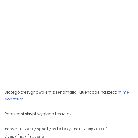
Dlatego zrezygnowałem z sendmaila i uuencode na rzecz
mime-
construct
Poprzedni skrypt wygląda teraz tak:
convert /var/spool/hylafax/`cat /tmp/FILE`
/tmp/fax/fax.png