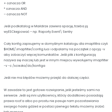
+ oznacza OR
* oznacza AND
– oznacza NOT
Jeśli podkatalog w Maildirze zawiera spację, trzeba ją
wyESCkejpować – np. Raporty.Event\ Sentry
Cały konfig zapisujemy w domyślnym katalogu dla imapfiltra czyli
$HOME/.imapfilter/config.lua i odpalamy na początek z opcją -v
aby zobaczyć więcej komunikatów. Jeśli plik z konfiguracją
nazywa się inaczej lub jest w innym miejscu wywołujemy imapfilter
-v -c /sciezka/do/konfiga
Jeśli nie ma błędów możemy przejść do dalszej części.
W zasadzie to jest gotowe rozwiązanie, jeśli jesteśmy sami na
serwerze. Jeśli są inni użytkownicy, którzy dodatkowo posiadają
prawa root’a albo po prostu nie pasuje nam pozostawiania
swojego hasła gdzieś w postaci jawnego tekstu możemy zrobić
taki manewr.