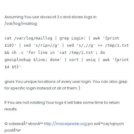
Assuming You use dovecot 2.x and stores logs in
/var/log/maillog:
cat /var/log/maillog | grep Login: | awk '{print
$10}' | sed 's/rip=//g' | sed 's/,//g' >> /tmp/1.txt
&& sh -c 'for line in `cat /tmp/1.txt`; do
geoiplookup $line; done' | sort | uniq | awk '{print
$4 $5}'
gives You unique locations of every user login. You can also grep
for specific login instead of all of them :)
If You are not rotating Your logs it will take some time to return
results.
© odwiedÅº stronÄ™
http://maciejewski.org
po wiÄ™cej fajnych
postÃ³w!