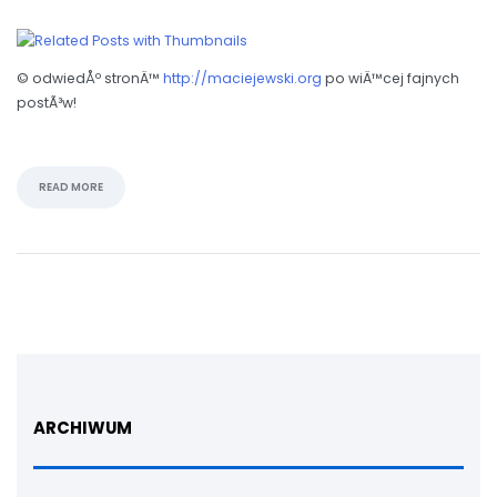
© odwiedÅº stronÄ™
http://maciejewski.org
po wiÄ™cej fajnych
postÃ³w!
READ MORE
ARCHIWUM