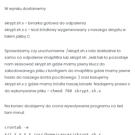
W wyniku dostaniemy:
skrypt.sh.x – binarka gotowa do odpalenia
skrypt.sh.x.c – kod źródłowy wygenerowany z naszego skryptu w
takim jakby C.
Sprawdzamy czy uruchomienie ./skrypt.sh.x robi dokładnie to
samo co odpalenie imapfiltra lub skrypt.sh. Jeśli tak to pozostaje
nam skasować skrypt.sh gdzie mamy jawny klucz do
zakodowanego pliku z konfigiem do imapfiltra gdzie mamy jawne
hasło do naszego konta pocztowego :) oraz kasujemy
skrypt.sh.x.c gdzie mamy źródła naszej binarki. Nadajemy prawo x
do wykonywanie pliku –
chmod 700 skrypt.sh.x
Na koniec dodajemy do crona wywoływanie programu co ileś
tam minut:
crontab -e
*/1 * * * * /usr/home/cancer/skrypt.sh.x