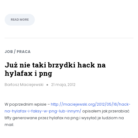
READ MORE
JOB / PRACA
Już nie taki brzydki hack na
hylafax i png
Bartosz Maciejewski
21 maja, 2012
W poprzednim wpisie –
http://maciejewski.org/2012/05/16/hack-
na-hylafax-i-faksy-w-png-lub-innym/
opisałem jak przerabiać
tiffy generowane przez hylafax na png i wysyłać je ludziom na
mail.