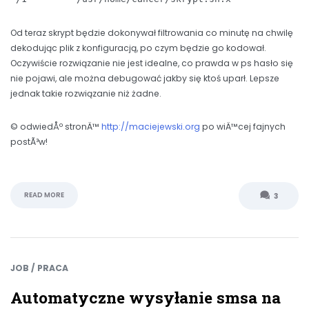
Od teraz skrypt będzie dokonywał filtrowania co minutę na chwilę
dekodując plik z konfiguracją, po czym będzie go kodował.
Oczywiście rozwiązanie nie jest idealne, co prawda w ps hasło się
nie pojawi, ale można debugować jakby się ktoś uparł. Lepsze
jednak takie rozwiązanie niż żadne.
© odwiedÅº stronÄ™
http://maciejewski.org
po wiÄ™cej fajnych
postÃ³w!
READ MORE
3
JOB / PRACA
Automatyczne wysyłanie smsa na