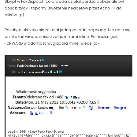
Skrypt w FaxDispatch co prawda działał bardzo dobrze ale był
dość brzydki i toporny (tworzenie headerów przez echo >> do
plików itp).
Pozatym okazało się że miał jedną zasadniczą wadę. Nie dało się
przekazać wiadomości z załącznikami inline. Po naciśnięciu
FORWARD wiadomość wyglądała mniej więcej tak: