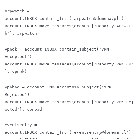
arpwatch =
account.INBOX:contain_from('arpwatch@domena.pl')
account.INBOX:move_messages(account['Raporty.Arpwatc
h'], arpwatch)
vpnok = account.INBOX:contain_subject('VPN
Accepted!')
account.INBOX:move_messages(account['Raporty.VPN.OK'
], vpnok)
vpnbad = account.INBOX:contain_subject('VPN
Rejected')
account.INBOX:move_messages(account['Raporty.VPN.Rej
ected'], vpnbad)
eventsentry =
account.INBOX:contain_from('eventsentry@domena.pl')