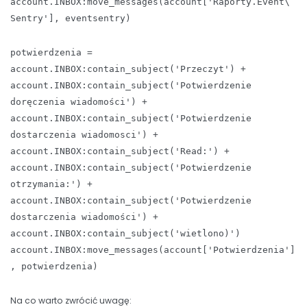
account.INBOX:move_messages(account['Raporty.Event\
Sentry'], eventsentry)
potwierdzenia =
account.INBOX:contain_subject('Przeczyt') +
account.INBOX:contain_subject('Potwierdzenie
doręczenia wiadomości') +
account.INBOX:contain_subject('Potwierdzenie
dostarczenia wiadomosci') +
account.INBOX:contain_subject('Read:') +
account.INBOX:contain_subject('Potwierdzenie
otrzymania:') +
account.INBOX:contain_subject('Potwierdzenie
dostarczenia wiadomości') +
account.INBOX:contain_subject('wietlono)')
account.INBOX:move_messages(account['Potwierdzenia']
, potwierdzenia)
Na co warto zwrócić uwagę: