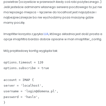
powietrze (oczywiście w przerwach kiedy coś robi pożytecznego ;).
Jeśli jesteście adminami własnego serwera pocztowego to już nie
ma lepszego miejsca – łączenie do localhost jest najszybsze i
najbezpieczniejsze bo nie wychodzimy poza maszynę gdzie
mamy pocztę.
Imapfilter korzysta z języka
LUA
, którego składnia jest dość prosta a
opcje imapfiltra bardzo dobrze opisane w man imapfilter_config.
Mój przykładowy konfig wygląda tak:
options.timeout = 120
options.subscribe = true
account = IMAP {
server = 'localhost',
username = 'login@domena.pl',
password = 'haslo',
}