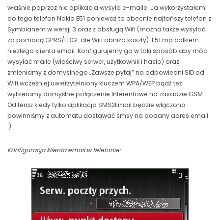
właśnie poprzez nie aplikacja wysyła e-maile. Ja wykorzystałem
do tego telefon Nokia E51 ponieważ to obecnie najtańszy telefon z
Symbianem w wersji 3 oraz z obsługą Wifi (można także wysyłać
za pomocą GPRS/EDGE ale Wifi obniża koszty). E51 ma całkiem
niezłego klienta email. Konfigurujemy go w taki sposób aby móc
wysyłać maile (właściwy serwer, użytkownik i hasło) oraz
zmieniamy z domyslnego „Zawsze pytaj” na odpowiedni SID od
Wifi wcześniej uwierzytelniony kluczem WPA/WEP bądź też
wybieramy domyślne połączenie Interentowe na zasadzie GSM.
Od teraz kiedy tylko aplikacja SMS2Email będzie włączona
powinniśmy z automatu dostawać smsy na podany adres email
:)
Konfiguracja klienta email w telefonie: