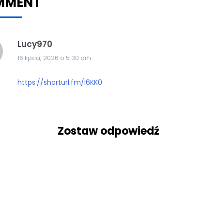
MMENT
Lucy970
16 lipca, 2026 o 5:30 am
https://shorturl.fm/l6KK0
Zostaw odpowiedź