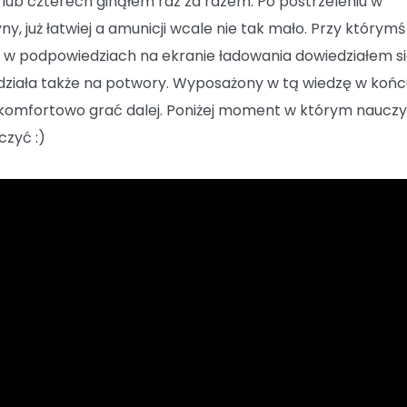
 lub czterech ginąłem raz za razem. Po postrzeleniu w
y, już łatwiej a amunicji wcale nie tak mało. Przy którymś 
, w podpowiedziach na ekranie ładowania dowiedziałem si
 działa także na potwory. Wyposażony w tą wiedzę w koń
omfortowo grać dalej. Poniżej moment w którym naucz
czyć :)