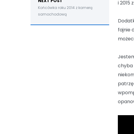
NEXT POST
i 2015
Końcówka roku 2014 z kamerą
samochodową
Dodat
fajnie
możeci
Jestem
chyba 
niekom
patrzę
wpompo
opanow