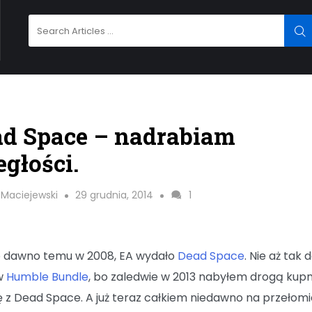
Search
SE
for:
d Space – nadrabiam
egłości.
 Maciejewski
29 grudnia, 2014
1
 dawno temu w 2008, EA wydało
Dead Space
. Nie aż tak
w
Humble Bundle
, bo zaledwie w 2013 nabyłem drogą kup
 z Dead Space. A już teraz całkiem niedawno na przełomi