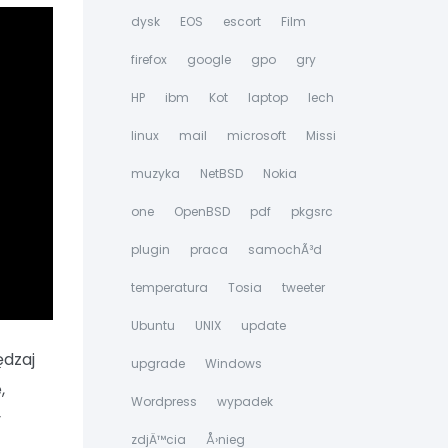
dysk
EOS
escort
Film
firefox
google
gpo
gry
HP
ibm
Kot
laptop
lech
linux
mail
microsoft
Missi
muzyka
NetBSD
Nokia
one
OpenBSD
pdf
pkgsrc
plugin
praca
samochÃ³d
temperatura
Tosia
tweeter
Ubuntu
UNIX
update
ędzaj
upgrade
Windows
,
Wordpress
wypadek
y
zdjÄ™cia
Å›nieg