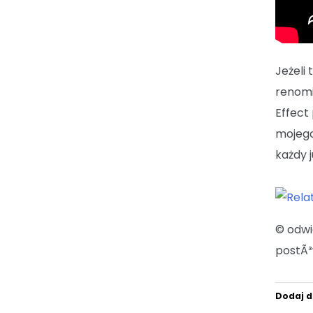
Jeżeli
renomi
Effect
mojego
każdy j
© odw
postÃ³
Dodaj d