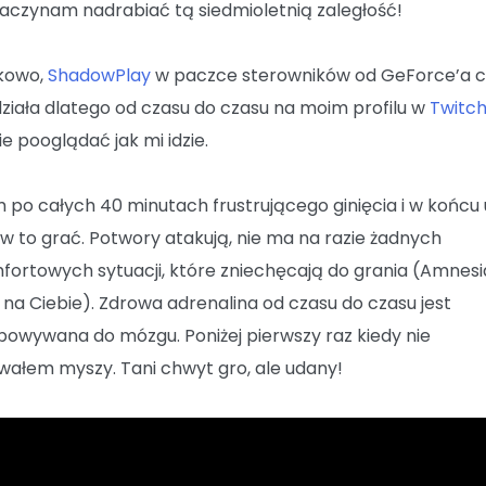
 zaczynam nadrabiać tą siedmioletnią zaległość!
kowo,
ShadowPlay
w paczce sterowników od GeForce’a c
 działa dlatego od czasu do czasu na moim profilu w
Twitc
e pooglądać jak mi idzie.
 po całych 40 minutach frustrującego ginięcia i w końc
w to grać. Potwory atakują, nie ma na razie żadnych
fortowych sytuacji, które zniechęcają do grania (Amnesi
 na Ciebie). Zdrowa adrenalina od czasu do czasu jest
wywana do mózgu. Poniżej pierwszy raz kiedy nie
ałem myszy. Tani chwyt gro, ale udany!