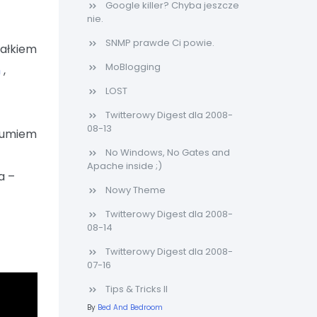
Google killer? Chyba jeszcze
nie.
SNMP prawde Ci powie.
ałkiem
MoBlogging
h
,
LOST
Twitterowy Digest dla 2008-
08-13
u umiem
No Windows, No Gates and
Apache inside ;)
a –
Nowy Theme
Twitterowy Digest dla 2008-
08-14
Twitterowy Digest dla 2008-
07-16
Tips & Tricks II
By
Bed And Bedroom