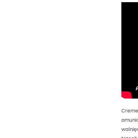
Creme 
amunic
walnię