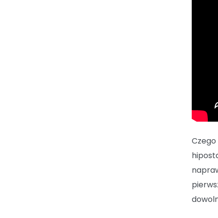
Czego 
hipost
napraw
pierws
dowol