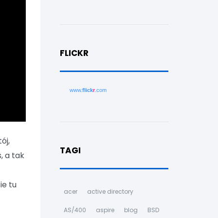
FLICKR
www.
flick
r
.com
ój,
TAGI
, a tak
ie tu
acer
active directory
AS/400
aspire
blog
BSD