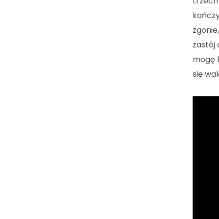
trzech
kończyn
zgonie
zastój
mogę k
się wal