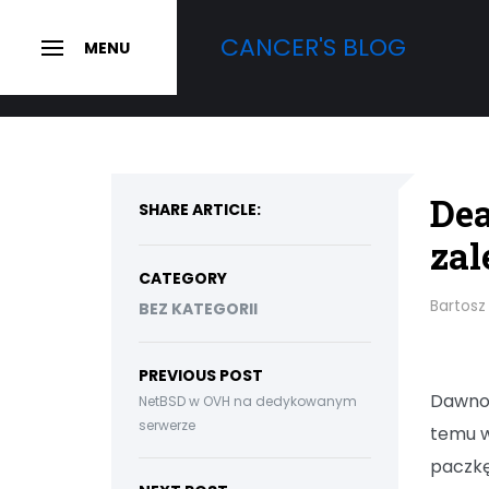
Skip
CANCER'S BLOG
to
MENU
SLIDE
OUT
content
SIDEBAR
Dea
SHARE ARTICLE:
zal
CATEGORY
Bartosz
BEZ KATEGORII
PREVIOUS POST
Dawno
NetBSD w OVH na dedykowanym
serwerze
temu 
paczkę