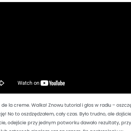
de la creme. Walka! Znowu tutorial i głos w radiu – oszcz
ję! No to oszdzędzałem, cały czas. Było trudno, ale dojście
cie, odejście przy jednym potworku dawało rezultaty, prz