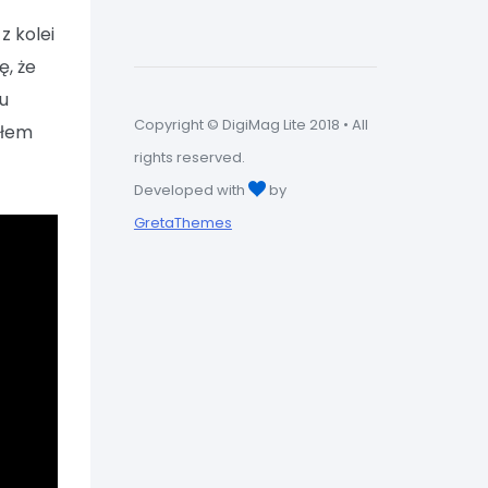
z kolei
ę, że
cu
Copyright © DigiMag Lite 2018 • All
yłem
rights reserved.
Developed with
by
GretaThemes