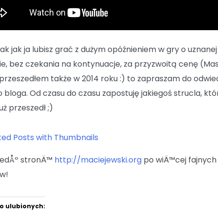
 tak jak ja lubisz grać z dużym opóźnieniem w gry o uznanej
e, bez czekania na kontynuacje, za przyzwoitą cenę (Ma
 przeszedłem także w 2014 roku :) to zapraszam do odwie
 bloga. Od czasu do czasu zapostuję jakiegoś strucla, kt
uż przeszedł ;)
iedÅº stronÄ™
http://maciejewski.org
po wiÄ™cej fajnych
w!
o ulubionych: