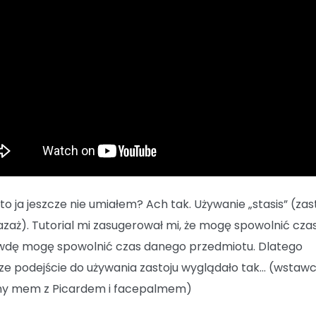
to ja jeszcze nie umiałem? Ach tak. Używanie „stasis” (zast
azaż). Tutorial mi zasugerował mi, że mogę spowolnić czas
dę mogę spowolnić czas danego przedmiotu. Dlatego
ze podejście do używania zastoju wyglądało tak… (wstawc
ny mem z Picardem i facepalmem)