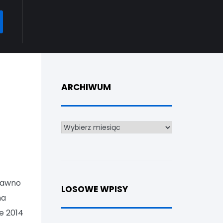
ARCH
ARCHIWUM
Archiwum
 dawno
LOSOWE WPISY
na
e 2014