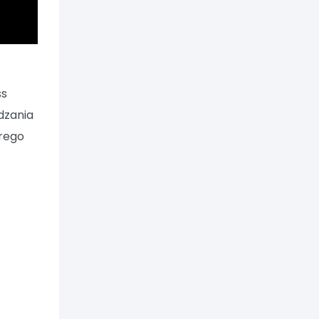
ss
dzania
órego