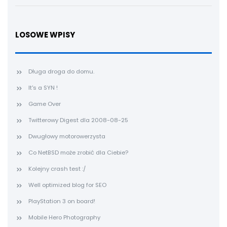
LOSOWE WPISY
Długa droga do domu.
It's a SYN !
Game Over
Twitterowy Digest dla 2008-08-25
Dwugłowy motorowerzysta
Co NetBSD może zrobić dla Ciebie?
Kolejny crash test :/
Well optimized blog for SEO
PlayStation 3 on board!
Mobile Hero Photography