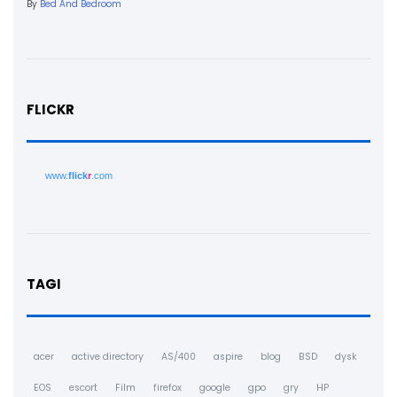
By
Bed And Bedroom
FLICKR
www.
flick
r
.com
TAGI
acer
active directory
AS/400
aspire
blog
BSD
dysk
EOS
escort
Film
firefox
google
gpo
gry
HP