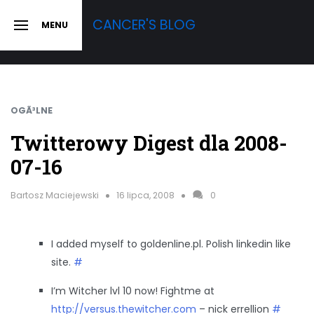
Skip
CANCER'S BLOG
MENU
to
SLIDE
OUT
content
SIDEBAR
OGÃ³LNE
Twitterowy Digest dla 2008-
07-16
Bartosz Maciejewski
16 lipca, 2008
0
I added myself to goldenline.pl. Polish linkedin like
site.
#
I’m Witcher lvl 10 now! Fightme at
http://versus.thewitcher.com
– nick errellion
#