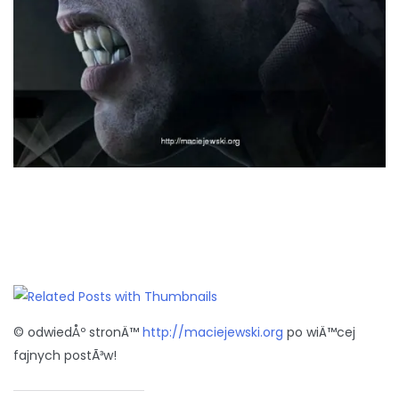
© odwiedÅº stronÄ™
http://maciejewski.org
po wiÄ™cej
fajnych postÃ³w!