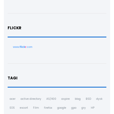
FLICKR
www.
flick
r
.com
TAGI
acer
active directory
AS/400
aspire
blog
BSD
dysk
EOS
escort
Film
firefox
google
gpo
gry
HP