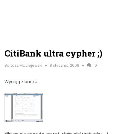
CitiBank ultra cypher ;)
Bartosz Maciejewski
8 stycznia, 2008
0
Wyciąg z banku:
Nikt go nie odczyta, nawet właściciel rachunku … !