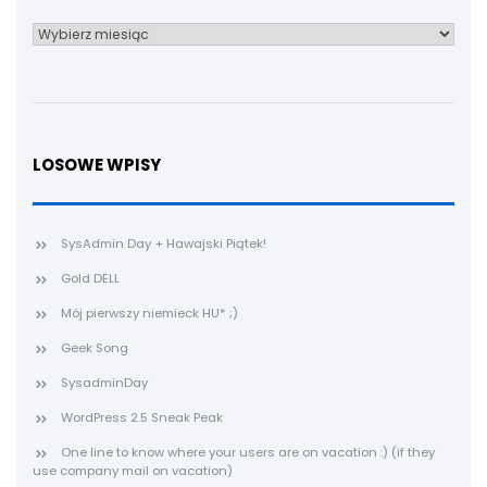
Archiwum
LOSOWE WPISY
SysAdmin Day + Hawajski Piątek!
Gold DELL
Mój pierwszy niemieck HU* ;)
Geek Song
SysadminDay
WordPress 2.5 Sneak Peak
One line to know where your users are on vacation :) (if they
use company mail on vacation)