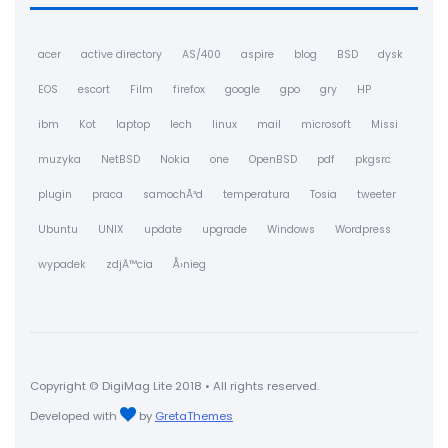
acer
active directory
AS/400
aspire
blog
BSD
dysk
EOS
escort
Film
firefox
google
gpo
gry
HP
ibm
Kot
laptop
lech
linux
mail
microsoft
Missi
muzyka
NetBSD
Nokia
one
OpenBSD
pdf
pkgsrc
plugin
praca
samochÃ³d
temperatura
Tosia
tweeter
Ubuntu
UNIX
update
upgrade
Windows
Wordpress
wypadek
zdjÄ™cia
Å›nieg
Copyright © DigiMag Lite 2018 • All rights reserved.
Developed with
by
GretaThemes