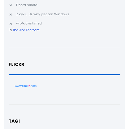
Dobra robota.
Z cyklu Dziwny jest ten Windows
wip/downtimed
By
Bed And Bedroom
FLICKR
www.
flick
r
.com
TAGI