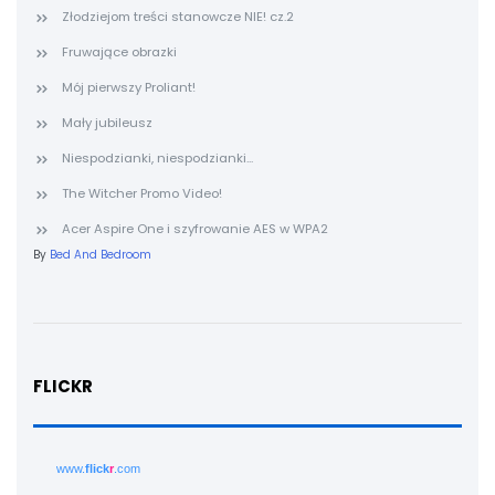
Złodziejom treści stanowcze NIE! cz.2
Fruwające obrazki
Mój pierwszy Proliant!
Mały jubileusz
Niespodzianki, niespodzianki...
The Witcher Promo Video!
Acer Aspire One i szyfrowanie AES w WPA2
By
Bed And Bedroom
FLICKR
www.
flick
r
.com