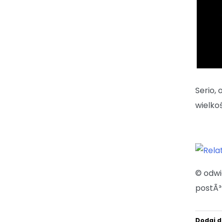
Serio,
wielko
© odw
postÃ³
Dodaj d