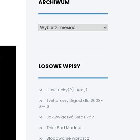
ARCHIWUM
Archiwum
LOSOWE WPISY
How Lucky(?) I Am ;)
Twitterowy Digest dla 2008-
07-16
Jak wyłączyć Śledzika?
ThinkPad Madness
Blogowanie wprost z