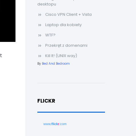
desktopu
Cisco VPN Client + Vista
Laptop dla kobiety
WTF?
Przekręt z domenami
t
Kill It! (UNIX way)
By
Bed And Bedroom
FLICKR
www.
flick
r
.com