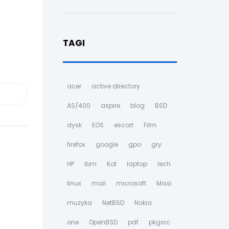
TAGI
acer
active directory
AS/400
aspire
blog
BSD
dysk
EOS
escort
Film
firefox
google
gpo
gry
HP
ibm
Kot
laptop
lech
linux
mail
microsoft
Missi
muzyka
NetBSD
Nokia
one
OpenBSD
pdf
pkgsrc