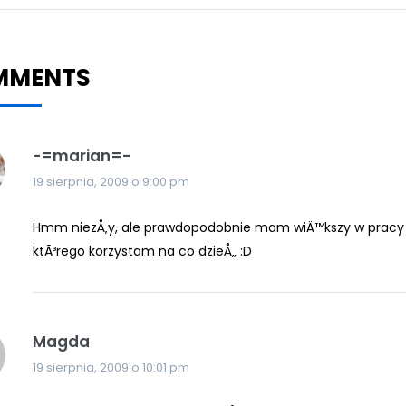
MMENTS
-=marian=-
19 sierpnia, 2009 o 9:00 pm
Hmm niezÅ‚y, ale prawdopodobnie mam wiÄ™kszy w pracy
ktÃ³rego korzystam na co dzieÅ„ :D
Magda
19 sierpnia, 2009 o 10:01 pm