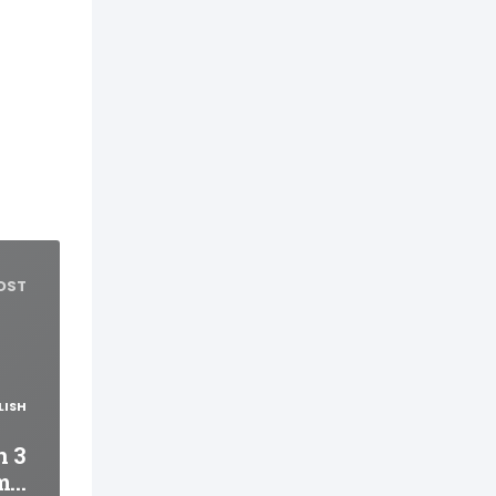
OST
LISH
n 3
m…