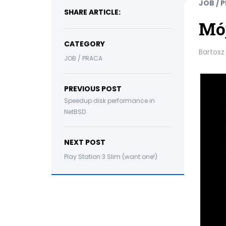
JOB / 
SHARE ARTICLE:
Mó
CATEGORY
Bartosz
JOB / PRACA
PREVIOUS POST
Speedup disk performance in
NetBSD
NEXT POST
Play Station 3 Slim (want one!)