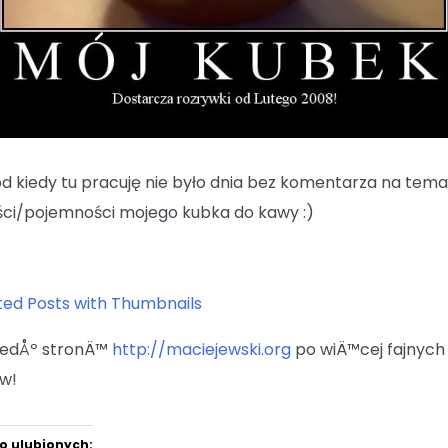
 od kiedy tu pracuję nie było dnia bez komentarza na tema
ści/pojemności mojego kubka do kawy :)
iedÅº stronÄ™
http://maciejewski.org
po wiÄ™cej fajnych
w!
o ulubionych: