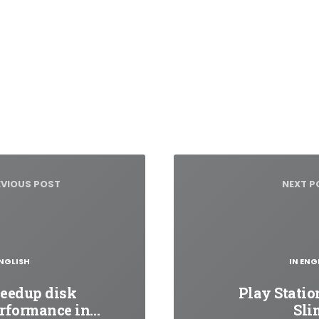
igacja
su
EVIOUS POST
NEXT P
ENGLISH
IN ENG
eedup disk
Play Statio
rformance in…
Sli