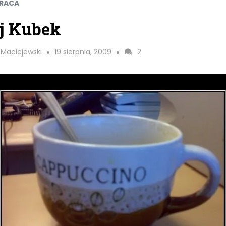
PRACA
j Kubek
 Maciejewski
19 sierpnia, 2009
2