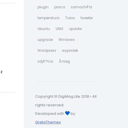
plugin
praca
samochÃ³d
temperatura
Tosia
tweeter
Ubuntu
UNIX
update
upgrade
Windows
Wordpress
wypadek
zdjÄ™cia
Å›nieg
 z
Copyright © DigiMag Lite 2018 • All
rights reserved.
Developed with
by
GretaThemes