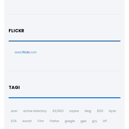
FLICKR
www.
flick
r
.com
TAGI
acer
active directory
AS/400
aspire
blog
BSD
dysk
EOS
escort
Film
firefox
google
gpo
gry
HP