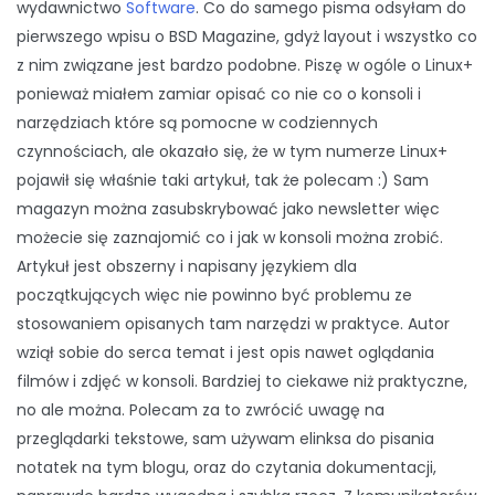
wydawnictwo
Software
. Co do samego pisma odsyłam do
pierwszego wpisu o BSD Magazine, gdyż layout i wszystko co
z nim związane jest bardzo podobne. Piszę w ogóle o Linux+
ponieważ miałem zamiar opisać co nie co o konsoli i
narzędziach które są pomocne w codziennych
czynnościach, ale okazało się, że w tym numerze Linux+
pojawił się właśnie taki artykuł, tak że polecam :) Sam
magazyn można zasubskrybować jako newsletter więc
możecie się zaznajomić co i jak w konsoli można zrobić.
Artykuł jest obszerny i napisany językiem dla
początkujących więc nie powinno być problemu ze
stosowaniem opisanych tam narzędzi w praktyce. Autor
wziął sobie do serca temat i jest opis nawet oglądania
filmów i zdjęć w konsoli. Bardziej to ciekawe niż praktyczne,
no ale można. Polecam za to zwrócić uwagę na
przeglądarki tekstowe, sam używam elinksa do pisania
notatek na tym blogu, oraz do czytania dokumentacji,