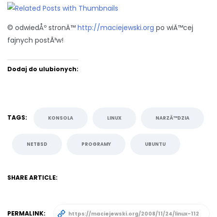
© odwiedÅº stronÄ™
http://maciejewski.org
po wiÄ™cej
fajnych postÃ³w!
Dodaj do ulubionych:
TAGS:
KONSOLA
LINUX
NARZÄ™DZIA
NETBSD
PROGRAMY
UBUNTU
SHARE ARTICLE:
PERMALINK: