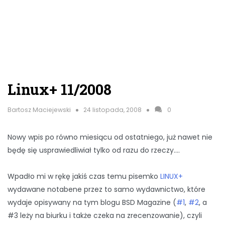
Linux+ 11/2008
Bartosz Maciejewski
24 listopada, 2008
0
Nowy wpis po równo miesiącu od ostatniego, już nawet nie
będę się usprawiedliwiał tylko od razu do rzeczy….
Wpadło mi w rękę jakiś czas temu pisemko
LINUX+
wydawane notabene przez to samo wydawnictwo, które
wydaje opisywany na tym blogu BSD Magazine (
#1
,
#2
, a
#3 leży na biurku i także czeka na zrecenzowanie), czyli