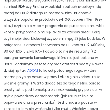
naprawde bardzo wygodna i szybka rzecz. Z komunikatorów
zamiast EKG czy Fincha w polskich realiach skupiłbym się
raczej na EKG2 dlatego że można w nim uruchomić
wszystkie popularne protokoły czyli GG, Jabber i Tlen. Przy
okazji czytania o moc – programie do puszczania muzyki z
konsoli przypomniało mi się jak to za czasów area47.org
czyli mojej sieci blokowej używałem mpg123 jako budzika. W
połączeniu z cronem i serwerem na HP Vectra (P2 400Mhz,
80 GB HDD, 512 MB RAM) dawało to niezłe rezultaty :) Z
oprogramowania konsolowego które nie jest opisane w
Linux+ dodałbym jeszcze gry oraz czytacza poczty. Nawet
dzisiaj np taki
ADOM
to kawał pożądnego rpga, w który
można przyciąć nawet w pracy i nikt się nie zorientuje że
właśnie gramy ;) Warto dodać też do tego netris, bardzo
prosty tetris pod konsolą, ale z możliwością gry po sieci, w
trybie powiedzmy deatchmatch (jak zrzucisz linie to
pojawia się ona u przeciwnika). Jeśli chodzi o pocztę w
konsoli to liczy się właściwie tylko mutt. Właściwie poza