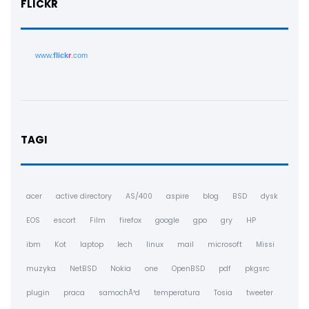
FLICKR
www.
flick
r
.com
TAGI
acer
active directory
AS/400
aspire
blog
BSD
dysk
EOS
escort
Film
firefox
google
gpo
gry
HP
ibm
Kot
laptop
lech
linux
mail
microsoft
Missi
muzyka
NetBSD
Nokia
one
OpenBSD
pdf
pkgsrc
plugin
praca
samochÃ³d
temperatura
Tosia
tweeter