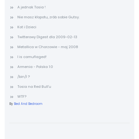
A jednak Tosia !
Nie masz kłopotu, zrób sobie Gutsy.
Kot i Dzieci
Twitterowy Digest dla 2009-02-13
Metallica w Chorzowie - maj 2008
I is camuflaged!
Armenia - Polska 1:0
/bin/l ?
Tosia na Red Bull'u
WTF?
By
Bed And Bedroom