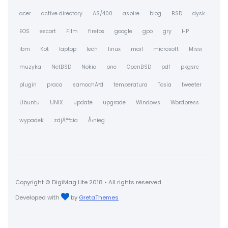
acer
active directory
AS/400
aspire
blog
BSD
dysk
EOS
escort
Film
firefox
google
gpo
gry
HP
ibm
Kot
laptop
lech
linux
mail
microsoft
Missi
muzyka
NetBSD
Nokia
one
OpenBSD
pdf
pkgsrc
plugin
praca
samochÃ³d
temperatura
Tosia
tweeter
Ubuntu
UNIX
update
upgrade
Windows
Wordpress
wypadek
zdjÄ™cia
Å›nieg
Copyright © DigiMag Lite 2018 • All rights reserved.
Developed with
by
GretaThemes