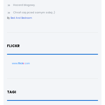
Hazard blogowy.
Chroń się przed samym sobą ;)
By
Bed And Bedroom
FLICKR
www.
flick
r
.com
TAGI