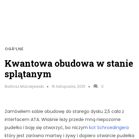
OGÃ³LNE
Kwantowa obudowa w stanie
splątanym
Bartosz Maciejewski
15 listopada, 2010
0
Zamówiłem sobie obudowę do starego dysku 2,5 cala z
interfacem ATA. Właśnie leży przede mną niepozorne
pudełko i boję się otworzyć, bo niczym
kot Schroedingera
który jest zarówno martwy i żywy i dopiero otwarcie pudełka