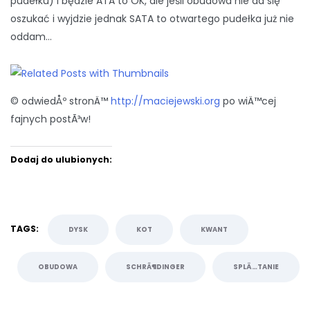
pudełku) i będzie ATA to OK, ale jeśli obudowa nie da się
oszukać i wyjdzie jednak SATA to otwartego pudełka już nie
oddam…
© odwiedÅº stronÄ™
http://maciejewski.org
po wiÄ™cej
fajnych postÃ³w!
Dodaj do ulubionych:
TAGS:
DYSK
KOT
KWANT
OBUDOWA
SCHRÃ¶DINGER
SPLÄ…TANIE