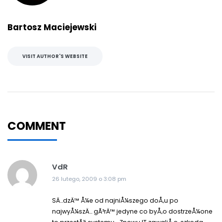
Bartosz Maciejewski
VISIT AUTHOR'S WEBSITE
COMMENT
VdR
26 lutego, 2009 o 3:08 pm
SÄ…dzÄ™ Å¼e od najniÅ¼szego doÅ‚u po
najwyÅ¼szÄ… gÃ³rÄ™ jedyne co byÅ‚o dostrzeÅ¼one