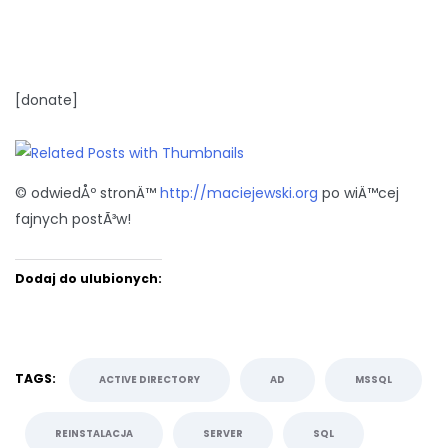
[donate]
© odwiedÅº stronÄ™
http://maciejewski.org
po wiÄ™cej
fajnych postÃ³w!
Dodaj do ulubionych:
TAGS:
ACTIVE DIRECTORY
AD
MSSQL
REINSTALACJA
SERVER
SQL