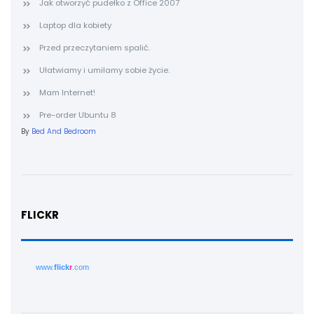
Jak otworzyć pudełko z Office 2007
Laptop dla kobiety
Przed przeczytaniem spalić.
Ułatwiamy i umilamy sobie życie.
Mam Internet!
Pre-order Ubuntu 8
By
Bed And Bedroom
FLICKR
www.
flick
r
.com