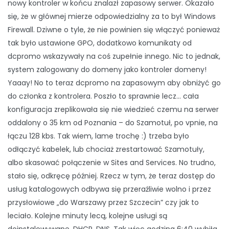
nowy kontroler w końcu znalazł zapasowy serwer. Okazało
się, że w głównej mierze odpowiedzialny za to był Windows
Firewall. Dziwne o tyle, że nie powinien się włączyć ponieważ
tak było ustawione GPO, dodatkowo komunikaty od
dcpromo wskazywały na coś zupełnie innego. Nic to jednak,
system zalogowany do domeny jako kontroler domeny!
Yaaay! No to teraz dcpromo na zapasowym aby obniżyć go
do członka z kontrolera. Poszło to sprawnie lecz… cała
konfiguracja zreplikowała się nie wiedzieć czemu na serwer
oddalony o 35 km od Poznania – do Szamotuł, po vpnie, na
łączu 128 kbs. Tak wiem, lame trochę :) trzeba było
odłączyć kabelek, lub chociaż zrestartować Szamotuły,
albo skasować połączenie w Sites and Services. No trudno,
stało się, odkręcę później. Rzecz w tym, że teraz dostęp do
usług katalogowych odbywa się przeraźliwie wolno i przez
przysłowiowe „do Warszawy przez Szczecin” czy jak to
leciało. Kolejne minuty lecą, kolejne usługi są
doinstalowywane. DHCP, DNS. Tak więc godzina 6:40 wybiła,