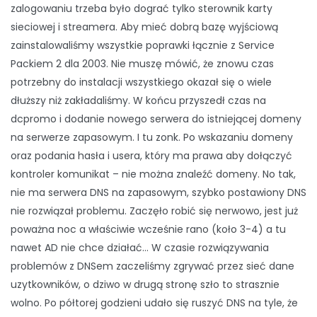
zalogowaniu trzeba było dograć tylko sterownik karty
sieciowej i streamera. Aby mieć dobrą bazę wyjściową
zainstalowaliśmy wszystkie poprawki łącznie z Service
Packiem 2 dla 2003. Nie muszę mówić, że znowu czas
potrzebny do instalacji wszystkiego okazał się o wiele
dłuższy niż zakładaliśmy. W końcu przyszedł czas na
dcpromo i dodanie nowego serwera do istniejącej domeny
na serwerze zapasowym. I tu zonk. Po wskazaniu domeny
oraz podania hasła i usera, który ma prawa aby dołączyć
kontroler komunikat – nie można znaleźć domeny. No tak,
nie ma serwera DNS na zapasowym, szybko postawiony DNS
nie rozwiązał problemu. Zaczęło robić się nerwowo, jest już
poważna noc a właściwie wcześnie rano (koło 3-4) a tu
nawet AD nie chce działać… W czasie rozwiązywania
problemów z DNSem zaczeliśmy zgrywać przez sieć dane
uzytkowników, o dziwo w drugą stronę szło to strasznie
wolno. Po półtorej godzieni udało się ruszyć DNS na tyle, że