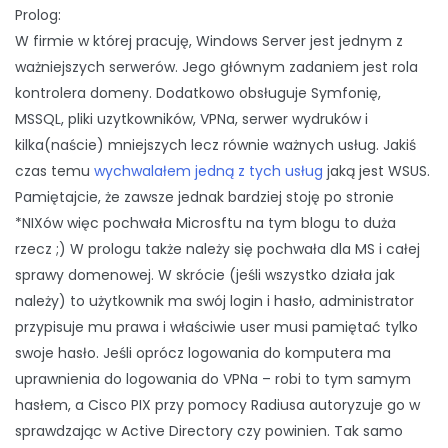
Prolog:
W firmie w której pracuję, Windows Server jest jednym z
ważniejszych serwerów. Jego głównym zadaniem jest rola
kontrolera domeny. Dodatkowo obsługuje Symfonię,
MSSQL, pliki uzytkowników, VPNa, serwer wydruków i
kilka(naście) mniejszych lecz równie ważnych usług. Jakiś
czas temu
wychwalałem jedną z tych usług
jaką jest WSUS.
Pamiętajcie, że zawsze jednak bardziej stoję po stronie
*NIXów więc pochwała Microsftu na tym blogu to duża
rzecz ;) W prologu także należy się pochwała dla MS i całej
sprawy domenowej. W skrócie (jeśli wszystko działa jak
należy) to użytkownik ma swój login i hasło, administrator
przypisuje mu prawa i właściwie user musi pamiętać tylko
swoje hasło. Jeśli oprócz logowania do komputera ma
uprawnienia do logowania do VPNa – robi to tym samym
hasłem, a Cisco PIX przy pomocy Radiusa autoryzuje go w
sprawdzając w Active Directory czy powinien. Tak samo