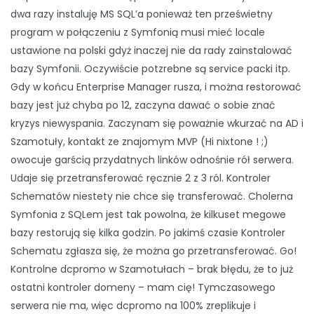
dwa razy instaluję MS SQL’a ponieważ ten prześwietny
program w połączeniu z Symfonią musi mieć locale
ustawione na polski gdyż inaczej nie da rady zainstalować
bazy Symfonii. Oczywiście potzrebne są service packi itp.
Gdy w końcu Enterprise Manager rusza, i można restorować
bazy jest już chyba po 12, zaczyna dawać o sobie znać
kryzys niewyspania. Zaczynam się poważnie wkurzać na AD i
Szamotuły, kontakt ze znajomym MVP (Hi nixtone ! ;)
owocuje garścią przydatnych linków odnośnie rół serwera.
Udaje się przetransferować ręcznie 2 z 3 ról. Kontroler
Schematów niestety nie chce się transferować. Cholerna
Symfonia z SQLem jest tak powolna, że kilkuset megowe
bazy restorują się kilka godzin. Po jakimś czasie Kontroler
Schematu zgłasza się, że można go przetransferować. Go!
Kontrolne dcpromo w Szamotułach – brak błędu, że to już
ostatni kontroler domeny – mam cię! Tymczasowego
serwera nie ma, więc dcpromo na 100% zreplikuje i