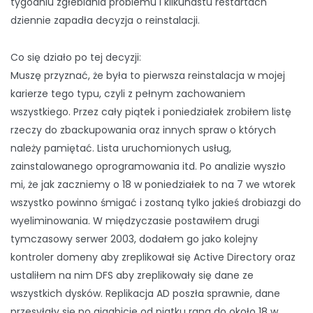
tygodniu zgłebiania problemu i kilkunastu restartach
dziennie zapadła decyzja o reinstalacji.
Co się działo po tej decyzji:
Muszę przyznać, że była to pierwsza reinstalacja w mojej
karierze tego typu, czyli z pełnym zachowaniem
wszystkiego. Przez cały piątek i poniedziałek zrobiłem listę
rzeczy do zbackupowania oraz innych spraw o których
należy pamiętać. Lista uruchomionych usług,
zainstalowanego oprogramowania itd. Po analizie wyszło
mi, że jak zaczniemy o 18 w poniedziałek to na 7 we wtorek
wszystko powinno śmigać i zostaną tylko jakieś drobiazgi do
wyeliminowania. W międzyczasie postawiłem drugi
tymczasowy serwer 2003, dodałem go jako kolejny
kontroler domeny aby zreplikował się Active Directory oraz
ustaliłem na nim DFS aby zreplikowały się dane ze
wszystkich dysków. Replikacja AD poszła sprawnie, dane
przesyłały się po gigabicie od piatku rana do około 18 w