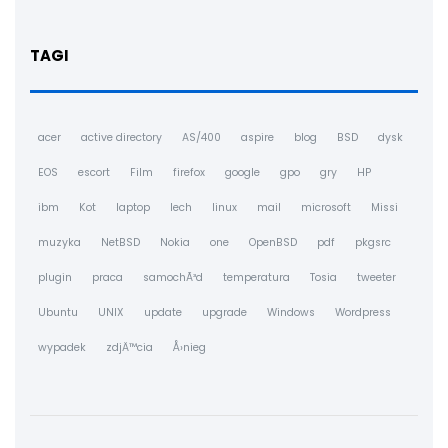
TAGI
acer
active directory
AS/400
aspire
blog
BSD
dysk
EOS
escort
Film
firefox
google
gpo
gry
HP
ibm
Kot
laptop
lech
linux
mail
microsoft
Missi
muzyka
NetBSD
Nokia
one
OpenBSD
pdf
pkgsrc
plugin
praca
samochÃ³d
temperatura
Tosia
tweeter
Ubuntu
UNIX
update
upgrade
Windows
Wordpress
wypadek
zdjÄ™cia
Å›nieg