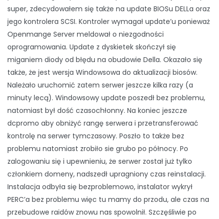
super, zdecydowałem się także na update BIOSu DELLa oraz
jego kontrolera SCSI. Kontroler wymagał update’u ponieważ
Openmange Server meldował o niezgodności
oprogramowania. Update z dyskietek skończył się
miganiem diody od błędu na obudowie Della. Okazało się
także, że jest wersja Windowsowa do aktualizacji biosów.
Należało uruchomić zatem serwer jeszcze kilka razy (a
minuty lecą). Windowsowy update poszedł bez problemu,
natomiast był dość czasochłonny. Na koniec jeszcze
dcpromo aby obniżyć rangę serwera i przetransferować
kontrolę na serwer tymczasowy. Poszło to także bez
problemu natomiast zrobiło sie grubo po północy. Po
zalogowaniu się i upewnieniu, że serwer został już tylko
członkiem domeny, nadszedł upragniony czas reinstalacji.
Instalacja odbyła się bezproblemowo, instalator wykrył
PERC’a bez problemu więc tu mamy do przodu, ale czas na
przebudowe raidów znowu nas spowolnił. Szczęśliwie po