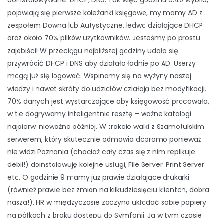
pojawiają się pierwsze koleżanki księgowe, my mamy AD z
zespołem Downa lub Autystyczne, ledwo działające DHCP
oraz około 70% plików użytkowników. Jesteśmy po prostu
zajebiści! W przeciągu najbliższej godziny udało się
przywrócić DHCP i DNS aby działało ładnie po AD. Userzy
mogą już się logować. Wspinamy się na wyżyny naszej
wiedzy i nawet skróty do udziałów działają bez modyfikacji.
70% danych jest wystarczające aby księgowość pracowała,
w tle dogrywamy inteligentnie resztę – ważne katalogi
najpierw, nieważne później. W trakcie walki z Szamotulskim
serwerem, który skutecznie odmawia dcpromo ponieważ
nie widzi Poznania (chociaż cały czas się z nim replikuje
debil!) doinstalowuję kolejne usługi, File Server, Print Server
etc. O godzinie 9 mamy już prawie działające drukarki
(również prawie bez zmian na kilkudziesięciu klientch, dobra
nasza!). HR w międzyczasie zaczyna układać sobie papiery
na półkach z braku dostępu do Symfonii. Ja w tym czasie