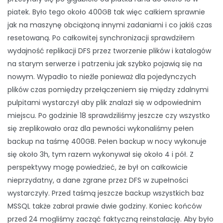
piatek. Było tego około 400GB tak więc całkiem sprawnie
jak na maszynę obciążoną innymi zadaniami i co jakiś czas
resetowaną. Po całkowitej synchronizacji sprawdziłem
wydajność replikacji DFS przez tworzenie plików i katalogów
na starym serwerze i patrzeniu jak szybko pojawią się na
nowym. Wypadło to nieźle ponieważ dla pojedynczych
plików czas pomiędzy przełączeniem się między zdalnymi
pulpitami wystarczył aby plik znalazł się w odpowiednim
miejscu. Po godzinie 18 sprawdziliśmy jeszcze czy wszystko
się zreplikowało oraz dla pewności wykonaliśmy pełen
backup na taśmę 400GB. Pełen backup w nocy wykonuje
się około 3h, tym razem wykonywał się około 4 i pół. Z
perspektywy mogę powiedzieć, że był on całkowicie
nieprzydatny, a dane zgrane przez DFS w zupełności
wystarczyły. Przed taśmą jeszcze backup wszystkich baz
MSSQL także zabrał prawie dwie godziny. Koniec końców
przed 24 mogliśmy zacząć faktyczną reinstalację. Aby było