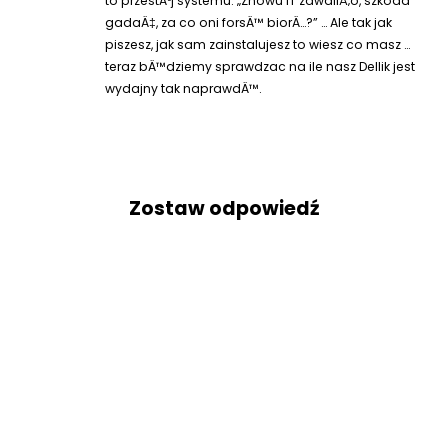
to przestÃ³j systemu. „Znowu IT zawaliÅ‚o, szkoda
gadaÄ‡, za co oni forsÄ™ biorÄ…?” … Ale tak jak
piszesz, jak sam zainstalujesz to wiesz co masz …
teraz bÄ™dziemy sprawdzac na ile nasz Dellik jest
wydajny tak naprawdÄ™.
Zostaw odpowiedź