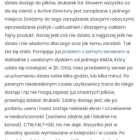
działa dostęp do plików, drukarek itd. Słowem wszystko co
da się ożenić z Active Directory jest zarządzane z jednego
miejsca. Dołóżmy do tego zarządzanie stacjami roboczymi,
wprowadzanie polityk i uaktualnień i dostajemy całkiem
fajny produkt. Gorzej jeśli coś nie działa, a najgorzej jeśli nie
działa i nie wiadomo dlaczego oraz jak temu zaradzić. Tak
też się stało. Pomijając już
problem z samym serwerem
a
dokładnie z uwalonym dyskiem od jednego RAIDA, który
udało się rozwiązać w 2h. Otóż, nasz prześwietny serwer po
uruchomieniu działa sobie kilka godzin, lub kilka minut. Po
pewnym nieokreślonym czasie uzytkownicy traca do niego
dostęp i np nie mogą zapisać już otwartych plików,
przestają działać drukarki. Zdalny dostęp jest, ale po
podaniu usera i hasła zostaje niebieski ekran i oczekiwanie
w nieskończoność (zarówno zdalnie jak i lokalnie na
konsoli). CTRL+ALT+DEL nic nie daje. Wszystko jest w
dowolny sposób wymiaszane w kolejności i w czasie. Po