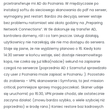
przetransferuje mi AD do Poznania. W międzyczasie po
instalacji softu do sieciowego skanowania do pdf na serwer,
wymagany jest restart. Bardzo zła decyzja, serwer wstaje
bez problemu natomiast wisi około godziny na „Preparing
Network Connections”. W tle dokonuje się transfer AD,
kontrolera domeny, ról i co tam jeszcze. Usługi działają,
użytkownicy nie narzekają, ale nie ma dostępu do serwera.
Staje się jasne, że nie wyjdziemy planowo o 16. Kiedy koło
14:30 serwer w końcu wstaje, sieć dostaje niesamowitego
kopa, nie czeka się już kilka(naście) sekund na zapisanie
czegoś na serwerze (poprzednio AD z Szamotuł sprawdzało
czy user z Poznania może zapisać w Poznaniu :). Pozostało
do zrobienia – VPN, skanowanie i Symfonia, to jest mission
critical, pomniejsze sprawy mogą poczekać. Skaner udaje
się uruchomić po 16:30, VPN prawie chodzi, ale ostatecznie
zaczyna działać (znowu bardzo szybko, o wiele szybciej niż
poprzednio) w środę rano.) Koniec restore baz kadrowych