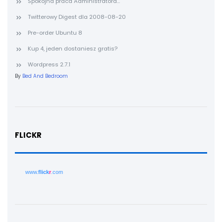
Spokojna praca Administratora...
Twitterowy Digest dla 2008-08-20
Pre-order Ubuntu 8
Kup 4, jeden dostaniesz gratis?
Wordpress 2.7.1
By
Bed And Bedroom
FLICKR
www.
flick
r
.com