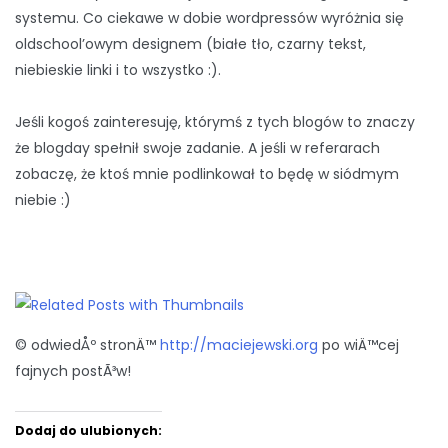
systemu. Co ciekawe w dobie wordpressów wyróżnia się
oldschool’owym designem (białe tło, czarny tekst,
niebieskie linki i to wszystko :).
Jeśli kogoś zainteresuję, którymś z tych blogów to znaczy
że blogday spełnił swoje zadanie. A jeśli w referarach
zobaczę, że ktoś mnie podlinkował to będę w siódmym
niebie :)
© odwiedÅº stronÄ™
http://maciejewski.org
po wiÄ™cej
fajnych postÃ³w!
Dodaj do ulubionych: