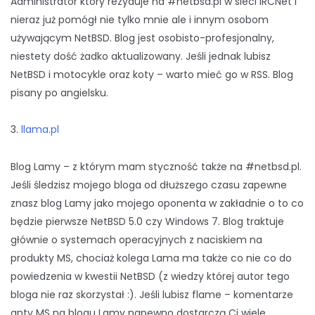
Administrator który rezyduje na #netbsd.pl w sieci IRCNet i
nieraz już pomógł nie tylko mnie ale i innym osobom
używającym NetBSD. Blog jest osobisto-profesjonalny,
niestety dość żadko aktualizowany. Jeśli jednak lubisz
NetBSD i motocykle oraz koty – warto mieć go w RSS. Blog
pisany po angielsku.
3.
llama.pl
Blog Lamy – z którym mam styczność także na #netbsd.pl.
Jeśli śledzisz mojego bloga od dłuższego czasu zapewne
znasz blog Lamy jako mojego oponenta w zakładnie o to co
będzie pierwsze NetBSD 5.0 czy Windows 7. Blog traktuje
głównie o systemach operacyjnych z naciskiem na
produkty MS, chociaż kolega Lama ma także co nie co do
powiedzenia w kwestii NetBSD (z wiedzy której autor tego
bloga nie raz skorzystał :). Jeśli lubisz flame – komentarze
anty MS na blogu Lamy napewno dostarczą Ci wiele