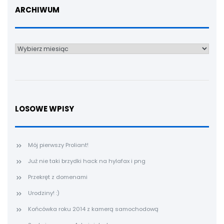
ARCHIWUM
Archiwum
LOSOWE WPISY
Mój pierwszy Proliant!
Już nie taki brzydki hack na hylafax i png
Przekręt z domenami
Urodziny! :)
Końcówka roku 2014 z kamerą samochodową