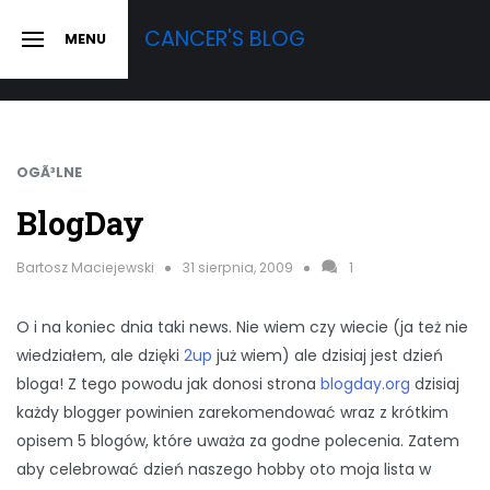
Skip
CANCER'S BLOG
MENU
to
SLIDE
OUT
content
SIDEBAR
OGÃ³LNE
BlogDay
Bartosz Maciejewski
31 sierpnia, 2009
1
O i na koniec dnia taki news. Nie wiem czy wiecie (ja też nie
wiedziałem, ale dzięki
2up
już wiem) ale dzisiaj jest dzień
bloga! Z tego powodu jak donosi strona
blogday.org
dzisiaj
każdy blogger powinien zarekomendować wraz z krótkim
opisem 5 blogów, które uważa za godne polecenia. Zatem
aby celebrować dzień naszego hobby oto moja lista w