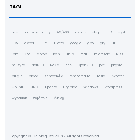
TAGI
acer
active directory
AS/400
aspire
blog
BSD
dysk
EOS
escort
Film
firefox
google
gpo
gry
HP
ibm
Kot
laptop
lech
linux
mail
microsoft
Missi
muzyka
NetBSD
Nokia
one
OpenBSD
pdf
pkgsrc
plugin
praca
samochÃ³d
temperatura
Tosia
tweeter
Ubuntu
UNIX
update
upgrade
Windows
Wordpress
wypadek
zdjÄ™cia
Å›nieg
Copyright © DigiMag Lite 2018 • All rights reserved.