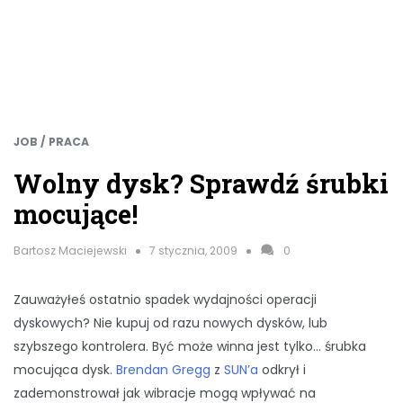
JOB / PRACA
Wolny dysk? Sprawdź śrubki
mocujące!
Bartosz Maciejewski
7 stycznia, 2009
0
Zauważyłeś ostatnio spadek wydajności operacji
dyskowych? Nie kupuj od razu nowych dysków, lub
szybszego kontrolera. Być może winna jest tylko… śrubka
mocująca dysk.
Brendan Gregg
z
SUN’a
odkrył i
zademonstrował jak wibracje mogą wpływać na