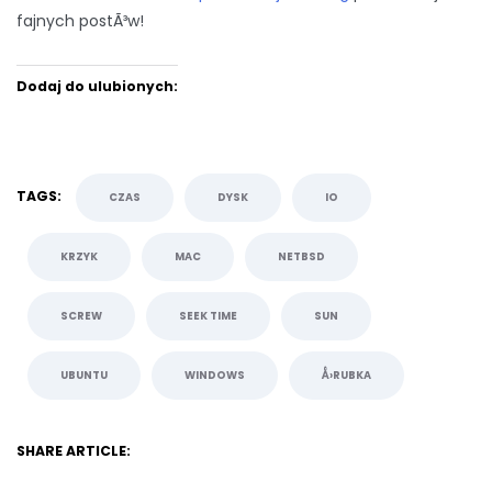
fajnych postÃ³w!
Dodaj do ulubionych:
TAGS:
CZAS
DYSK
IO
KRZYK
MAC
NETBSD
SCREW
SEEK TIME
SUN
UBUNTU
WINDOWS
Å›RUBKA
SHARE ARTICLE: