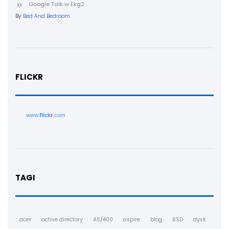
Google Talk w Ekg2
By
Bed And Bedroom
FLICKR
www.
flick
r
.com
TAGI
acer
active directory
AS/400
aspire
blog
BSD
dysk