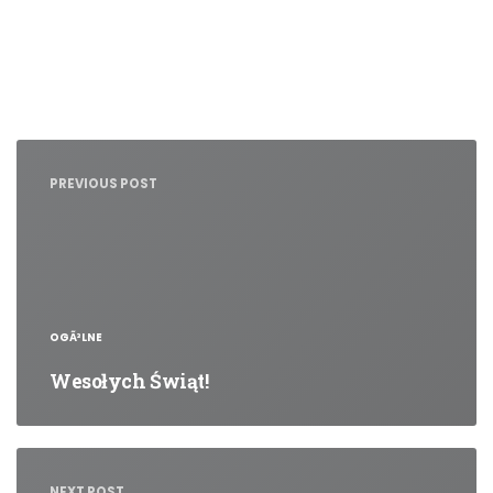
Nawigacja
wpisu
PREVIOUS POST
OGÃ³LNE
Wesołych Świąt!
NEXT POST