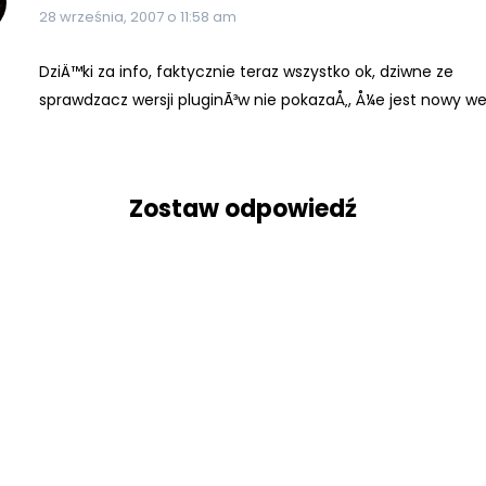
28 września, 2007 o 11:58 am
DziÄ™ki za info, faktycznie teraz wszystko ok, dziwne ze
sprawdzacz wersji pluginÃ³w nie pokazaÅ‚, Å¼e jest nowy we
Zostaw odpowiedź