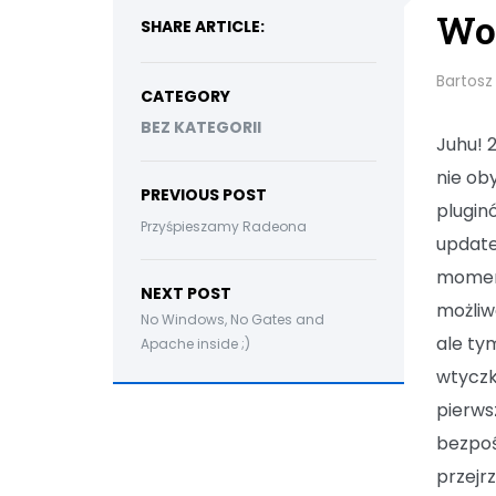
Wor
SHARE ARTICLE:
Bartosz
CATEGORY
BEZ KATEGORII
Juhu! 
nie ob
PREVIOUS POST
plugin
Przyśpieszamy Radeona
update
momenc
NEXT POST
możliwo
No Windows, No Gates and
ale ty
Apache inside ;)
wtyczk
pierws
bezpoś
przejr