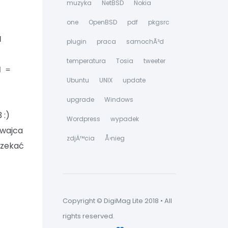
muzyka
NetBSD
Nokia
one
OpenBSD
pdf
pkgsrc
M
plugin
praca
samochÃ³d
temperatura
Tosia
tweeter
d =
Ubuntu
UNIX
update
upgrade
Windows
 :)
Wordpress
wypadek
nowajca
zdjÄ™cia
Å›nieg
czekać
Copyright © DigiMag Lite 2018 • All
rights reserved.