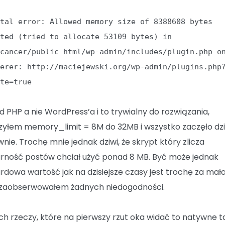
atal error: Allowed memory size of 8388608 bytes
sted (tried to allocate 53109 bytes) in
/cancer/public_html/wp-admin/includes/plugin.php o
ferer: http://maciejewski.org/wp-admin/plugins.php
ate=true
ąd PHP a nie WordPress’a i to trywialny do rozwiązania,
zyłem memory_limit = 8M do 32MB i wszystko zaczęło dz
nie. Trochę mnie jednak dziwi, że skrypt który zlicza
rność postów chciał użyć ponad 8 MB. Być może jednak
rdowa wartość jak na dzisiejsze czasy jest trochę za mała
 zaobserwowałem żadnych niedogodności.
ych rzeczy, które na pierwszy rzut oka widać to natywne t