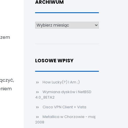
ARCHIWUM
Archiwum
razem
LOSOWE WPISY
łączyć,
How Lucky(?) I Am ;)
eniem
Wymiana dysków i NetBSD
4.0_BETA2
Cisco VPN Client + Vista
Metallica w Chorzowie - maj
2008