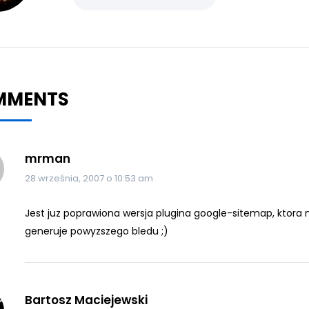
MMENTS
mrman
28 września, 2007 o 10:53 am
Jest juz poprawiona wersja plugina google-sitemap, ktora 
generuje powyzszego bledu ;)
Bartosz Maciejewski