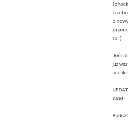
(choci
trzeba
o nowy
przeno
to :)
Jeśli 
już ws
subskr
UPDATE
błąd –
Podcza