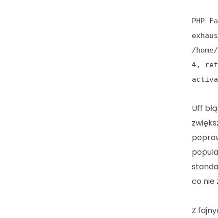
PHP F
exhau
/home
4, re
activ
Uff bł
zwięks
popraw
popula
standa
co nie
Z fajn