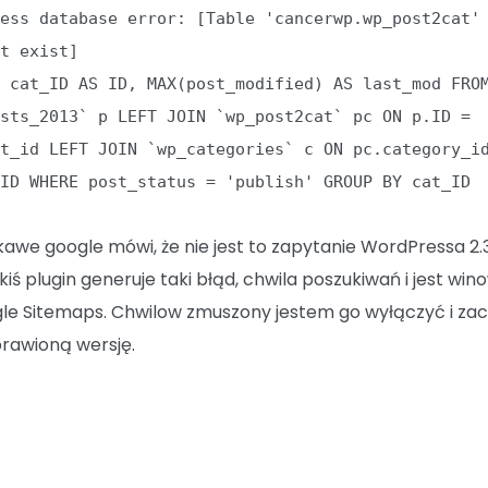
ress database error: [Table 'cancerwp.wp_post2cat'
't exist]
T cat_ID AS ID, MAX(post_modified) AS last_mod FRO
osts_2013` p LEFT JOIN `wp_post2cat` pc ON p.ID =
st_id LEFT JOIN `wp_categories` c ON pc.category_i
_ID WHERE post_status = 'publish' GROUP BY cat_ID
kawe google mówi, że nie jest to zapytanie WordPressa 2.3
akiś plugin generuje taki błąd, chwila poszukiwań i jest wi
le Sitemaps. Chwilow zmuszony jestem go wyłączyć i za
rawioną wersję.