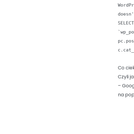
WordP
doesn
SELEC
`wp_p
pc.po
c.cat
Co cie
Czyli j
– Goog
na pop