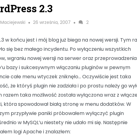
dPress 2.3
 Maciejewski
26 września, 2007
2
2.3 w końcu jest i mój blog już biega na nowej wersji. Tym 
yło się bez małego incydentu. Po wyłączeniu wszystkich
ów, wgraniu nowej wersji na serwer oraz przeprowadzenia
’u bazy i sukcesywnym włączaniu pluginów w pewnym
ie całe menu wtyczek zniknęło… Oczywiście jest taka
ść, że któryś plugin nie zadziała i po prostu należy go wy
m razem taka możliwość została wyłączona wraz z włącz
i, która spowodował białą stronę w menu dodatków. W
zym przypływie paniki próbowałem wyłączyć plugin
rednio w MySQL’u niestety nie udało mi się. Następnie
załem logi Apache i znalazłem: