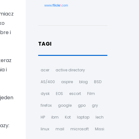
www.
flick
r
.com
amiacz
ko
bre i
TAGI
teraz
a i
acer
active directory
AS/400
aspire
blog
BSD
dysk
EOS
escort
Film
 jeden
firefox
google
gpo
gry
HP
ibm
Kot
laptop
lech
azy:
linux
mail
microsoft
Missi