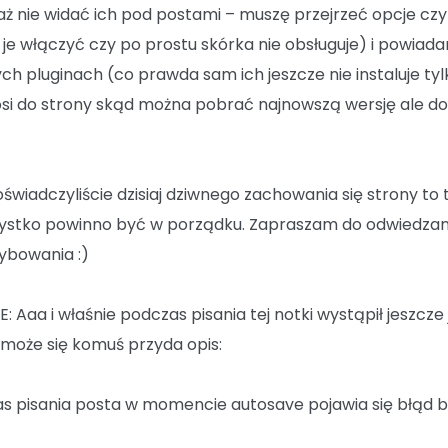
aż nie widać ich pod postami – muszę przejrzeć opcje czy
 je włączyć czy po prostu skórka nie obsługuje) i powiad
ch pluginach (co prawda sam ich jeszcze nie instaluje tyl
si do strony skąd można pobrać najnowszą wersję ale do
doświadczyliście dzisiaj dziwnego zachowania się strony to 
zystko powinno być w porządku. Zapraszam do odwiedzani
ybowania :)
: Aaa i właśnie podczas pisania tej notki wystąpił jeszcze
 może się komuś przyda opis:
s pisania posta w momencie autosave pojawia się błąd b