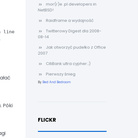
mor(r)e .pl developers in
NetBSD!
Raidframe a wydajność
Twitterowy Digest dla 2008-
n line
08-14
?
Jak otworzyć pudełko z Office
2007
CitiBank ultra cypher ;)
Pierwszy śnieg
iałać
By
Bed And Bedroom
. Póki
FLICKR
agi