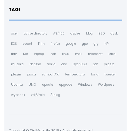
TAGI
acer
active directory
AS/400
aspire
blog
BSD
dysk
EOS
escort
Film
firefox
google
gpo
gry
HP
ibm
Kot
laptop
lech
linux
mail
microsoft
Missi
muzyka
NetBSD
Nokia
one
OpenBSD
pdf
pkgsrc
plugin
praca
samochÃ³d
temperatura
Tosia
tweeter
Ubuntu
UNIX
update
upgrade
Windows
Wordpress
wypadek
zdjÄ™cia
Å›nieg
Copyright © DigiMag Lite 2018 • All rights reserved.