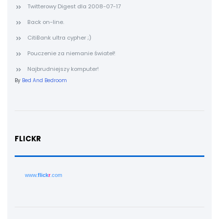
Twitterowy Digest dla 2008-07-17
Back on-line.
CitiBank ultra cypher ;)
Pouczenie za niemanie świateł!
Najbrudniejszy komputer!
By
Bed And Bedroom
FLICKR
www.
flick
r
.com