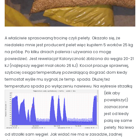
A właściwie sprasowaną trocinę czyli pelety. Okazało się, że
niedaleko mnie jest producent pelet więc kupiłem 5 worków 25 kg
na próbę. Po kilku dniach palenia i używania co mogę
powiedzieć. Jest rewelacja! Kaloryczność zbliżona do węgla 20-21
kJ (najlepszy węgiel miał około 26 kJ). Kocioł pracuje sprawniej,
szybciej osiąga temperaturę pozwalającą dogrzać dom kiedy
termostat wyśle mu sygnał, że temp. spada. Dłużej też
temperatura spada po wyłączeniu nawiewu.
Na wykresie strzałką
(klik aby
powiększyć)
zaznaczone
jest od kiedy
palą się same
pelety. Na lewo
od strzałki sam węgiel. Jak widać nie ma w zasadzie, żadnej