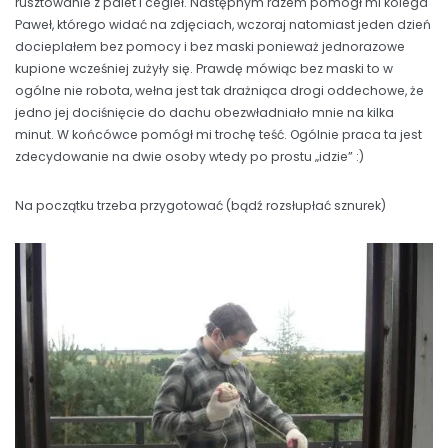
rusztowanie z palet i cegieł. Następnym razem pomógł mi kolega
Paweł, którego widać na zdjęciach, wczoraj natomiast jeden dzień
docieplałem bez pomocy i bez maski ponieważ jednorazowe
kupione wcześniej zużyły się. Prawdę mówiąc bez maski to w
ogólne nie robota, wełna jest tak drażniąca drogi oddechowe, że
jedno jej dociśnięcie do dachu obezwładniało mnie na kilka
minut. W końcówce pomógł mi trochę teść. Ogólnie praca ta jest
zdecydowanie na dwie osoby wtedy po prostu „idzie” :)
Na początku trzeba przygotować (bądź rozsłupłać sznurek)