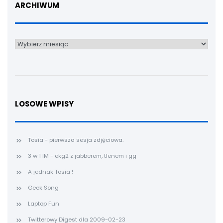
ARCHIWUM
Archiwum
LOSOWE WPISY
Tosia - pierwsza sesja zdjęciowa.
3 w 1 IM - ekg2 z jabberem, tlenem i gg
A jednak Tosia !
Geek Song
Laptop Fun
Twitterowy Digest dla 2009-02-23