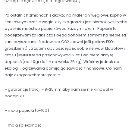
Dzisiaj nie będzie o IT, a o… ogrzewaniu :)
Po ostatnich zmianach z akcyzą na materiały węglowe, kupno w
sensownym czasie węgla, czy ekogroszku jest niemożliwe, trzeba
wypełnić mnóstwo papierków za każdym razem. Papierki te
podejrzewam za jakiś czas będą donosem samym na siebie za
zanieczyszczanie środowiska CO2 , nawet jeśli palimy EKO-
groszkiem :) Ja zatem aby oszczędzić sobie nerwów, kłopotów i
czasu (kwitki trzeba przechowywać 5 lat!) wolałem akcyzę
dopłacić (od 40gr do 1 zł na worku 25 kg). Wróćmy jednak do
ekologii i ogrzewania pomijając zawiłości finansowe. Co nam
daje ekogroszek teoretycznie:
– gwarancję frakcji – 8-25mm aby nam się nie klinował w
podajniku
– mało popiołu (5-10%)
– małą spiekalność