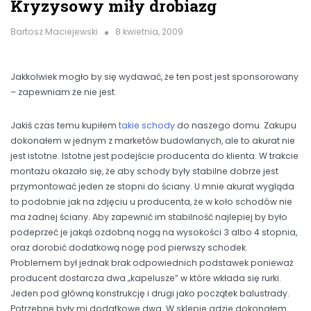
Kryzysowy miły drobiazg
Bartosz Maciejewski
8 kwietnia, 2009
Jakkolwiek mogło by się wydawać, że ten post jest sponsorowany
– zapewniam że nie jest.
Jakiś czas temu kupiłem
takie schody
do naszego domu. Zakupu
dokonałem w jednym z marketów budowlanych, ale to akurat nie
jest istotne. Istotne jest podejście producenta do klienta. W trakcie
montażu okazało się, że aby schody były stabilne dobrze jest
przymontować jeden ze stopni do ściany. U mnie akurat wygląda
to podobnie jak na zdjęciu u producenta, że w koło schodów nie
ma żadnej ściany. Aby zapewnić im stabilność najlepiej by było
podeprzeć je jakąś ozdobną nogą na wysokości 3 albo 4 stopnia,
oraz dorobić dodatkową nogę pod pierwszy schodek.
Problemem był jednak brak odpowiednich podstawek ponieważ
producent dostarcza dwa „kapelusze” w które wkłada się rurki.
Jeden pod główną konstrukcję i drugi jako początek balustrady.
Potrzebne były mi dodatkowe dwa. W sklepie gdzie dokonałem