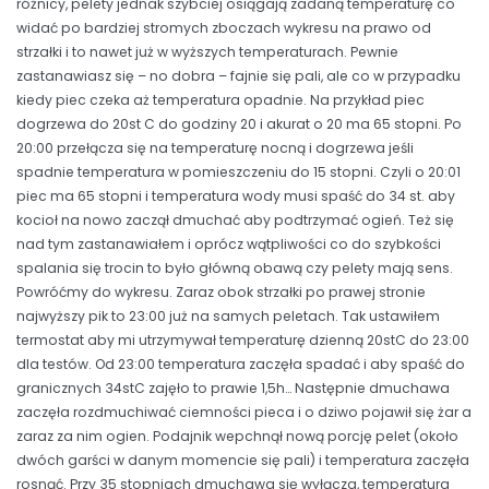
różnicy, pelety jednak szybciej osiągają zadaną temperaturę co
widać po bardziej stromych zboczach wykresu na prawo od
strzałki i to nawet już w wyższych temperaturach. Pewnie
zastanawiasz się – no dobra – fajnie się pali, ale co w przypadku
kiedy piec czeka aż temperatura opadnie. Na przykład piec
dogrzewa do 20st C do godziny 20 i akurat o 20 ma 65 stopni. Po
20:00 przełącza się na temperaturę nocną i dogrzewa jeśli
spadnie temperatura w pomieszczeniu do 15 stopni. Czyli o 20:01
piec ma 65 stopni i temperatura wody musi spaść do 34 st. aby
kocioł na nowo zaczął dmuchać aby podtrzymać ogień. Też się
nad tym zastanawiałem i oprócz wątpliwości co do szybkości
spalania się trocin to było główną obawą czy pelety mają sens.
Powróćmy do wykresu. Zaraz obok strzałki po prawej stronie
najwyższy pik to 23:00 już na samych peletach. Tak ustawiłem
termostat aby mi utrzymywał temperaturę dzienną 20stC do 23:00
dla testów. Od 23:00 temperatura zaczęła spadać i aby spaść do
granicznych 34stC zajęło to prawie 1,5h… Następnie dmuchawa
zaczęła rozdmuchiwać ciemności pieca i o dziwo pojawił się żar a
zaraz za nim ogien. Podajnik wepchnął nową porcję pelet (około
dwóch garści w danym momencie się pali) i temperatura zaczęła
rosnąć. Przy 35 stopniach dmuchawa się wyłącza, temperatura