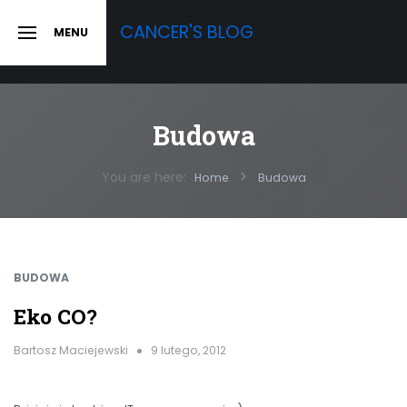
Skip
CANCER'S BLOG
MENU
to
SLIDE
OUT
content
SIDEBAR
Budowa
You are here:
Home
Budowa
BUDOWA
Eko CO?
Bartosz Maciejewski
9 lutego, 2012