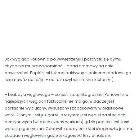
Jak wygląda kotłownia po wywietrzeniu i pozbyciu się dymu
chyba nie muszę wspominać – opad atomowy na całej
powierzchni. Popiół jest też radioaktywny – polecam dodanie go
jako nawóz do roślin – od razu szybciej rosną mutanty :)
– brak pyłu węglowego – co jest istotą ekogroszku. Ponownie, w
najlepszych węglach faktycznie nie ma go, widać że jest
porządnie wypłukany, wysuszony i zapakowany w plastikowe
worki. Z innymi jest już gorzej, szczytem jest węgiel na stacjach
benzynowych (w takich czarny workach) gdzie popiołu jest ilość
wprost gigantyczna. Całkowite pomylenie idei ekogroszku jest na
składach węglowych gdzie „ekogorsek” leży w hałdzie,