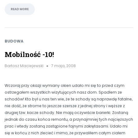
READ MORE
BUDOWA
Mobilność -10!
Bartosz Maciejewski
7 maja, 2008
Wczoraj przy okazji wymiany okien udało mi się to przed czym
ostrzegałem wszystkich wizytujących nasz dom. Spadłem ze
schodów! Kto był u nas ten wie, że te schody są naprawdę fatalne,
nie dość, że strome to jeszcze szersze z jednej strony i węższe z
drugiej tzw. kacze schody. Nie mają oczywiście barierki. Zostaną
jednak do czasu końca remontu, a przynajmniej tych najcięższych
prac i wtedy zostaną zastąpione fajnymi zakrętasami. Udało mi
się w końcu z nich zlecieć i mimo, że przywaliłem całym ciałem