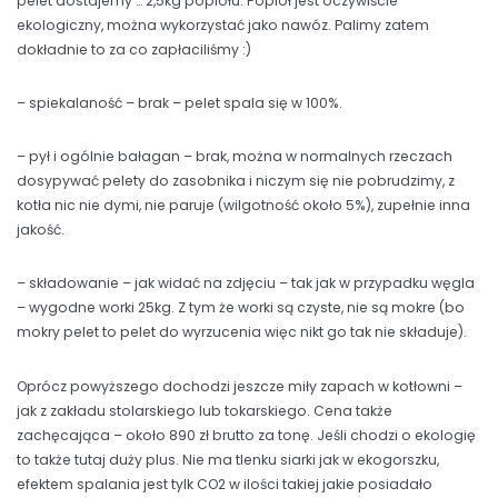
pelet dostajemy … 2,5kg popiołu. Popiół jest oczywiście
ekologiczny, można wykorzystać jako nawóz. Palimy zatem
dokładnie to za co zapłaciliśmy :)
– spiekalaność – brak – pelet spala się w 100%.
– pył i ogólnie bałagan – brak, można w normalnych rzeczach
dosypywać pelety do zasobnika i niczym się nie pobrudzimy, z
kotła nic nie dymi, nie paruje (wilgotność około 5%), zupełnie inna
jakość.
– składowanie – jak widać na zdjęciu – tak jak w przypadku węgla
– wygodne worki 25kg. Z tym że worki są czyste, nie są mokre (bo
mokry pelet to pelet do wyrzucenia więc nikt go tak nie składuje).
Oprócz powyższego dochodzi jeszcze miły zapach w kotłowni –
jak z zakładu stolarskiego lub tokarskiego. Cena także
zachęcająca – około 890 zł brutto za tonę. Jeśli chodzi o ekologię
to także tutaj duży plus. Nie ma tlenku siarki jak w ekogorszku,
efektem spalania jest tylk CO2 w ilości takiej jakie posiadało