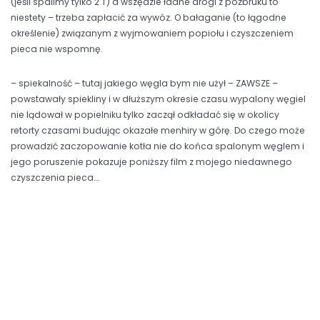
(jeśli spalimy tylko 2 T) a wszędzie ładne drogi z pozbruku to
niestety – trzeba zapłacić za wywóz. O bałaganie (to łągodne
określenie) związanym z wyjmowaniem popiołu i czyszczeniem
pieca nie wspomnę.
– spiekalność – tutaj jakiego węgla bym nie użył – ZAWSZE –
powstawały spiekliny i w dłuższym okresie czasu wypalony węgiel
nie lądował w popielniku tylko zaczął odkładać się w okolicy
retorty czasami budując okazałe menhiry w górę. Do czego może
prowadzić zaczopowanie kotła nie do końca spalonym węglem i
jego poruszenie pokazuje poniższy film z mojego niedawnego
czyszczenia pieca….