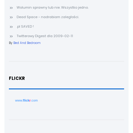
Wolumin sprawny lub nie. Wszystko jedno.
Dead Space - nadrabiam zaległości.
.pl SAVED !
Twitterowy Digest dla 2009-02-11
By
Bed And Bedroom
FLICKR
www.
flick
r
.com