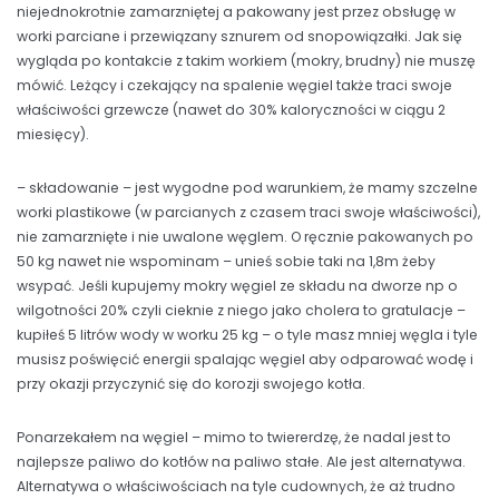
niejednokrotnie zamarzniętej a pakowany jest przez obsługę w
worki parciane i przewiązany sznurem od snopowiązałki. Jak się
wygląda po kontakcie z takim workiem (mokry, brudny) nie muszę
mówić. Leżący i czekający na spalenie węgiel także traci swoje
właściwości grzewcze (nawet do 30% kaloryczności w ciągu 2
miesięcy).
– składowanie – jest wygodne pod warunkiem, że mamy szczelne
worki plastikowe (w parcianych z czasem traci swoje właściwości),
nie zamarznięte i nie uwalone węglem. O ręcznie pakowanych po
50 kg nawet nie wspominam – unieś sobie taki na 1,8m żeby
wsypać. Jeśli kupujemy mokry węgiel ze składu na dworze np o
wilgotności 20% czyli cieknie z niego jako cholera to gratulacje –
kupiłeś 5 litrów wody w worku 25 kg – o tyle masz mniej węgla i tyle
musisz poświęcić energii spalając węgiel aby odparować wodę i
przy okazji przyczynić się do korozji swojego kotła.
Ponarzekałem na węgiel – mimo to twiererdzę, że nadal jest to
najlepsze paliwo do kotłów na paliwo stałe. Ale jest alternatywa.
Alternatywa o właściwościach na tyle cudownych, że aż trudno