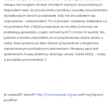
zakupu nie mogłem dostać ani takich samych ani podobnych.
Napisałem więc do producenta z prośbą o wysyłkę za pobraniem
dodatkowych dwóch podstawek. Gdy nie doczekałem się
odpowiedzi – zadzwoniłem. Po rozmowie i ustaleniu dokładnie co
mi potrzeba Pan z DOLLE powiedział, że ma kilka (chociaż nie
praktykują sprzedaży „części zamiennych”) i może mi wysłać. Na
pytanie o koszta usłyszałem, że za przysłowiowe dobre słowo u
szefa. Rzeczywiście po kilku dniach przyszedł list z elegancko
zapakowanymi potrzebnymi elementami. Niniejszy wpis jest
spełnieniem mojej obietnicy dobrego słowa. Szefie DOLLE – masz
w porządku pracowników ;)
© odwiedÅº stronÄ™
http://maciejewski.org
po wiÄ™cej fajnych
postÃ³w!