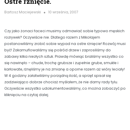
Ostre rżnięcie.
Bartosz Maciejewski
10 września, 2007
Czy jako żonaci faceci musimy odmawiać sobie typowo męskich
rozrywek? Oczywiście nie. Dlatego razem z Mikołajem
postanowiliśmy zrobić sobie wypad na ostre rżnięcie! Rozwój musi
być! Zakamuflowaliśmy się pośród drzew i zaprosiliśmy do
zabawy kilka niezłych sztuk. Prawdę mówiąc braliśmy wszystko co
się nawinęło – chude, trochę grubsze i zupełnie grube, smukłe i
karłowate, rżnęliśmy je na zmianę a oporne razem aż wióry leciały!
W 4 godziny załatwiliśmy porządną ilość, a sprzęt spisał się
zadziwiająco dobrze chociaż myślałem, że nie damy rady tylu.
Oczywiście wszystko udokumentowaliśmy, co można zobaczyć po
kliknięciu na czytaj dalej.