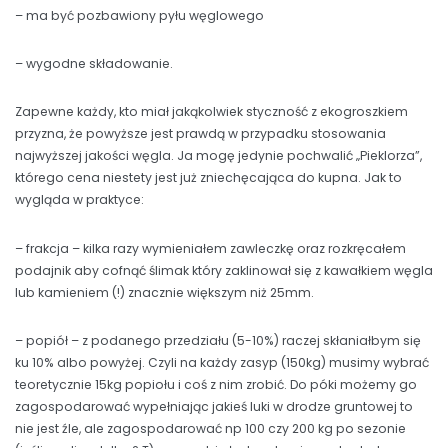
– ma być pozbawiony pyłu węglowego
– wygodne składowanie.
Zapewne każdy, kto miał jakąkolwiek styczność z ekogroszkiem
przyzna, że powyższe jest prawdą w przypadku stosowania
najwyższej jakości węgla. Ja mogę jedynie pochwalić „Pieklorza”,
którego cena niestety jest już zniechęcająca do kupna. Jak to
wygląda w praktyce:
– frakcja – kilka razy wymieniałem zawleczkę oraz rozkręcałem
podajnik aby cofnąć ślimak który zaklinował się z kawałkiem węgla
lub kamieniem (!) znacznie większym niż 25mm.
– popiół – z podanego przedziału (5-10%) raczej skłaniałbym się
ku 10% albo powyżej. Czyli na każdy zasyp (150kg) musimy wybrać
teoretycznie 15kg popiołu i coś z nim zrobić. Do póki możemy go
zagospodarować wypełniając jakieś luki w drodze gruntowej to
nie jest źle, ale zagospodarować np 100 czy 200 kg po sezonie