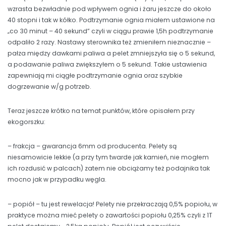
wzrasta bezwładnie pod wpływem ognia i żaru jeszcze do około
40 stopni i tak w kółko. Podtrzymanie ognia miałem ustawione na
„co 30 minut – 40 sekund” czyli w ciągu prawie 1,5h podtrzymanie
odpaliło 2 razy. Nastawy sterownika też zmieniłem nieznacznie –
pałza między dawkami paliwa a pelet zmniejszyła się o 5 sekund,
a podawanie paliwa zwiększyłem o 5 sekund. Takie ustawienia
zapewniają mi ciągłe podtrzymanie ognia oraz szybkie
dogrzewanie w/g potrzeb.
Teraz jeszcze krótko na temat punktów, które opisałem przy
ekogorszku:
– frakcja – gwarancja 6mm od producenta. Pelety są
niesamowicie lekkie (a przy tym twarde jak kamień, nie mogłem
ich rozdusić w palcach) zatem nie obciążamy też podajnika tak
mocno jak w przypadku węgla.
– popiół – tu jest rewelacja! Pelety nie przekraczają 0,5% popiołu, w
praktyce można mieć pelety o zawartości popiołu 0,25% czyli z 1T