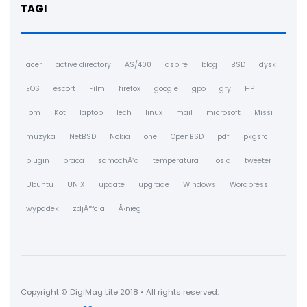
TAGI
acer
active directory
AS/400
aspire
blog
BSD
dysk
EOS
escort
Film
firefox
google
gpo
gry
HP
ibm
Kot
laptop
lech
linux
mail
microsoft
Missi
muzyka
NetBSD
Nokia
one
OpenBSD
pdf
pkgsrc
plugin
praca
samochÃ³d
temperatura
Tosia
tweeter
Ubuntu
UNIX
update
upgrade
Windows
Wordpress
wypadek
zdjÄ™cia
Å›nieg
Copyright © DigiMag Lite 2018 • All rights reserved.