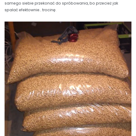
samego siebie przekonać do spróbowania, bo przecież jak
spalać efektownie… trocinę.