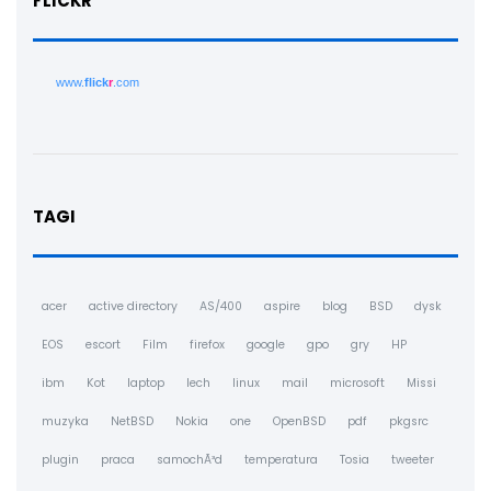
FLICKR
www.
flick
r
.com
TAGI
acer
active directory
AS/400
aspire
blog
BSD
dysk
EOS
escort
Film
firefox
google
gpo
gry
HP
ibm
Kot
laptop
lech
linux
mail
microsoft
Missi
muzyka
NetBSD
Nokia
one
OpenBSD
pdf
pkgsrc
plugin
praca
samochÃ³d
temperatura
Tosia
tweeter