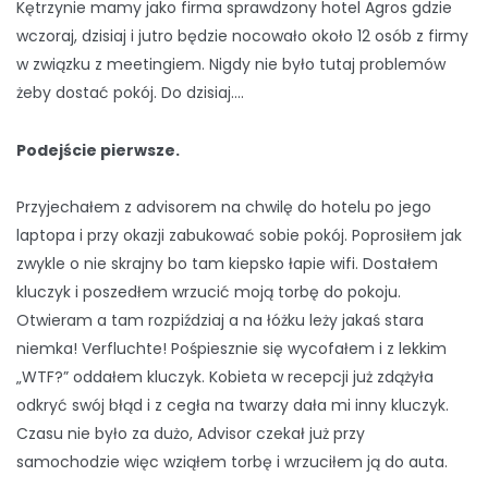
Kętrzynie mamy jako firma sprawdzony hotel Agros gdzie
wczoraj, dzisiaj i jutro będzie nocowało około 12 osób z firmy
w związku z meetingiem. Nigdy nie było tutaj problemów
żeby dostać pokój. Do dzisiaj….
Podejście pierwsze.
Przyjechałem z advisorem na chwilę do hotelu po jego
laptopa i przy okazji zabukować sobie pokój. Poprosiłem jak
zwykle o nie skrajny bo tam kiepsko łapie wifi. Dostałem
kluczyk i poszedłem wrzucić moją torbę do pokoju.
Otwieram a tam rozpiździaj a na łóżku leży jakaś stara
niemka! Verfluchte! Pośpiesznie się wycofałem i z lekkim
„WTF?” oddałem kluczyk. Kobieta w recepcji już zdążyła
odkryć swój błąd i z cegła na twarzy dała mi inny kluczyk.
Czasu nie było za dużo, Advisor czekał już przy
samochodzie więc wziąłem torbę i wrzuciłem ją do auta.