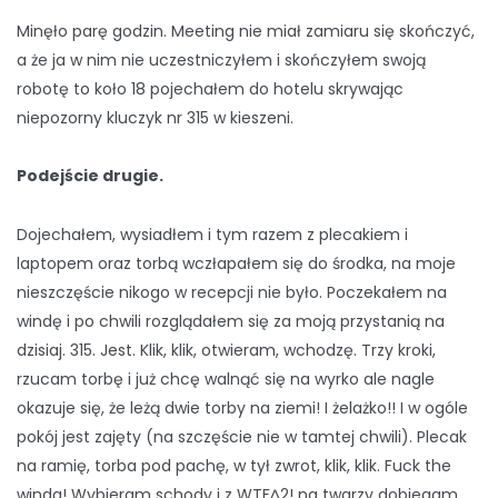
Minęło parę godzin. Meeting nie miał zamiaru się skończyć,
a że ja w nim nie uczestniczyłem i skończyłem swoją
robotę to koło 18 pojechałem do hotelu skrywając
niepozorny kluczyk nr 315 w kieszeni.
Podejście drugie.
Dojechałem, wysiadłem i tym razem z plecakiem i
laptopem oraz torbą wczłapałem się do środka, na moje
nieszczęście nikogo w recepcji nie było. Poczekałem na
windę i po chwili rozglądałem się za moją przystanią na
dzisiaj. 315. Jest. Klik, klik, otwieram, wchodzę. Trzy kroki,
rzucam torbę i już chcę walnąć się na wyrko ale nagle
okazuje się, że leżą dwie torby na ziemi! I żelażko!! I w ogóle
pokój jest zajęty (na szczęście nie w tamtej chwili). Plecak
na ramię, torba pod pachę, w tył zwrot, klik, klik. Fuck the
winda! Wybieram schody i z WTF^2! na twarzy dobiegam