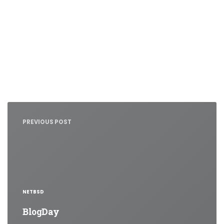
Nawigacja
wpisu
PREVIOUS POST
NETBSD
BlogDay