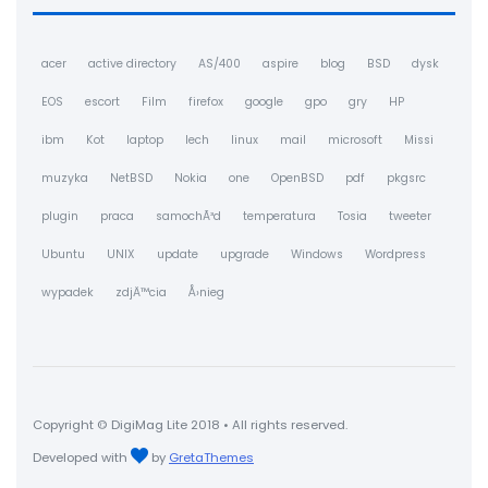
acer
active directory
AS/400
aspire
blog
BSD
dysk
EOS
escort
Film
firefox
google
gpo
gry
HP
ibm
Kot
laptop
lech
linux
mail
microsoft
Missi
muzyka
NetBSD
Nokia
one
OpenBSD
pdf
pkgsrc
plugin
praca
samochÃ³d
temperatura
Tosia
tweeter
Ubuntu
UNIX
update
upgrade
Windows
Wordpress
wypadek
zdjÄ™cia
Å›nieg
Copyright © DigiMag Lite 2018 • All rights reserved.
Developed with
by
GretaThemes