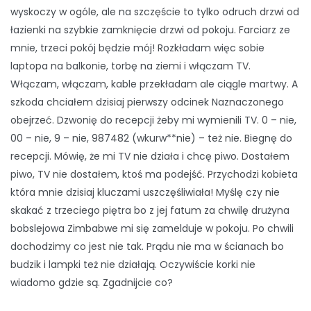
wyskoczy w ogóle, ale na szczęście to tylko odruch drzwi od
łazienki na szybkie zamknięcie drzwi od pokoju. Farciarz ze
mnie, trzeci pokój będzie mój! Rozkładam więc sobie
laptopa na balkonie, torbę na ziemi i włączam TV.
Włączam, włączam, kable przekładam ale ciągle martwy. A
szkoda chciałem dzisiaj pierwszy odcinek Naznaczonego
obejrzeć. Dzwonię do recepcji żeby mi wymienili TV. 0 – nie,
00 – nie, 9 – nie, 987482 (wkurw**nie) – też nie. Biegnę do
recepcji. Mówię, że mi TV nie działa i chcę piwo. Dostałem
piwo, TV nie dostałem, ktoś ma podejść. Przychodzi kobieta
która mnie dzisiaj kluczami uszczęśliwiała! Myślę czy nie
skakać z trzeciego piętra bo z jej fatum za chwilę drużyna
bobslejowa Zimbabwe mi się zamelduje w pokoju. Po chwili
dochodzimy co jest nie tak. Prądu nie ma w ścianach bo
budzik i lampki też nie działają. Oczywiście korki nie
wiadomo gdzie są. Zgadnijcie co?