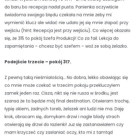
do baru bo recepcja nadal pusta. Panienka oczywiście
świadoma swojego błędu czekała na mnie żeby mi
wymienić klucz ale widać nie udało jej się mnie złapać przy
wejściu (hint: Recepcja jest przy wejściu). Co więcej okazało
się, że 315 to pokój Szefa Produkcji! Co za fail. Lekcja do
zapamiętania – chcesz być szefem – woź ze sobą żelazko.
Podejście trzecie – pokój 317.
Z pewną taką nieśmiałością… No dobra, lekko obawiając się
co mnie może czekać w trzecim pokoju przekluczyłem
zamek jeden raz. Cisza, nikt się nie rusza w środku, jest
szansa że to będzie mój final destination. Otwieram trochę,
łypię okiem, żadnych toreb, żelazek ani ludzi nie ma. Daję
krok, obracam się, domykam drzwi i nagle blady strach
otwierają się drzwi do łazienki! Już się zastanawiałem czy
mam krzyczeć czy zasłaniać oczy, kto mi z tamtąd