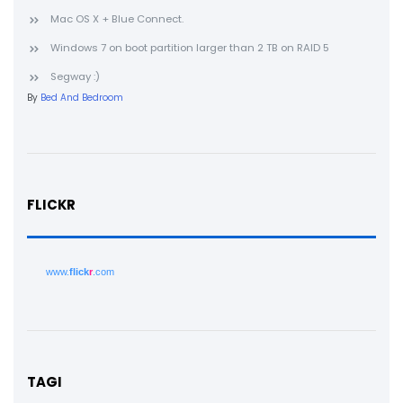
Mac OS X + Blue Connect.
Windows 7 on boot partition larger than 2 TB on RAID 5
Segway :)
By
Bed And Bedroom
FLICKR
www.
flick
r
.com
TAGI