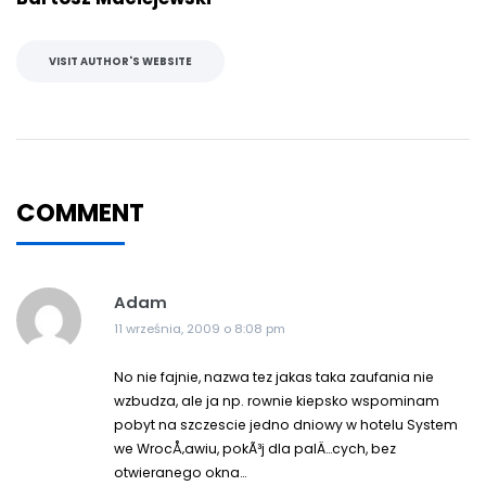
VISIT AUTHOR'S WEBSITE
COMMENT
Adam
11 września, 2009 o 8:08 pm
No nie fajnie, nazwa tez jakas taka zaufania nie
wzbudza, ale ja np. rownie kiepsko wspominam
pobyt na szczescie jedno dniowy w hotelu System
we WrocÅ‚awiu, pokÃ³j dla palÄ…cych, bez
otwieranego okna…