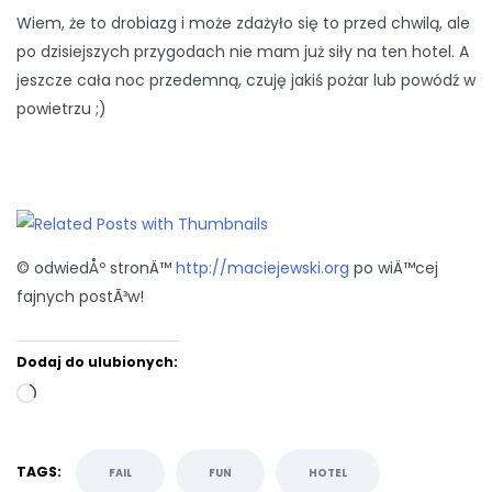
Wiem, że to drobiazg i może zdażyło się to przed chwilą, ale
po dzisiejszych przygodach nie mam już siły na ten hotel. A
jeszcze cała noc przedemną, czuję jakiś pożar lub powódź w
powietrzu ;)
© odwiedÅº stronÄ™
http://maciejewski.org
po wiÄ™cej
fajnych postÃ³w!
Dodaj do ulubionych:
Wczytywanie…
TAGS:
FAIL
FUN
HOTEL