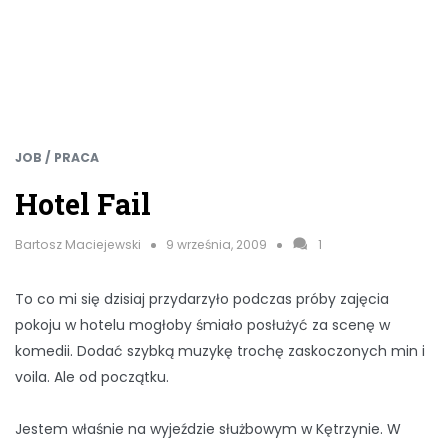
JOB / PRACA
Hotel Fail
Bartosz Maciejewski
9 września, 2009
1
To co mi się dzisiaj przydarzyło podczas próby zajęcia
pokoju w hotelu mogłoby śmiało posłużyć za scenę w
komedii. Dodać szybką muzykę trochę zaskoczonych min i
voila. Ale od początku.
Jestem właśnie na wyjeździe służbowym w Kętrzynie. W