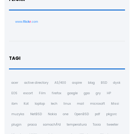
www.
flick
r
.com
TAGI
acer
active directory
AS/400
aspire
blog
BSD
dysk
EOS
escort
Film
firefox
google
gpo
gry
HP
ibm
Kot
laptop
lech
linux
mail
microsoft
Missi
muzyka
NetBSD
Nokia
one
OpenBSD
pdf
pkgsrc
plugin
praca
samochÃ³d
temperatura
Tosia
tweeter