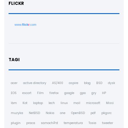
FLICKR
www.
flick
r
.com
TAGI
acer
active directory
AS/400
aspire
blog
BSD
dysk
EOS
escort
Film
firefox
google
gpo
gry
HP
ibm
Kot
laptop
lech
linux
mail
microsoft
Missi
muzyka
NetBSD
Nokia
one
OpenBSD
pdf
pkgsrc
plugin
praca
samochÃ³d
temperatura
Tosia
tweeter