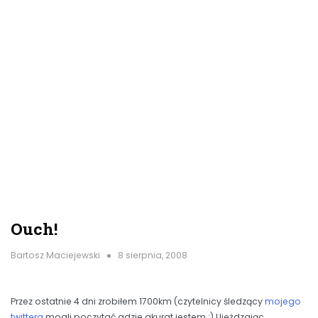
Ouch!
Bartosz Maciejewski
8 sierpnia, 2008
Przez ostatnie 4 dni zrobiłem 1700km (czytelnicy śledzący
mojego
twittera
mogli poczytać gdzie akurat jestem :) Ujeżdzając