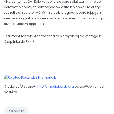
kilka centymetrów. Kolejka robiła się coraz dłuższa i mimo, że
kierowcy pierwszych samochodów ostro kibicowali to ci z tyłu
zaczeli się niecierpliwić. W imię dobra ogółu i podróżujących
kierowca ciągnika poświecił swój spojler elegancko rysując go o
przęsło, udrożniając ruch :)
Jeśli masz taki wielki samochód to nie wybieraj się w drogę z
Czaplinka do Piły ;)
© odwiedÅº stronÄ™
http://maciejewski.org
po wiÄ™cej fajnych
postÃ³w!
READ MORE