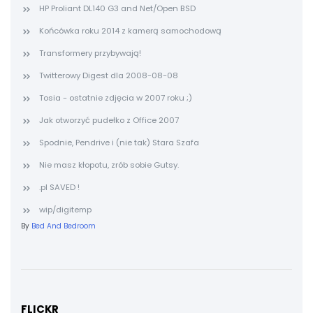
HP Proliant DL140 G3 and Net/Open BSD
Końcówka roku 2014 z kamerą samochodową
Transformery przybywają!
Twitterowy Digest dla 2008-08-08
Tosia - ostatnie zdjęcia w 2007 roku ;)
Jak otworzyć pudełko z Office 2007
Spodnie, Pendrive i (nie tak) Stara Szafa
Nie masz kłopotu, zrób sobie Gutsy.
.pl SAVED !
wip/digitemp
By
Bed And Bedroom
FLICKR