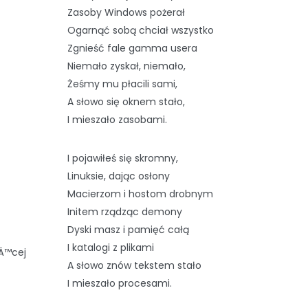
Zasoby Windows pożerał
Ogarnąć sobą chciał wszystko
Zgnieść fale gamma usera
Niemało zyskał, niemało,
Żeśmy mu płacili sami,
A słowo się oknem stało,
I mieszało zasobami.
I pojawiłeś się skromny,
Linuksie, dając osłony
Macierzom i hostom drobnym
Initem rządząc demony
Dyski masz i pamięć całą
I katalogi z plikami
Ä™cej
A słowo znów tekstem stało
I mieszało procesami.