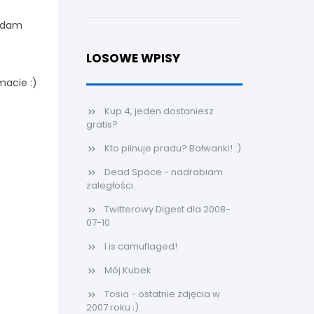
ładam
LOSOWE WPISY
macie :)
Kup 4, jeden dostaniesz
gratis?
Kto pilnuje pradu? Bałwanki! :)
Dead Space - nadrabiam
zaległości.
Twitterowy Digest dla 2008-
07-10
I is camuflaged!
Mój Kubek
Tosia - ostatnie zdjęcia w
2007 roku ;)