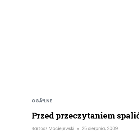
OGÃ³LNE
Przed przeczytaniem spalić
Bartosz Maciejewski
25 sierpnia, 2009