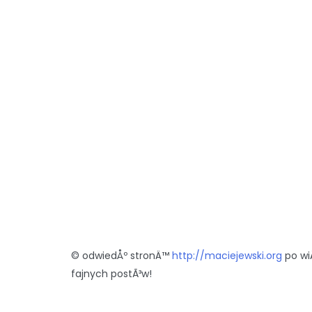
© odwiedÅº stronÄ™
http://maciejewski.org
po wi
fajnych postÃ³w!