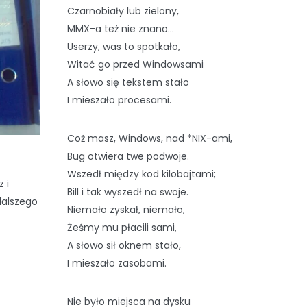
Czarnobiały lub zielony,
MMX-a też nie znano…
Userzy, was to spotkało,
Witać go przed Windowsami
A słowo się tekstem stało
I mieszało procesami.
Coż masz, Windows, nad *NIX-ami,
Bug otwiera twe podwoje.
Wszedł między kod kilobajtami;
 i
Bill i tak wyszedł na swoje.
dalszego
Niemało zyskał, niemało,
Żeśmy mu płacili sami,
A słowo sił oknem stało,
I mieszało zasobami.
Nie było miejsca na dysku