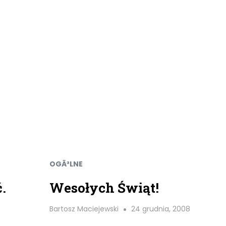
OGÃ³LNE
.
Wesołych Świąt!
Bartosz Maciejewski
24 grudnia, 2008