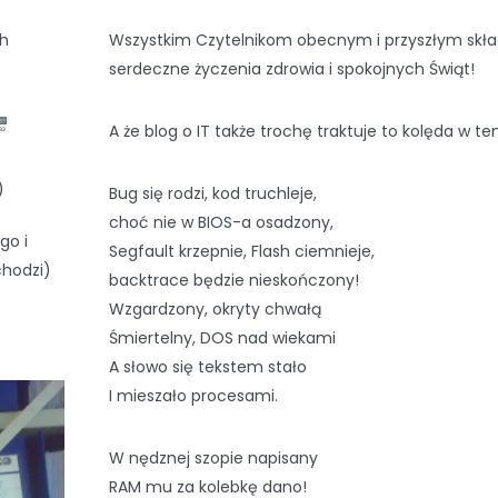
ch
Wszystkim Czytelnikom obecnym i przyszłym sk
serdeczne życzenia zdrowia i spokojnych Świąt!
A że blog o IT także trochę traktuje to kolęda w te
)
Bug się rodzi, kod truchleje,
choć nie w BIOS-a osadzony,
go i
Segfault krzepnie, Flash ciemnieje,
chodzi)
backtrace będzie nieskończony!
Wzgardzony, okryty chwałą
Śmiertelny, DOS nad wiekami
A słowo się tekstem stało
I mieszało procesami.
W nędznej szopie napisany
RAM mu za kolebkę dano!