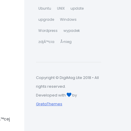
Ubuntu
UNIX
update
upgrade
Windows
Wordpress
wypadek
zdjÄ™cia
Å›nieg
Copyright © DigiMag Lite 2018 • All
rights reserved.
Developed with
by
GretaThemes
Ä™cej