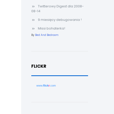
Twitterowy Digest dla 2008-
08-14
9 miesięcy debugowania !
Missi bohaterka!
By
Bed And Bedroom
FLICKR
www.
flick
r
.com