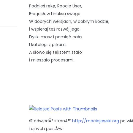
Podnieś rękę, Roocie User,
Błogosław Linuksa swego
W dobrych wersjach, w dobrym kodzie,
i wspieraj też rozwój jego.
Dyski masz i pamięć całą
I katalogi z plikami
A słowo się tekstem stało
I mieszało procesami.
© odwiedÅº stronÄ™
http://maciejewski.org
po wi
fajnych postÃ³w!