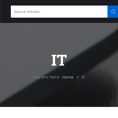
Search
SE
for:
IT
You are here:
Home
IT