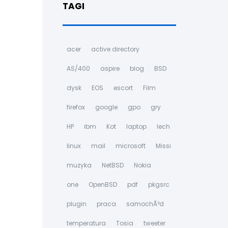
TAGI
acer
active directory
AS/400
aspire
blog
BSD
dysk
EOS
escort
Film
firefox
google
gpo
gry
HP
ibm
Kot
laptop
lech
linux
mail
microsoft
Missi
muzyka
NetBSD
Nokia
one
OpenBSD
pdf
pkgsrc
plugin
praca
samochÃ³d
temperatura
Tosia
tweeter