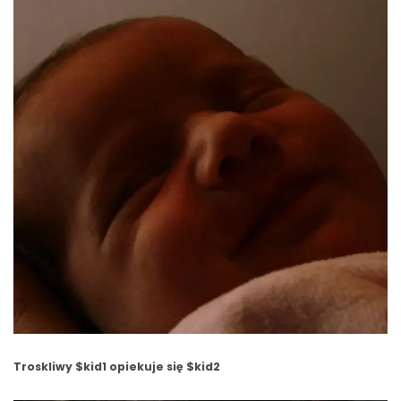
Troskliwy $kid1 opiekuje się $kid2