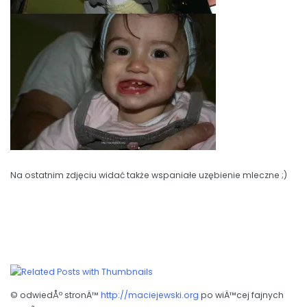
Na ostatnim zdjęciu widać także wspaniałe uzębienie mleczne ;)
© odwiedÅº stronÄ™
http://maciejewski.org
po wiÄ™cej fajnych