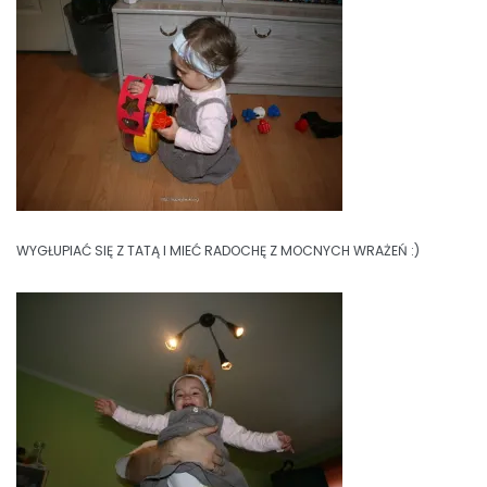
WYGŁUPIAĆ SIĘ Z TATĄ I MIEĆ RADOCHĘ Z MOCNYCH WRAŻEŃ :)