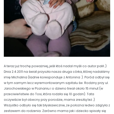
A teraz już trochę poważniej, jeśli ktoś nadal myśli co autor palił ;)
Dnia 2.4.2011 na świat przyszła nasza druga córka, której nadaliśmy
imię Michalina (ładnie koresponduje z Antonina :). Poród odbył się
w tym samym lecz wyremontowanym szpitalu św. Rodziny przy ul.
Jarochowskiego w Poznaniu i o dziwno trwał około 15 minut (w
przeciwieństwie do Tosi, która rodziła się 10 godzin). Tata
oczywiście był obecny przy porodzie, mama zresztą też ;)
Wszystko odbyło się tak błyskawicznie, że położna ledwo zdążyła z
zestawem do rodzenia. Zarówno mama jak i dziecko spisały się