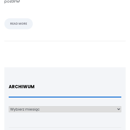
postÃ³w!
READ MORE
ARCHIWUM
Archiwum