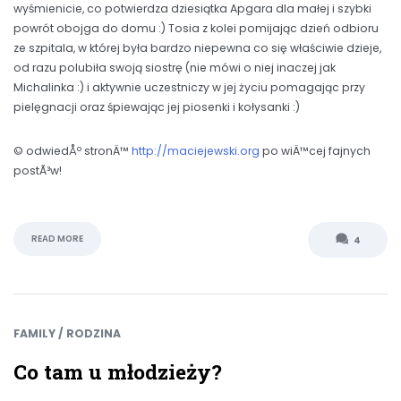
wyśmienicie, co potwierdza dziesiątka Apgara dla małej i szybki
powrót obojga do domu :) Tosia z kolei pomijając dzień odbioru
ze szpitala, w której była bardzo niepewna co się właściwie dzieje,
od razu polubiła swoją siostrę (nie mówi o niej inaczej jak
Michalinka :) i aktywnie uczestniczy w jej życiu pomagając przy
pielęgnacji oraz śpiewając jej piosenki i kołysanki :)
© odwiedÅº stronÄ™
http://maciejewski.org
po wiÄ™cej fajnych
postÃ³w!
READ MORE
4
FAMILY / RODZINA
Co tam u młodzieży?