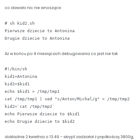
co dawało nic nie wnoszące:
# sh kid2.sh
Pierwsze dziecie to Antonina
Drugie dziecie to Antonina
Aż w końcu po 9 miesiącach debugowania co jest nie tak
#!/bin/sh
kid1=Antonina
kid2=$kid1
echo $kid1 > /tmp/tmp1
cat /tmp/tmp1 | sed "s/Anton/Michal/g" > /tmp/tmp2
kid2=`cat /tmp/tmp2`
echo Pierwsze dziecie to $kid1
echo Drugie dziecie to $kid2
dokładnie 2 kwietnia o 13:49 – skrypt zadziałał z prędkością 3800g,