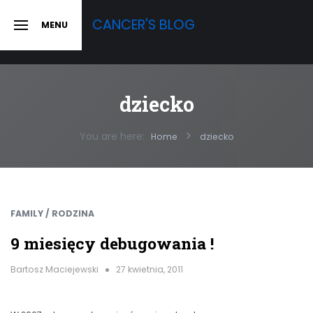
Skip
CANCER'S BLOG
MENU
to
SLIDE
OUT
content
SIDEBAR
dziecko
You are here:
Home
dziecko
FAMILY / RODZINA
9 miesięcy debugowania !
Bartosz Maciejewski
27 kwietnia, 2011