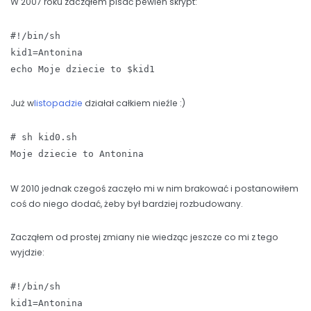
W 2007 roku zacząłem pisać pewien skrypt:
#!/bin/sh
kid1=Antonina
echo Moje dziecie to $kid1
Już w
listopadzie
działał całkiem nieźle :)
# sh kid0.sh
Moje dziecie to Antonina
W 2010 jednak czegoś zaczęło mi w nim brakować i postanowiłem
coś do niego dodać, żeby był bardziej rozbudowany.
Zacząłem od prostej zmiany nie wiedząc jeszcze co mi z tego
wyjdzie:
#!/bin/sh
kid1=Antonina