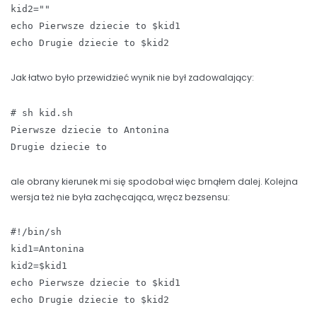
kid2=""
echo Pierwsze dziecie to $kid1
echo Drugie dziecie to $kid2
Jak łatwo było przewidzieć wynik nie był zadowalający:
# sh kid.sh
Pierwsze dziecie to Antonina
Drugie dziecie to
ale obrany kierunek mi się spodobał więc brnąłem dalej. Kolejna
wersja też nie była zachęcająca, wręcz bezsensu:
#!/bin/sh
kid1=Antonina
kid2=$kid1
echo Pierwsze dziecie to $kid1
echo Drugie dziecie to $kid2