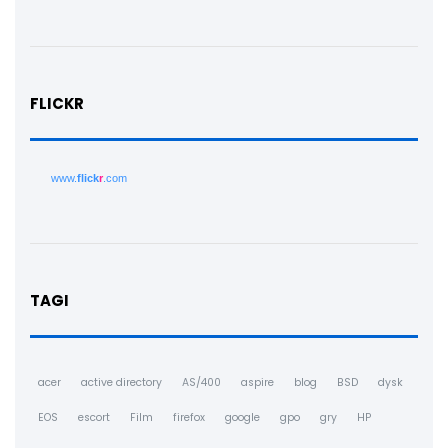
FLICKR
www.
flick
r
.com
TAGI
acer
active directory
AS/400
aspire
blog
BSD
dysk
EOS
escort
Film
firefox
google
gpo
gry
HP