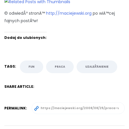
© odwiedÅº stronÄ™
http://maciejewski.org
po wiÄ™cej
fajnych postÃ³w!
Dodaj do ulubionych:
TAGS:
FUN
PRACA
UZALEÅ¼NIENIE
SHARE ARTICLE:
PERMALINK: