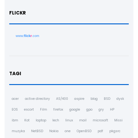
FLICKR
www.
flick
r
.com
TAGI
acer
active directory
AS/400
aspire
blog
BSD
dysk
EOS
escort
Film
firefox
google
gpo
gry
HP
ibm
Kot
laptop
lech
linux
mail
microsoft
Missi
muzyka
NetBSD
Nokia
one
OpenBSD
pdf
pkgsrc