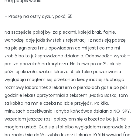
mój podpis wcale
– Proszę na ostry dyżur, pokój 55
Na szczęście pokój był za plecami, kolejki brak, fajnie,
wchodzę, daję jakiś świstek z rejestracji i z nadzieją patrzę
na pielęgniarza i mu opowiadam co mi jest i co ma mi
zrobić bo to już sprawdzone działanie. Odpowiedź – wyrok –
proszę poczekać na korytarzu. No kurwa po co?! Jak się
później okazało, szukali lekarza. A jak takie poszukiwania
wyglądają mogłem się przekonać kiedy indziej słuchając
rozmowy laborantek z lekarzem o pierdołach gdzie po pół
godzinie lekarz oprzytomniał z tekstem „Matko Boska, tam
ta kobita na mnie czeka na izbie przyjęć!”. Po kilku
minutach oczekiwania i chyba końcówce działania NO-SPY,
wszedłem jeszcze raz i położyłem się a kozetce bo już nie
mogłem ustać. Cud się stał albo wyglądałem naprawdę źle
bo znalazł się dość szybko lekarz i lekarka. Krótki wywiad (po