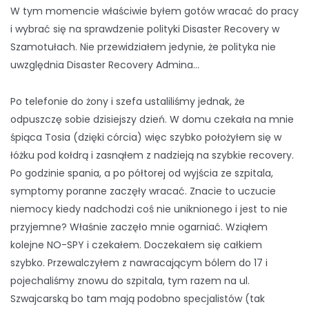
W tym momencie właściwie byłem gotów wracać do pracy
i wybrać się na sprawdzenie polityki Disaster Recovery w
Szamotułach. Nie przewidziałem jedynie, że polityka nie
uwzględnia Disaster Recovery Admina…
Po telefonie do żony i szefa ustaliliśmy jednak, że
odpuszczę sobie dzisiejszy dzień. W domu czekała na mnie
śpiąca Tosia (dzięki córcia) więc szybko położyłem się w
łóżku pod kołdrą i zasnąłem z nadzieją na szybkie recovery.
Po godzinie spania, a po półtorej od wyjścia ze szpitala,
symptomy poranne zaczęły wracać. Znacie to uczucie
niemocy kiedy nadchodzi coś nie uniknionego i jest to nie
przyjemne? Właśnie zaczęło mnie ogarniać. Wziąłem
kolejne NO-SPY i czekałem. Doczekałem się całkiem
szybko. Przewalczyłem z nawracającym bólem do 17 i
pojechaliśmy znowu do szpitala, tym razem na ul.
Szwajcarską bo tam mają podobno specjalistów (tak