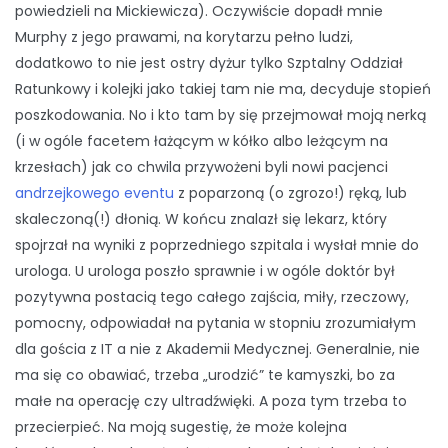
powiedzieli na Mickiewicza). Oczywiście dopadł mnie
Murphy z jego prawami, na korytarzu pełno ludzi,
dodatkowo to nie jest ostry dyżur tylko Szptalny Oddział
Ratunkowy i kolejki jako takiej tam nie ma, decyduje stopień
poszkodowania. No i kto tam by się przejmował moją nerką
(i w ogóle facetem łażącym w kółko albo leżącym na
krzesłach) jak co chwila przywożeni byli nowi pacjenci
andrzejkowego eventu
z poparzoną (o zgrozo!) ręką, lub
skaleczoną(!) dłonią. W końcu znalazł się lekarz, który
spojrzał na wyniki z poprzedniego szpitala i wysłał mnie do
urologa. U urologa poszło sprawnie i w ogóle doktór był
pozytywna postacią tego całego zajścia, miły, rzeczowy,
pomocny, odpowiadał na pytania w stopniu zrozumiałym
dla gościa z IT a nie z Akademii Medycznej. Generalnie, nie
ma się co obawiać, trzeba „urodzić” te kamyszki, bo za
małe na operację czy ultradźwięki. A poza tym trzeba to
przecierpieć. Na moją sugestię, że może kolejna