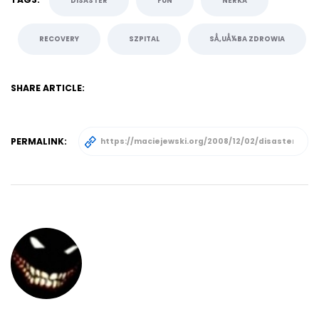
DISASTER
FUN
NERKA
RECOVERY
SZPITAL
SÅ‚UÅ¼BA ZDROWIA
SHARE ARTICLE:
PERMALINK: