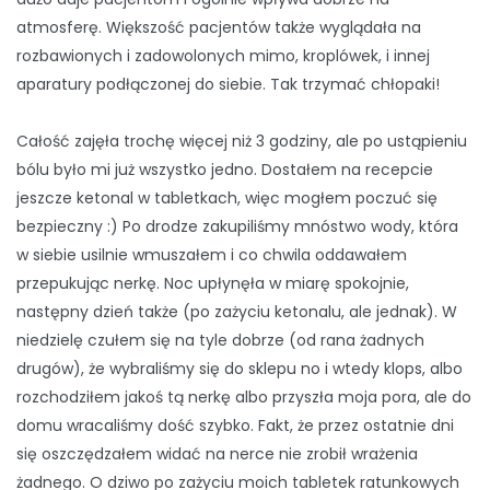
atmosferę. Większość pacjentów także wyglądała na
rozbawionych i zadowolonych mimo, kroplówek, i innej
aparatury podłączonej do siebie. Tak trzymać chłopaki!
Całość zajęła trochę więcej niż 3 godziny, ale po ustąpieniu
bólu było mi już wszystko jedno. Dostałem na recepcie
jeszcze ketonal w tabletkach, więc mogłem poczuć się
bezpieczny :) Po drodze zakupiliśmy mnóstwo wody, która
w siebie usilnie wmuszałem i co chwila oddawałem
przepukując nerkę. Noc upłynęła w miarę spokojnie,
następny dzień także (po zażyciu ketonalu, ale jednak). W
niedzielę czułem się na tyle dobrze (od rana żadnych
drugów), że wybraliśmy się do sklepu no i wtedy klops, albo
rozchodziłem jakoś tą nerkę albo przyszła moja pora, ale do
domu wracaliśmy dość szybko. Fakt, że przez ostatnie dni
się oszczędzałem widać na nerce nie zrobił wrażenia
żadnego. O dziwo po zażyciu moich tabletek ratunkowych