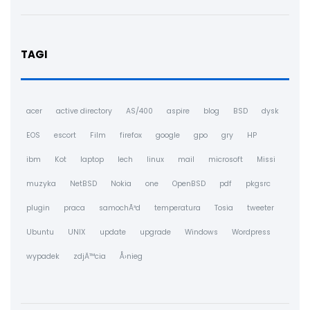
TAGI
acer
active directory
AS/400
aspire
blog
BSD
dysk
EOS
escort
Film
firefox
google
gpo
gry
HP
ibm
Kot
laptop
lech
linux
mail
microsoft
Missi
muzyka
NetBSD
Nokia
one
OpenBSD
pdf
pkgsrc
plugin
praca
samochÃ³d
temperatura
Tosia
tweeter
Ubuntu
UNIX
update
upgrade
Windows
Wordpress
wypadek
zdjÄ™cia
Å›nieg