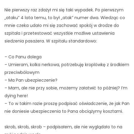
Nie pierwszy raz zdażył mi się taki wypadek. Po pierwszym
„ataku” 4 lata temu, to był „atak” numer dwa. Wiedząc co
mnie czeka udało mi się zachować spokój w drodze do
szpitala i przetestować wszystkie możliwe ustawienia
siedzenia pasażera. W szpitalu standardowo:
– Co Panu dolega
– Umieram, kolka nerkowa, potrzebuję kroplówkę z środkiem
przeciwbólowym
– Ma Pan ubezpieczenie?
– Mam, ale nie przy sobie, możemy załatwić to później? I’m
dying here!
– To w takim razie proszę podpisać oświadczenie, że jak Pan
nie doniesie ubezpieczenia to Pana obciążymy kosztami.
skrob, skrob, skrob – podpisałem, ale nie wyglądało to na