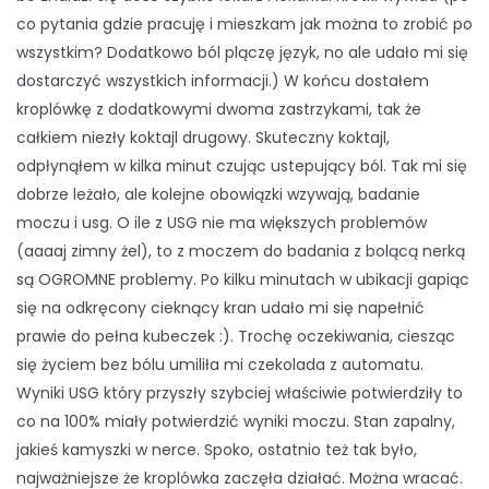
co pytania gdzie pracuję i mieszkam jak można to zrobić po
wszystkim? Dodatkowo ból plączę język, no ale udało mi się
dostarczyć wszystkich informacji.) W końcu dostałem
kroplówkę z dodatkowymi dwoma zastrzykami, tak że
całkiem niezły koktajl drugowy. Skuteczny koktajl,
odpłynąłem w kilka minut czując ustepujący ból. Tak mi się
dobrze leżało, ale kolejne obowiązki wzywają, badanie
moczu i usg. O ile z USG nie ma większych problemów
(aaaaj zimny żel), to z moczem do badania z bolącą nerką
są OGROMNE problemy. Po kilku minutach w ubikacji gapiąc
się na odkręcony cieknący kran udało mi się napełnić
prawie do pełna kubeczek :). Trochę oczekiwania, ciesząc
się życiem bez bólu umiliła mi czekolada z automatu.
Wyniki USG który przyszły szybciej właściwie potwierdziły to
co na 100% miały potwierdzić wyniki moczu. Stan zapalny,
jakieś kamyszki w nerce. Spoko, ostatnio też tak było,
najważniejsze że kroplówka zaczęła działać. Można wracać.