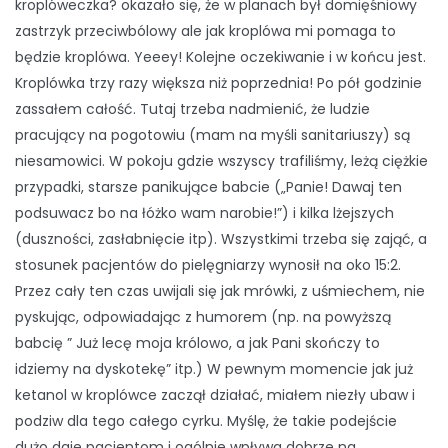
kroplóweczka? okazało się, że w planach był domięśniowy
zastrzyk przeciwbólowy ale jak kroplówa mi pomaga to
będzie kroplówa. Yeeey! Kolejne oczekiwanie i w końcu jest.
Kroplówka trzy razy większa niż poprzednia! Po pół godzinie
zassałem całość. Tutaj trzeba nadmienić, że ludzie
pracujący na pogotowiu (mam na myśli sanitariuszy) są
niesamowici. W pokoju gdzie wszyscy trafiliśmy, leżą ciężkie
przypadki, starsze panikujące babcie („Panie! Dawaj ten
podsuwacz bo na łóżko wam narobie!”) i kilka lżejszych
(duszności, zasłabnięcie itp). Wszystkimi trzeba się zająć, a
stosunek pacjentów do pielęgniarzy wynosił na oko 15:2.
Przez cały ten czas uwijali się jak mrówki, z uśmiechem, nie
pyskując, odpowiadając z humorem (np. na powyższą
babcię ” Już lecę moja królowo, a jak Pani skończy to
idziemy na dyskotekę” itp.) W pewnym momencie jak już
ketanol w kroplówce zaczął działać, miałem niezły ubaw i
podziw dla tego całego cyrku. Myślę, że takie podejście
dużo daje pacjentom i ogólnie wpływa dobrze na