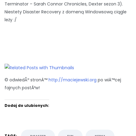
Terminator – Sarah Connor Chronicles, Dexter sezon 3).
Niestety Disaster Recovery z domeną Windowsową ciągle
leży :/
© odwiedÅº stronÄ™
http://maciejewski.org
po wiÄ™cej
fajnych postÃ³w!
Dodaj do ulubionych:
TAGS: