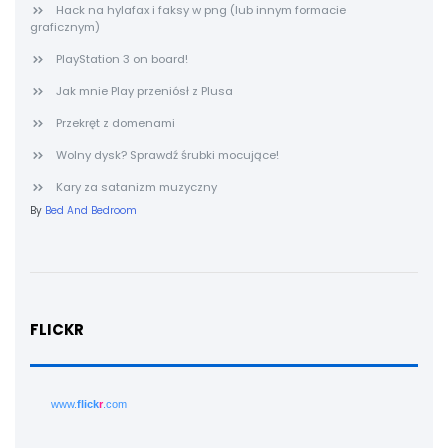
Hack na hylafax i faksy w png (lub innym formacie
graficznym)
PlayStation 3 on board!
Jak mnie Play przeniósł z Plusa
Przekręt z domenami
Wolny dysk? Sprawdź śrubki mocujące!
Kary za satanizm muzyczny
By
Bed And Bedroom
FLICKR
www.
flick
r
.com