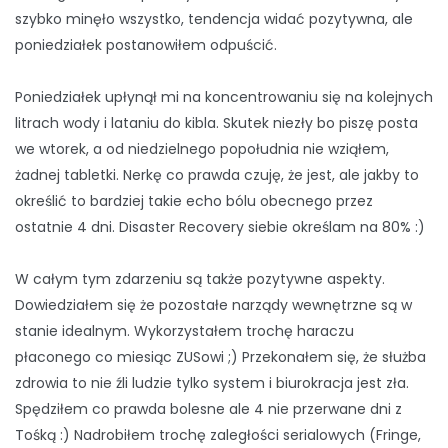
szybko minęło wszystko, tendencja widać pozytywna, ale
poniedziałek postanowiłem odpuścić.
Poniedziałek upłynął mi na koncentrowaniu się na kolejnych
litrach wody i lataniu do kibla. Skutek niezły bo piszę posta
we wtorek, a od niedzielnego popołudnia nie wziąłem,
żadnej tabletki. Nerkę co prawda czuję, że jest, ale jakby to
określić to bardziej takie echo bólu obecnego przez
ostatnie 4 dni. Disaster Recovery siebie określam na 80% :)
W całym tym zdarzeniu są także pozytywne aspekty.
Dowiedziałem się że pozostałe narządy wewnętrzne są w
stanie idealnym. Wykorzystałem trochę haraczu
płaconego co miesiąc ZUSowi ;) Przekonałem się, że służba
zdrowia to nie źli ludzie tylko system i biurokracja jest zła.
Spędziłem co prawda bolesne ale 4 nie przerwane dni z
Tośką :) Nadrobiłem trochę zaległości serialowych (Fringe,