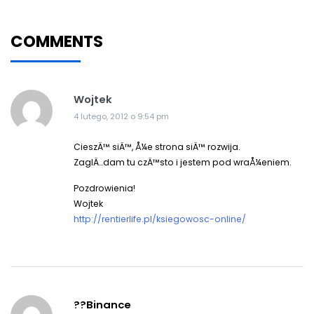
COMMENTS
Wojtek
4 lutego, 2012 o 9:54 pm
CieszÄ™ siÄ™, Å¼e strona siÄ™ rozwija.
ZaglÄ…dam tu czÄ™sto i jestem pod wraÅ¼eniem.
Pozdrowienia!
Wojtek
http://rentierlife.pl/ksiegowosc-online/
??Binance