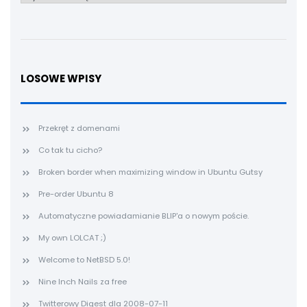
LOSOWE WPISY
Przekręt z domenami
Co tak tu cicho?
Broken border when maximizing window in Ubuntu Gutsy
Pre-order Ubuntu 8
Automatyczne powiadamianie BLIP'a o nowym poście.
My own LOLCAT ;)
Welcome to NetBSD 5.0!
Nine Inch Nails za free
Twitterowy Digest dla 2008-07-11