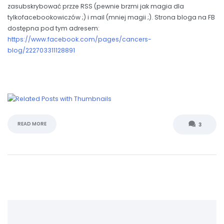
zasubskrybować przze RSS (pewnie brzmi jak magia dla
tylkofacebookowiczów ;) i mail (mniej magii ;). Strona bloga na FB
dostępna pod tym adresem:
https://www.facebook.com/pages/cancers-
blog/222703311128891
READ MORE
3