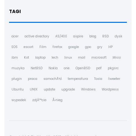
TAGI
acer
active directory
AS/400
aspire
blog
BSD
dysk
EOS
escort
Film
firefox
google
gpo
gry
HP
ibm
Kot
laptop
lech
linux
mail
microsoft
Missi
muzyka
NetBSD
Nokia
one
OpenBSD
pdf
pkgsrc
plugin
praca
samochÃ³d
temperatura
Tosia
tweeter
Ubuntu
UNIX
update
upgrade
Windows
Wordpress
wypadek
zdjÄ™cia
Å›nieg