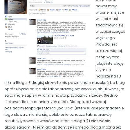
nawet moje
własne miejsce
w sieci musi
zadomowić się
w części czegoś
większego.
Prawda jest
taka, że więcej
osób wyraża
jakąś interakcję
z tym co
napiszę na FB
niż na Blogu. Z drugiej strony to nie powinienem narzekać, bo blog
oprócz bycia online nic tak naprawdę nie wnosi, a jak już wnosi, to
są to moje zapiski w formie howto przydatnych rzeczy. Średnio
ciekawe dla nietechnicznych osób. Dlatego, od wczoraj
posiadam fanpage ! Można „polubić” (interesujące jak znaczenie
tego słowa zmieniło się, polubienie oznacza tak naprawdę
zasubskrybowanie wpisów na stronie bloga :) i cieszyć się
aktualizacjami. Nieśmiało dodam, że samego bloga można też