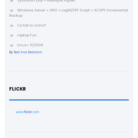
SysAdmin Day + Hawajski Piątek!
Windows Server + GPO + LogIN/OFF Script + XCOPY Incremental
Backup
Co tak tu cicho?
Laptop Fun
Linux+ 11/2008
By
Bed And Bedroom
FLICKR
www.
flick
r
.com