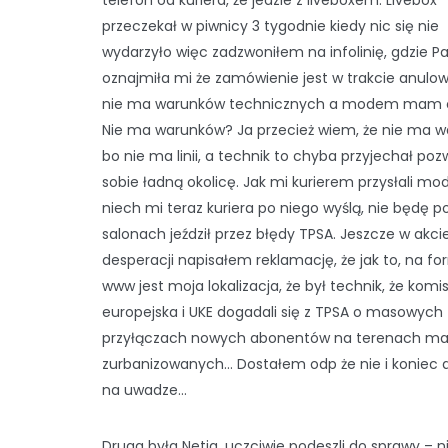
telefon od kuriera, że jedzie z liveboxem. Livebox
przeczekał w piwnicy 3 tygodnie kiedy nic się nie
wydarzyło więc zadzwoniłem na infolinię, gdzie Pa
oznajmiła mi że zamówienie jest w trakcie anulow
nie ma warunków technicznych a modem mam 
Nie ma warunków? Ja przecież wiem, że nie ma 
bo nie ma linii, a technik to chyba przyjechał po
sobie ładną okolicę. Jak mi kurierem przysłali mo
niech mi teraz kuriera po niego wyślą, nie będę p
salonach jeździł przez błędy TPSA. Jeszcze w akci
desperacji napisałem reklamację, że jak to, na fo
www jest moja lokalizacja, że był technik, że komis
europejska i UKE dogadali się z TPSA o masowych
przyłączach nowych abonentów na terenach ma
zurbanizowanych… Dostałem odp że nie i koniec 
na uwadze…
Druga była Netia, uczciwie podeszli do sprawy – ni