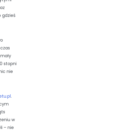
raz
o gdzieś
wo
ś czas
m mały
0 stopni
nic nie
tu.pl
.
jącym
gts
zeniu w
i – nie