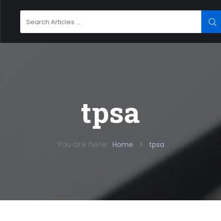
Search
SE
for:
tpsa
You are here:
Home
tpsa