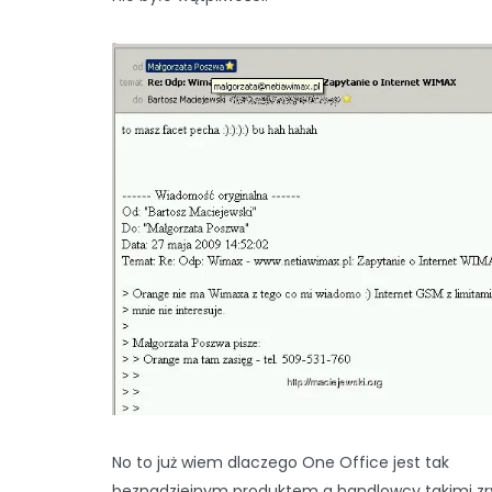
No to już wiem dlaczego One Office jest tak
beznadziejnym produktem a handlowcy takimi zr