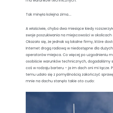
ma warunków technicznych.
Tak minęła kolejna zima….
A właściwie, chyba dwa miesiące kiedy rozszerzy
swoje poszukiwania na miejscowości w okolicach 
Okazało się, że jednak są lokalne firmy, które dos
Internet drogą radiową w niedostępne dla dużych
operatorów miejsca. Co więcej po uzgodnieniu ma
osobiście warunków technicznych, dogadaliśmy s
coś w rodzaju barteru – ja im dach oni mi łącze. P
temu udało się z pomyślnością zakończyć sprawę
mnie na dachu stanęło takie oto cudo: