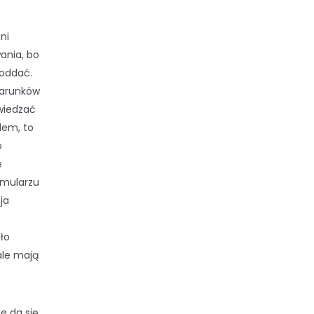
ni
ania, bo
oddać.
warunków
zwiedzać
dem, to
o
e
rmularzu
ja
ło
ale mają
e da się