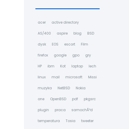
acer
active directory
AS/400
aspire
blog
BSD
dysk
EOS
escort
Film
firefox
google
gpo
gry
HP
ibm
Kot
laptop
lech
linux
mail
microsoft
Missi
muzyka
NetBSD
Nokia
one
OpenBSD
pdf
pkgsrc
plugin
praca
samochÃ³d
temperatura
Tosia
tweeter