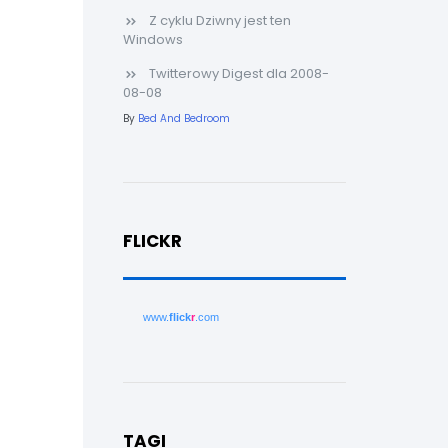
Z cyklu Dziwny jest ten
Windows
Twitterowy Digest dla 2008-
08-08
By
Bed And Bedroom
FLICKR
www.
flick
r
.com
TAGI