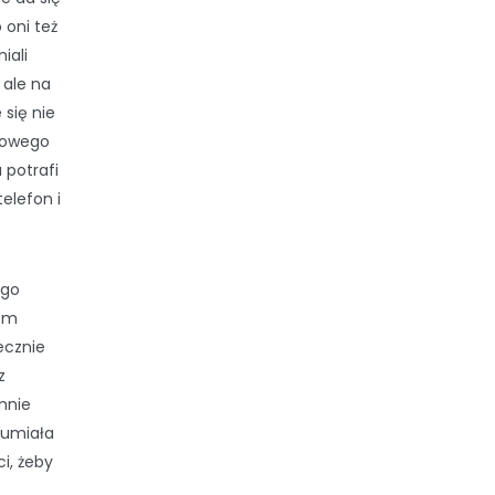
 oni też
iali
 ale na
 się nie
i owego
 potrafi
elefon i
ego
łem
ecznie
z
mnie
dumiała
ci, żeby