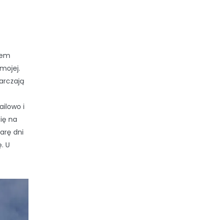
łem
mojej.
tarczają
ilowo i
ię na
arę dni
. U