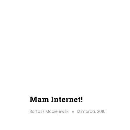
Mam Internet!
Bartosz Maciejewski
12 marca, 2010