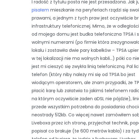
I radość z tytułu posta nie jest przesadzona. Jak j
pisałem
mieszkanie na peryferiach rządzi się swo
prawami, a jednym z tych praw jest oczywiście b
infrastruktury telefonicznej. Mimo, że w odległoś
od mojego domu jest budka telefoniczna TPSA i s
wolnymi numerami (po firmie która zrezygnowała
lokalu i zostawiła dwie pary kabelków – TPSA upiera
w tej lokalizacji nie ma wolnych kabli…) póki co n
jest mi cieszyć się zwykła linią telefoniczną. Pal li
telefon (który niby należy mi się od TPSA bo jest
wiodącym operatorem, ale znam przypadki, że TP
płacić karę lub załatwia to jakimś telefonem ra
na którym oczywiście żaden aDSL nie pójdzie), lini
przede wszystkim potrzebna do posiadania choci
neostrady 512kb. Co więcej nawet zamówiłem sob
Liveboxa przez ich stronę, przyjechał technik, popa
popisał co brakuje (te 600 metrów kabla) i za tyd