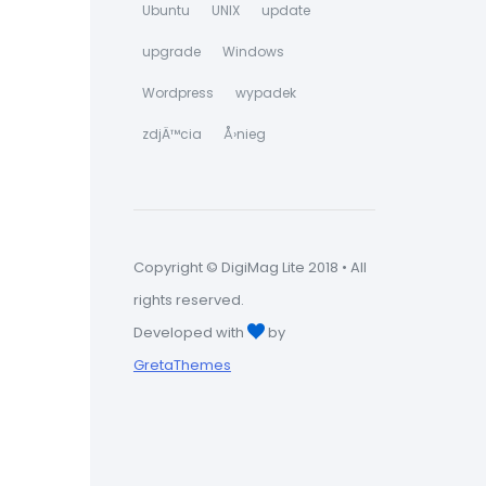
Ubuntu
UNIX
update
upgrade
Windows
Wordpress
wypadek
zdjÄ™cia
Å›nieg
Copyright © DigiMag Lite 2018 • All
rights reserved.
Developed with
by
GretaThemes