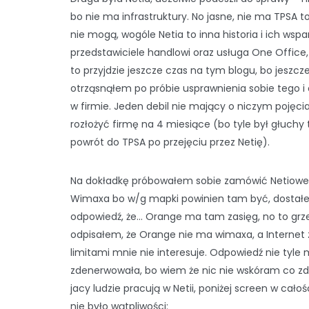
bo nie ma infrastruktury. No jasne, nie ma TPSA to
nie mogą, wogóle Netia to inna historia i ich wspan
przedstawiciele handlowi oraz usługa One Office,
to przyjdzie jeszcze czas na tym blogu, bo jeszcze
otrząsnąłem po próbie usprawnienia sobie tego 
w firmie. Jeden debil nie mający o niczym pojęcia
rozłożyć firmę na 4 miesiące (bo tyle był głuchy t
powrót do TPSA po przejęciu przez Netię).
Na dokładkę próbowałem sobie zamówić Netiow
Wimaxa bo w/g mapki powinien tam być, dosta
odpowiedź, że… Orange ma tam zasięg, no to grz
odpisałem, że Orange nie ma wimaxa, a Internet 
limitami mnie nie interesuje. Odpowiedź nie tyle 
zdenerwowała, bo wiem że nic nie wskóram co z
jacy ludzie pracują w Netii, poniżej screen w całoś
nie było wątpliwości: