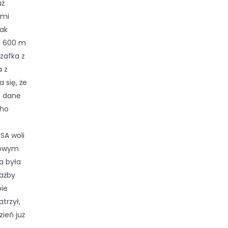
uż
imi
rak
ci 600 m
zafka z
 z
 się, że
ie dane
cho
SA woli
diowym
a była
ażby
ie
trzył,
zień już