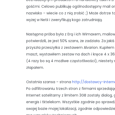
gośćmi. Celowo publikuję ogólnodostępny mail o
nazwisko – wiecie co z nią zrobić ;) Może dotrze t
wyżej w Netii i zweryfikują kogo zatrudniają.
Następna próba była z Erą i ich Wimaxem, mailo
potwierdzili, że jest 50% szans, że zadziała. Za jaki
przyszła przeszyłka z zestawem Alvarion. Kupiłe
maszt, wystawiłem zestaw na dach i kręce 4 x 36
(4 razy bo są 4 możliwe częstotliwości), niestety 
złapałem.
Ostatnia szansa – strona
http://dostawcy-interne
Po odfiltrowaniu trzech stron z firmami sprzeda
Internet satelitarny z limitem 3GB zostały dialog, 
energis i tktelekom. Wszystkie zgodnie po sprawd
swojej bazie mojej lokalizacji, zgodnie odpowiedziel