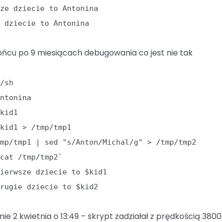
sze dziecie to Antonina
e dziecie to Antonina
ońcu po 9 miesiącach debugowania co jest nie tak
n/sh
Antonina
$kid1
$kid1 > /tmp/tmp1
tmp/tmp1 | sed "s/Anton/Michal/g" > /tmp/tmp2
`cat /tmp/tmp2`
Pierwsze dziecie to $kid1
Drugie dziecie to $kid2
nie 2 kwietnia o 13:49 – skrypt zadziałał z prędkością 3800