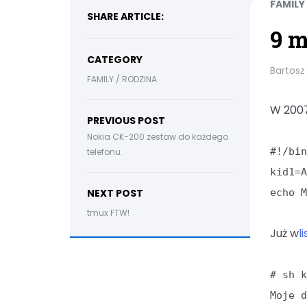
FAMILY
SHARE ARTICLE:
9 m
CATEGORY
Bartosz
FAMILY / RODZINA
W 2007
PREVIOUS POST
Nokia CK-200 zestaw do każdego
#!/bi
telefonu.
kid1=
NEXT POST
echo 
tmux FTW!
Już w
l
# sh 
Moje 