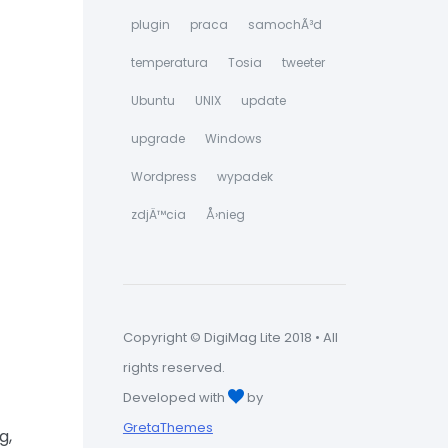
plugin
praca
samochÃ³d
temperatura
Tosia
tweeter
Ubuntu
UNIX
update
upgrade
Windows
Wordpress
wypadek
zdjÄ™cia
Å›nieg
Copyright © DigiMag Lite 2018 • All
rights reserved.
Developed with
by
GretaThemes
g,