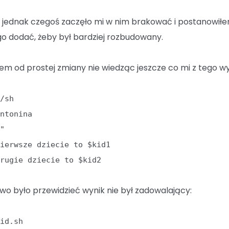
 jednak czegoś zaczęło mi w nim brakować i postanowił
go dodać, żeby był bardziej rozbudowany.
em od prostej zmiany nie wiedząc jeszcze co mi z tego wy
n/sh
Antonina
""
Pierwsze dziecie to $kid1
Drugie dziecie to $kid2
two było przewidzieć wynik nie był zadowalający:
kid.sh