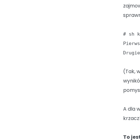
zajmow
sprawn
# sh 
Pierw
Drugi
(Tak, 
wynikó
pomysł
A dla 
krzacz
To jes