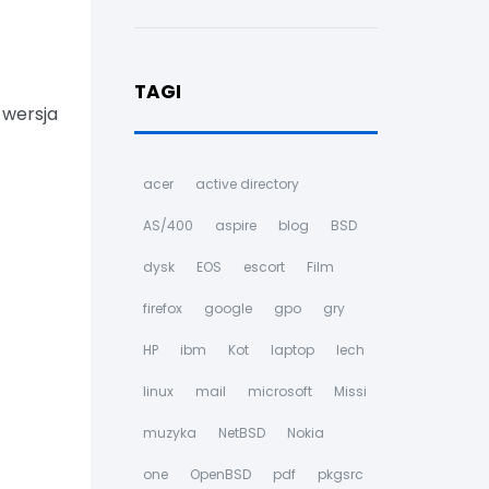
TAGI
 wersja
acer
active directory
AS/400
aspire
blog
BSD
dysk
EOS
escort
Film
firefox
google
gpo
gry
HP
ibm
Kot
laptop
lech
linux
mail
microsoft
Missi
muzyka
NetBSD
Nokia
one
OpenBSD
pdf
pkgsrc