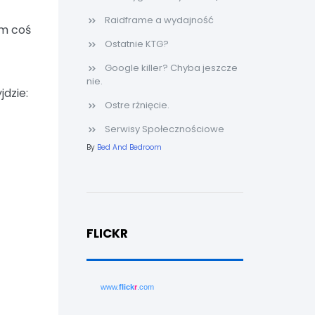
Raidframe a wydajność
em coś
Ostatnie KTG?
Google killer? Chyba jeszcze
nie.
jdzie:
Ostre rżnięcie.
Serwisy Społecznościowe
By
Bed And Bedroom
FLICKR
www.
flick
r
.com