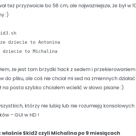
ał też przyzwoicie bo 58 cm, ale najważniejsze, że był w 
y :)
kid3.sh
sze dziecie to Antonina
e dziecie to Michalina
wiem, że jest tam brzydki hack z sedem i przekierowaniem
w do pliku, ale coś nie chciał mi sed na zmiennych działać
 na posta szybko chciałem wcielić w słowo pisane :)
wszystkich, którzy nie lubią lub nie rozumieją konsolowych
ków – GUI w HD !
t właśnie $kid2 czyli Michalina po 9 miesiącach