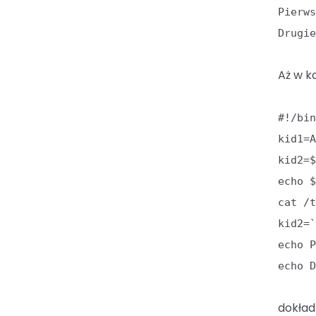
Pierw
Drugi
Aż w k
#!/bi
kid1=
kid2=
echo 
cat /
kid2=
echo 
echo 
dokład