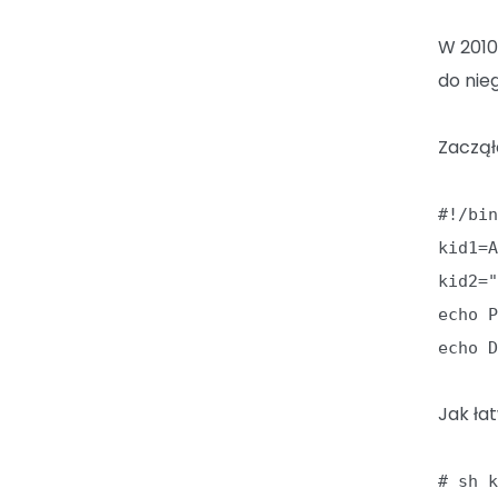
W 2010
do nie
Zaczął
#!/bi
kid1=
kid2=
echo 
echo 
Jak ła
# sh 