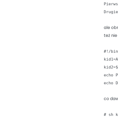
Pierw
Drugi
ale ob
też ni
#!/bi
kid1=
kid2=
echo 
echo 
co daw
# sh 