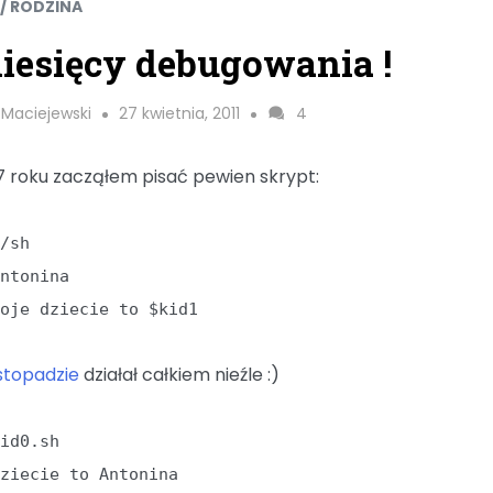
 / RODZINA
iesięcy debugowania !
 Maciejewski
27 kwietnia, 2011
4
 roku zacząłem pisać pewien skrypt:
n/sh
Antonina
Moje dziecie to $kid1
istopadzie
działał całkiem nieźle :)
kid0.sh
dziecie to Antonina