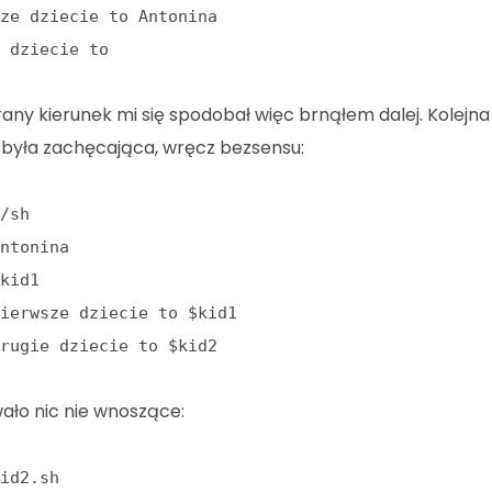
sze dziecie to Antonina
e dziecie to
rany kierunek mi się spodobał więc brnąłem dalej. Kolejna
e była zachęcająca, wręcz bezsensu:
n/sh
Antonina
$kid1
Pierwsze dziecie to $kid1
Drugie dziecie to $kid2
ało nic nie wnoszące:
kid2.sh