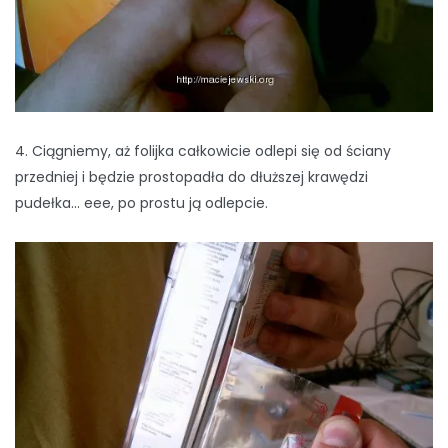
4. Ciągniemy, aż folijka całkowicie odlepi się od ściany
przedniej i będzie prostopadła do dłuższej krawędzi
pudełka… eee, po prostu ją odlepcie.