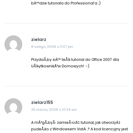
bÄ™dzie tutoriala do Professional’a ;)
zielarz
8 lutego, 2008 o 11:07 pm
PrzydaÅ‚by siÄ™ teÅ¼ tutorial do Office 2007 dla
UÅ¼ytkownikÃ³w Domowych! :-)
zielarz155
25 marca, 2008 o 10:34 am
A mÃ³gÅ‚byÅ› zamieÅ›ciÄ‡ tutorial, jak otworzyÄ‡
pudeÅ‚ko z Windowsem VistÄ…? A kod licencyjny jest