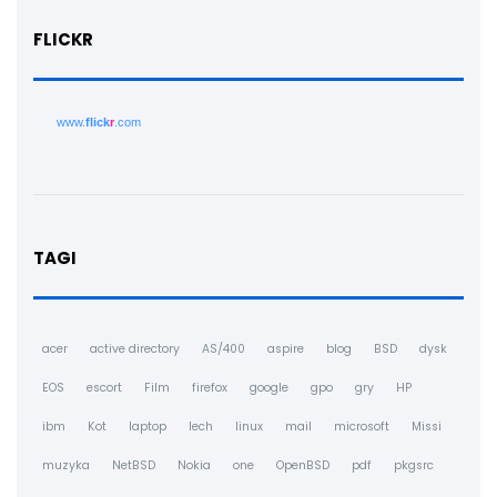
FLICKR
www.
flick
r
.com
TAGI
acer
active directory
AS/400
aspire
blog
BSD
dysk
EOS
escort
Film
firefox
google
gpo
gry
HP
ibm
Kot
laptop
lech
linux
mail
microsoft
Missi
muzyka
NetBSD
Nokia
one
OpenBSD
pdf
pkgsrc