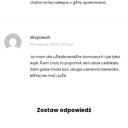
chyba na tej naklejce u gÃ³ry opakowania
Wojciech
18 sierpnia, 2008 o 5:19 pm
Ja mam dla uÅ¼ytkownikÃ³w domowych i jak tylko
wyjÄ…Å‚em z folii, to popchnÄ…lem obok certifikatu
(tam gdzie miala byc „druga czerwona tasiemka ,
ktÃ³rej nie ma) i juÅ¼.
Zostaw odpowiedź