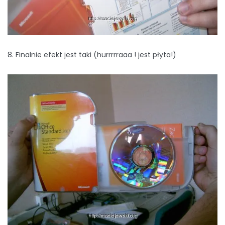
8. Finalnie efekt jest taki (hurrrrraaa ! jest płyta!)