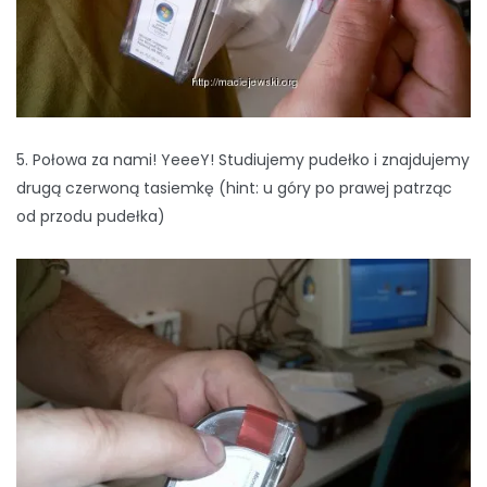
5. Połowa za nami! YeeeY! Studiujemy pudełko i znajdujemy
drugą czerwoną tasiemkę (hint: u góry po prawej patrząc
od przodu pudełka)