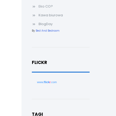
Eko CO?
Kawa biurowa
BlogDay
By
Bed And Bedroom
FLICKR
www.
flick
r
.com
TAGI