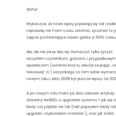
Aloha!
Wybaczcie, że nowe wpisy pojawiają się tak rzadko
naprawdę nie mam czasu ostatnio, ojcostwo to 
zajęcie pochłaniające nawet geeka w 100% czasu
Ale, ale nie piszę aby się tłumaczyć tylko życzyć
wszystkim czytelnikom, gościom, i przypadkowy
wpadaczom (ostatnio ktoś tu wleciał szukając „rż
teściowej” :D ) wszystkiego co tam sobie wymarz
nowym roku i żeby 2008 był jeszcze lepszy niż 200
A po nowym roku mam już dwa ciekawe artykuły 
dziedziny NetBSD, o upgradzie systemu + jak się 
kiedy coś pójdzie nie tak (tak! popsułem kiedy ro
upgrade i szykowałem materiał ;), oraz jak zrobić 