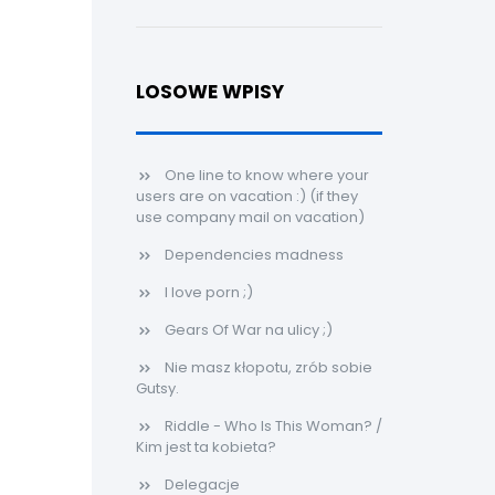
LOSOWE WPISY
One line to know where your
users are on vacation :) (if they
use company mail on vacation)
Dependencies madness
I love porn ;)
Gears Of War na ulicy ;)
Nie masz kłopotu, zrób sobie
Gutsy.
Riddle - Who Is This Woman? /
Kim jest ta kobieta?
Delegacje