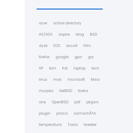
acer
active directory
AS/400
aspire
blog
BSD
dysk
EOS
escort
Film
firefox
google
gpo
gry
HP
ibm
Kot
laptop
lech
linux
mail
microsoft
Missi
muzyka
NetBSD
Nokia
one
OpenBSD
pdf
pkgsrc
plugin
praca
samochÃ³d
temperatura
Tosia
tweeter