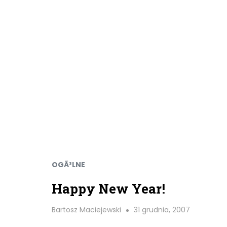
OGÃ³LNE
Happy New Year!
Bartosz Maciejewski
31 grudnia, 2007