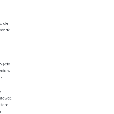
, ale
jednak
.
m
nięcie
ycie w
7!
z
ratować
biłem
z