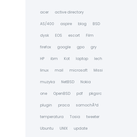
acer
active directory
AS/400
aspire
blog
BSD
dysk
EOS
escort
Film
firefox
google
gpo
gry
HP
ibm
Kot
laptop
lech
linux
mail
microsoft
Missi
muzyka
NetBSD
Nokia
one
OpenBSD
pdf
pkgsrc
plugin
praca
samochÃ³d
temperatura
Tosia
tweeter
Ubuntu
UNIX
update