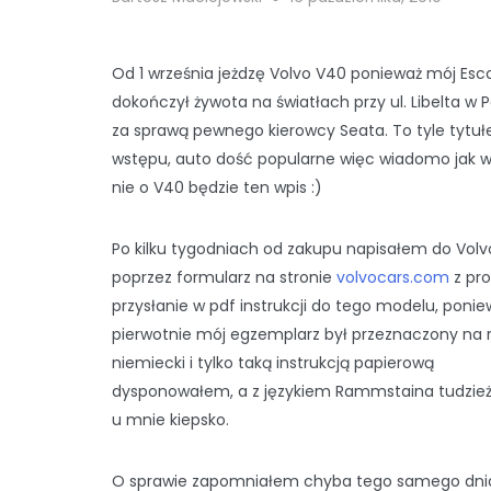
Od 1 września jeżdzę Volvo V40 ponieważ mój Esc
dokończył żywota na światłach przy ul. Libelta w 
za sprawą pewnego kierowcy Seata. To tyle tytu
wstępu, auto dość popularne więc wiadomo jak w
nie o V40 będzie ten wpis :)
Po kilku tygodniach od zakupu napisałem do Volv
poprzez formularz na stronie
volvocars.com
z pro
przysłanie w pdf instrukcji do tego modelu, ponie
pierwotnie mój egzemplarz był przeznaczony na 
niemiecki i tylko taką instrukcją papierową
dysponowałem, a z językiem Rammstaina tudzie
u mnie kiepsko.
O sprawie zapomniałem chyba tego samego dni