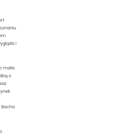
ort
Poznaniu
łem
ygląda i
o maila
śbą o
waż
rynek
ż Bacha
a.