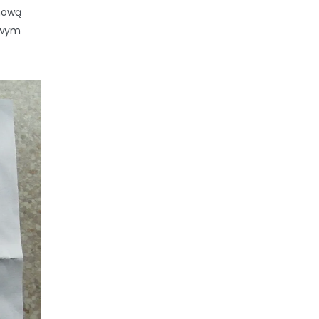
rmową
owym