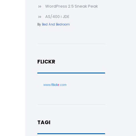
WordPress 2.5 Sneak Peak
AS/400 i JDE
By
Bed And Bedroom
FLICKR
www.
flick
r
.com
TAGI