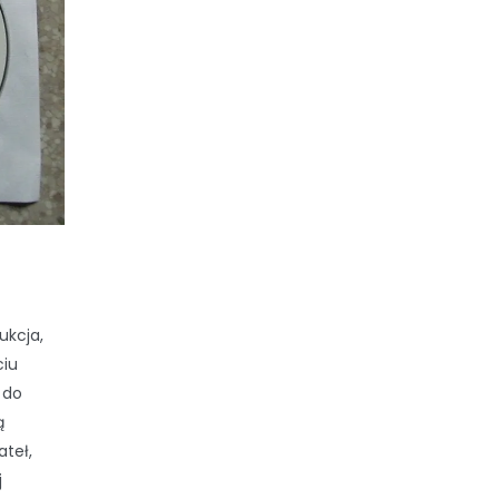
ukcja,
ciu
 do
ą
ateł,
j