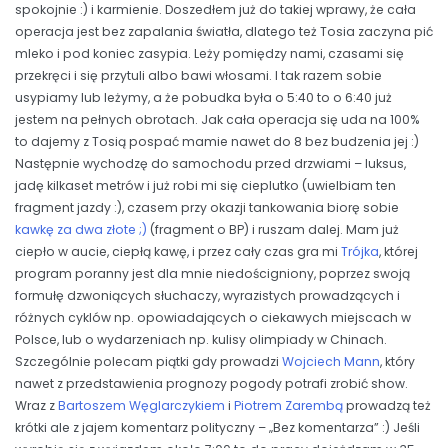
spokojnie :) i karmienie. Doszedłem już do takiej wprawy, że cała
operacja jest bez zapalania światła, dlatego też Tosia zaczyna pić
mleko i pod koniec zasypia. Leży pomiędzy nami, czasami się
przekręci i się przytuli albo bawi włosami. I tak razem sobie
usypiamy lub leżymy, a że pobudka była o 5:40 to o 6:40 już
jestem na pełnych obrotach. Jak cała operacja się uda na 100%
to dajemy z Tosią pospać mamie nawet do 8 bez budzenia jej :)
Następnie wychodzę do samochodu przed drzwiami – luksus,
jadę kilkaset metrów i już robi mi się cieplutko (uwielbiam ten
fragment jazdy :), czasem przy okazji tankowania biorę sobie
kawkę za dwa złote ;)
(fragment o BP) i ruszam dalej. Mam już
ciepło w aucie, ciepłą kawę, i przez cały czas gra mi
Trójka
, której
program poranny jest dla mnie niedościgniony, poprzez swoją
formułę dzwoniących słuchaczy, wyrazistych prowadzących i
różnych cyklów np. opowiadających o ciekawych miejscach w
Polsce, lub o wydarzeniach np. kulisy olimpiady w Chinach.
Szczególnie polecam piątki gdy prowadzi
Wojciech Mann
, który
nawet z przedstawienia prognozy pogody potrafi zrobić show.
Wraz z
Bartoszem Węglarczykiem
i
Piotrem Zarembą
prowadzą też
krótki ale z jajem komentarz polityczny – „Bez komentarza” :) Jeśli