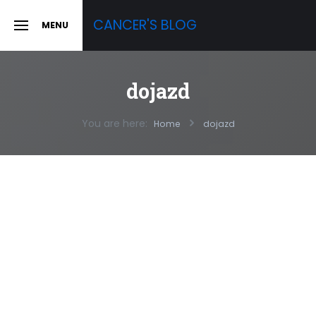
Skip
CANCER'S BLOG
MENU
to
SLIDE
OUT
content
SIDEBAR
dojazd
You are here:
Home
dojazd