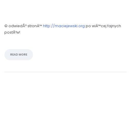
© odwiedÅº stronÄ™
http://maciejewski.org
po wiÄ™cej fajnych
postÃ³w!
READ MORE