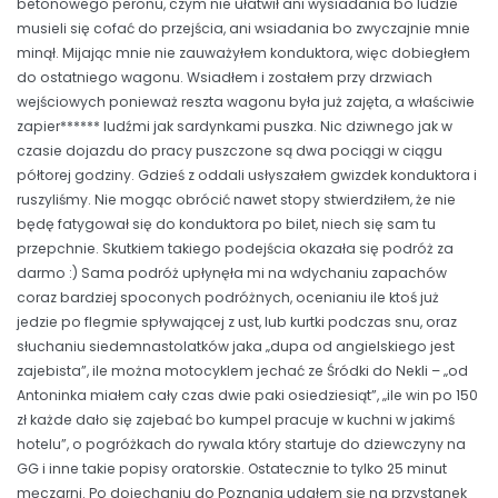
betonowego peronu, czym nie ułatwił ani wysiadania bo ludzie
musieli się cofać do przejścia, ani wsiadania bo zwyczajnie mnie
minął. Mijając mnie nie zauważyłem konduktora, więc dobiegłem
do ostatniego wagonu. Wsiadłem i zostałem przy drzwiach
wejściowych ponieważ reszta wagonu była już zajęta, a właściwie
zapier****** ludźmi jak sardynkami puszka. Nic dziwnego jak w
czasie dojazdu do pracy puszczone są dwa pociągi w ciągu
półtorej godziny. Gdzieś z oddali usłyszałem gwizdek konduktora i
ruszyliśmy. Nie mogąc obrócić nawet stopy stwierdziłem, że nie
będę fatygował się do konduktora po bilet, niech się sam tu
przepchnie. Skutkiem takiego podejścia okazała się podróż za
darmo :) Sama podróż upłynęła mi na wdychaniu zapachów
coraz bardziej spoconych podróżnych, ocenianiu ile ktoś już
jedzie po flegmie spływającej z ust, lub kurtki podczas snu, oraz
słuchaniu siedemnastolatków jaka „dupa od angielskiego jest
zajebista”, ile można motocyklem jechać ze Śródki do Nekli – „od
Antoninka miałem cały czas dwie paki osiedziesiąt”, „ile win po 150
zł każde dało się zajebać bo kumpel pracuje w kuchni w jakimś
hotelu”, o pogróżkach do rywala który startuje do dziewczyny na
GG i inne takie popisy oratorskie. Ostatecznie to tylko 25 minut
męczarni. Po dojechaniu do Poznania udałem się na przystanek