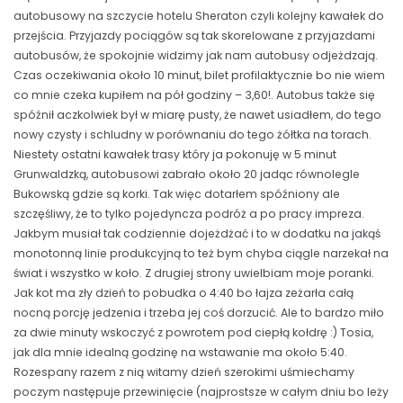
autobusowy na szczycie hotelu Sheraton czyli kolejny kawałek do
przejścia. Przyjazdy pociągów są tak skorelowane z przyjazdami
autobusów, że spokojnie widzimy jak nam autobusy odjeżdzają.
Czas oczekiwania około 10 minut, bilet profilaktycznie bo nie wiem
co mnie czeka kupiłem na pół godziny – 3,60!. Autobus także się
spóźnił aczkolwiek był w miarę pusty, że nawet usiadłem, do tego
nowy czysty i schludny w porównaniu do tego żółtka na torach.
Niestety ostatni kawałek trasy który ja pokonuję w 5 minut
Grunwaldzką, autobusowi zabrało około 20 jadąc równolegle
Bukowską gdzie są korki. Tak więc dotarłem spóźniony ale
szczęśliwy, że to tylko pojedyncza podróż a po pracy impreza.
Jakbym musiał tak codziennie dojeżdżać i to w dodatku na jakąś
monotonną linie produkcyjną to też bym chyba ciągle narzekał na
świat i wszystko w koło. Z drugiej strony uwielbiam moje poranki.
Jak kot ma zły dzień to pobudka o 4:40 bo łajza zeżarła całą
nocną porcję jedzenia i trzeba jej coś dorzucić. Ale to bardzo miło
za dwie minuty wskoczyć z powrotem pod ciepłą kołdrę :) Tosia,
jak dla mnie idealną godzinę na wstawanie ma około 5:40.
Rozespany razem z nią witamy dzień szerokimi uśmiechamy
poczym następuje przewinięcie (najprostsze w całym dniu bo leży