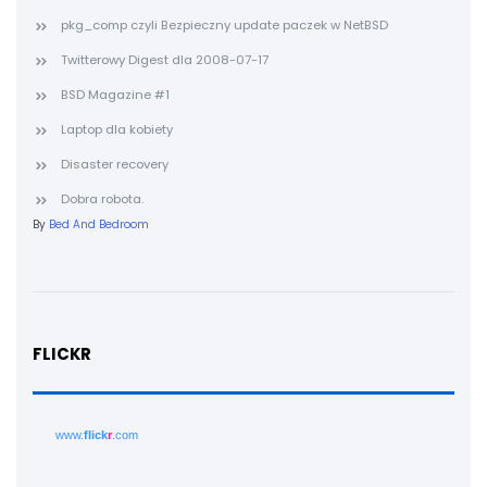
pkg_comp czyli Bezpieczny update paczek w NetBSD
Twitterowy Digest dla 2008-07-17
BSD Magazine #1
Laptop dla kobiety
Disaster recovery
Dobra robota.
By
Bed And Bedroom
FLICKR
www.
flick
r
.com