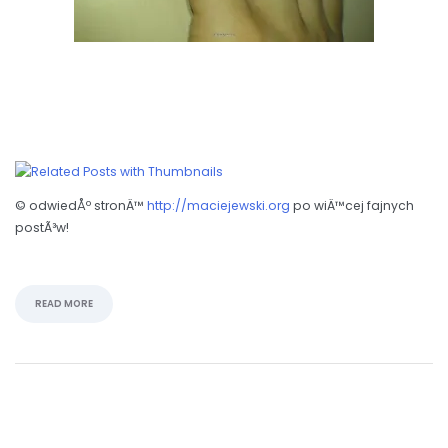
© odwiedÅº stronÄ™
http://maciejewski.org
po wiÄ™cej fajnych
postÃ³w!
READ MORE