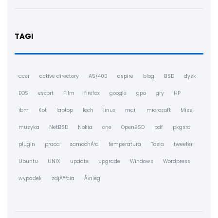
TAGI
acer
active directory
AS/400
aspire
blog
BSD
dysk
EOS
escort
Film
firefox
google
gpo
gry
HP
ibm
Kot
laptop
lech
linux
mail
microsoft
Missi
muzyka
NetBSD
Nokia
one
OpenBSD
pdf
pkgsrc
plugin
praca
samochÃ³d
temperatura
Tosia
tweeter
Ubuntu
UNIX
update
upgrade
Windows
Wordpress
wypadek
zdjÄ™cia
Å›nieg