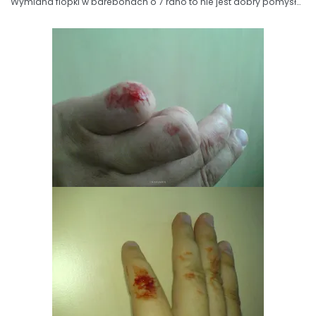
Wymiana flopki w barebonach o 7 rano to nie jest dobry pomysł…