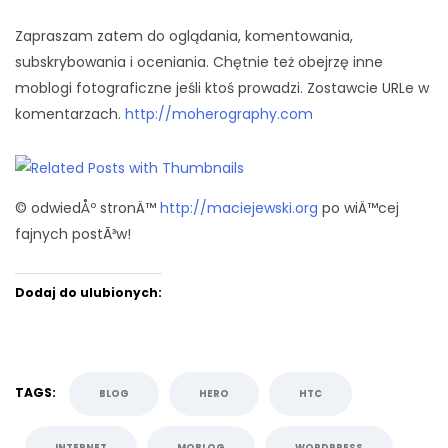
Zapraszam zatem do oglądania, komentowania,
subskrybowania i oceniania. Chętnie też obejrzę inne
moblogi fotograficzne jeśli ktoś prowadzi. Zostawcie URLe w
komentarzach.
http://moherography.com
© odwiedÅº stronÄ™
http://maciejewski.org
po wiÄ™cej
fajnych postÃ³w!
Dodaj do ulubionych:
TAGS:
BLOG
HERO
HTC
INTERNET
MOBLOG
WORDPRESS