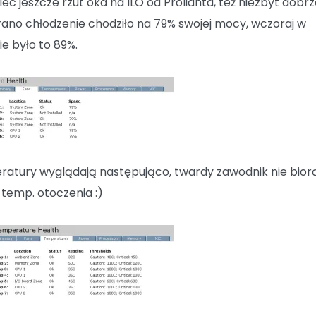
ec jeszcze rzut oka na ILO od Prolianta, też niezbyt dobrz
j rano chłodzenie chodziło na 79% swojej mocy, wczoraj w
ie było to 89%.
atury wyglądają następująco, twardy zawodnik nie bior
temp. otoczenia :)