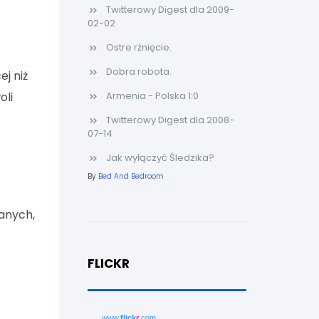
Twitterowy Digest dla 2009-
02-02
Ostre rżnięcie.
Dobra robota.
ej niż
oli
Armenia - Polska 1:0
Twitterowy Digest dla 2008-
07-14
Jak wyłączyć Śledzika?
By
Bed And Bedroom
anych,
FLICKR
www.
flick
r
.com