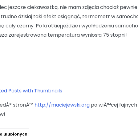
iec jeszcze ciekawostka, nie mam zdjęcia chociaż pewnie
 trudno dzisiaj taki efekt osiągnąć, termometr w samoch
się cały czarny. Po krótkiej jeździe i wychłodzeniu samoch
sza zarejestrowana temperatura wyniosła 75 stopni!
iedÅº stronÄ™
http://maciejewski.org
po wiÄ™cej fajnych
w!
o ulubionych: