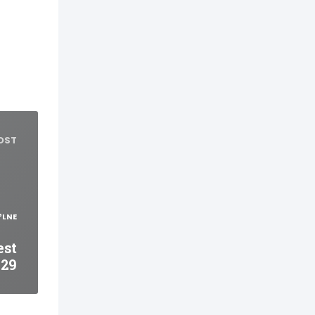
OST
³LNE
est
-29