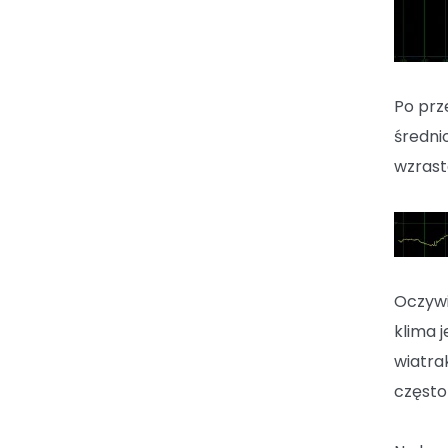
Po prze
średnio
wzrast
Oczywi
klima 
wiatra
często