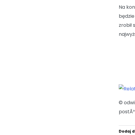
Na kon
będzie
zrobił 
najwyż
© odw
postÃ³
Dodaj d