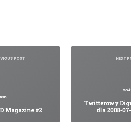
igacja
su
EVIOUS POST
NEXT P
OGÃ
BSD
Twitterowy Dig
D Magazine #2
dla 2008-07