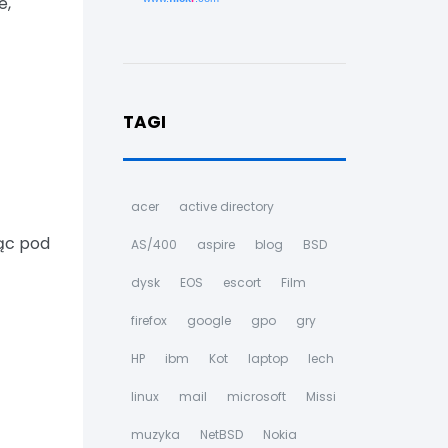
e,
TAGI
acer
active directory
ąc pod
AS/400
aspire
blog
BSD
dysk
EOS
escort
Film
firefox
google
gpo
gry
HP
ibm
Kot
laptop
lech
linux
mail
microsoft
Missi
muzyka
NetBSD
Nokia