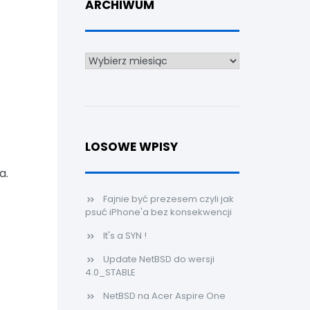
ARCHIWUM
Archiwum
LOSOWE WPISY
a.
Fajnie być prezesem czyli jak
psuć iPhone'a bez konsekwencji
It's a SYN !
Update NetBSD do wersji
4.0_STABLE
NetBSD na Acer Aspire One