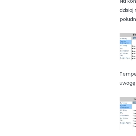
Na koni
dzisia
połudn
Temper
uwagę 