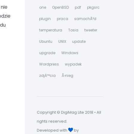
 nie
one
OpenBSD
pdf
pkgsrc
odzie
plugin
praca
samochÃ³d
odu
temperatura
Tosia
tweeter
Ubuntu
UNIX
update
upgrade
Windows
Wordpress
wypadek
zdjÄ™cia
Å›nieg
Copyright © DigiMag Lite 2018 • All
rights reserved.
Developed with
by