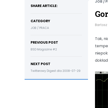
JOB / 
SHARE ARTICLE:
Gor
CATEGORY
Bartosz
JOB / PRACA
Tak, n
PREVIOUS POST
temper
BSD Magazine #2
niepok
dokład
NEXT POST
Twitterowy Digest dla 2008-07-29