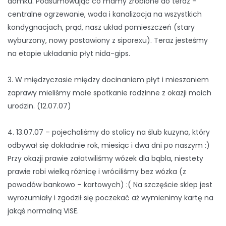
domku. Podsumowując co mamy zrobione do teraz –
centralne ogrzewanie, woda i kanalizacja na wszystkich
kondygnacjach, prąd, nasz układ pomieszczeń (stary
wyburzony, nowy postawiony z siporexu). Teraz jesteśmy
na etapie układania płyt nida-gips.
3. W międzyczasie między docinaniem płyt i mieszaniem
zaprawy mieliśmy małe spotkanie rodzinne z okazji moich
urodzin. (12.07.07)
4. 13.07.07 – pojechaliśmy do stolicy na ślub kuzyna, który
odbywał się dokładnie rok, miesiąc i dwa dni po naszym :)
Przy okazji prawie załatwiliśmy wózek dla bąbla, niestety
prawie robi wielką różnicę i wróciliśmy bez wózka (z
powodów bankowo – kartowych) :( Na szczęście sklep jest
wyrozumiały i zgodził się poczekać aż wymienimy kartę na
jakąś normalną VISE.