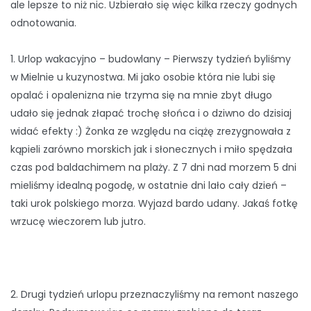
ale lepsze to niż nic. Uzbierało się więc kilka rzeczy godnych
odnotowania.
1. Urlop wakacyjno – budowlany – Pierwszy tydzień byliśmy
w Mielnie u kuzynostwa. Mi jako osobie która nie lubi się
opalać i opalenizna nie trzyma się na mnie zbyt długo
udało się jednak złapać trochę słońca i o dziwno do dzisiaj
widać efekty :) Żonka ze względu na ciążę zrezygnowała z
kąpieli zarówno morskich jak i słonecznych i miło spędzała
czas pod baldachimem na plaży. Z 7 dni nad morzem 5 dni
mieliśmy idealną pogodę, w ostatnie dni lało cały dzień –
taki urok polskiego morza. Wyjazd bardo udany. Jakaś fotkę
wrzucę wieczorem lub jutro.
2. Drugi tydzień urlopu przeznaczyliśmy na remont naszego