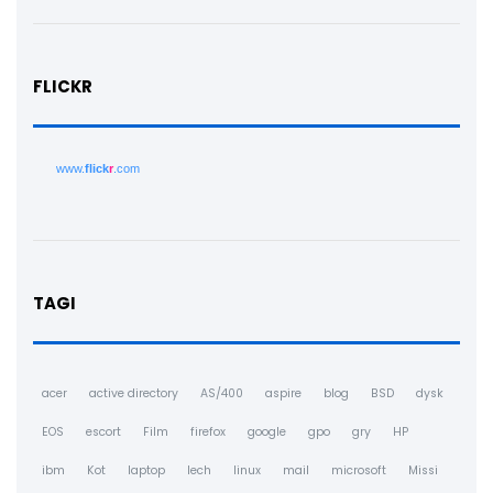
FLICKR
www.
flick
r
.com
TAGI
acer
active directory
AS/400
aspire
blog
BSD
dysk
EOS
escort
Film
firefox
google
gpo
gry
HP
ibm
Kot
laptop
lech
linux
mail
microsoft
Missi