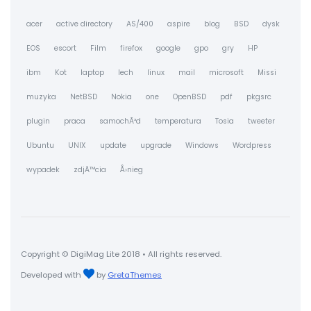
acer
active directory
AS/400
aspire
blog
BSD
dysk
EOS
escort
Film
firefox
google
gpo
gry
HP
ibm
Kot
laptop
lech
linux
mail
microsoft
Missi
muzyka
NetBSD
Nokia
one
OpenBSD
pdf
pkgsrc
plugin
praca
samochÃ³d
temperatura
Tosia
tweeter
Ubuntu
UNIX
update
upgrade
Windows
Wordpress
wypadek
zdjÄ™cia
Å›nieg
Copyright © DigiMag Lite 2018 • All rights reserved.
Developed with
by
GretaThemes