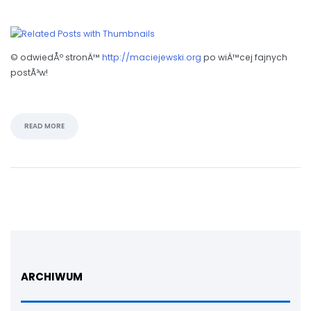
© odwiedÅº stronÄ™
http://maciejewski.org
po wiÄ™cej fajnych
postÃ³w!
READ MORE
ARCHIWUM