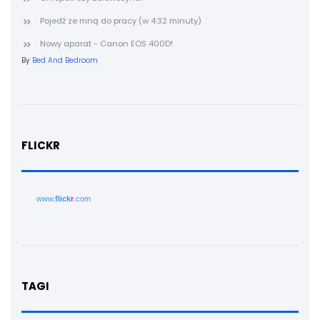
Pojedź ze mną do pracy (w 4:32 minuty)
Nowy aparat - Canon EOS 400D!
By
Bed And Bedroom
FLICKR
www.
flick
r
.com
TAGI