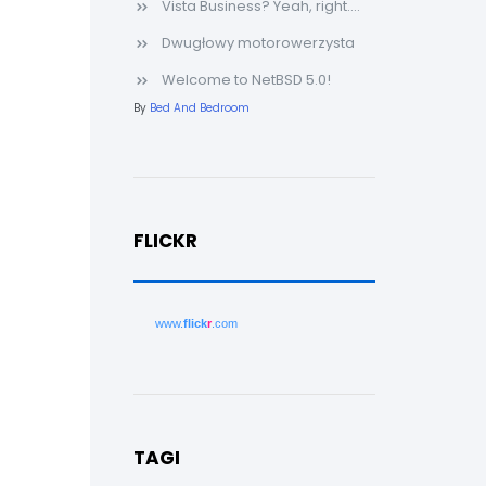
Vista Business? Yeah, right....
Dwugłowy motorowerzysta
Welcome to NetBSD 5.0!
By
Bed And Bedroom
FLICKR
www.
flick
r
.com
TAGI