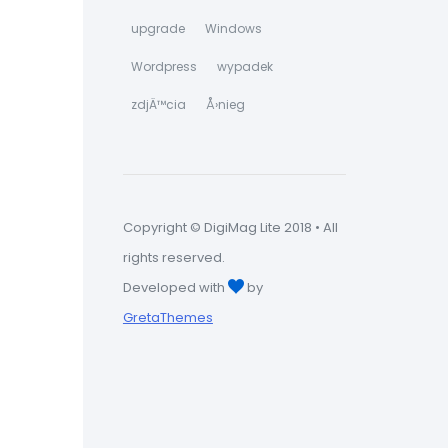
upgrade
Windows
Wordpress
wypadek
zdjÄ™cia
Å›nieg
Copyright © DigiMag Lite 2018 • All
rights reserved.
Developed with
by
GretaThemes