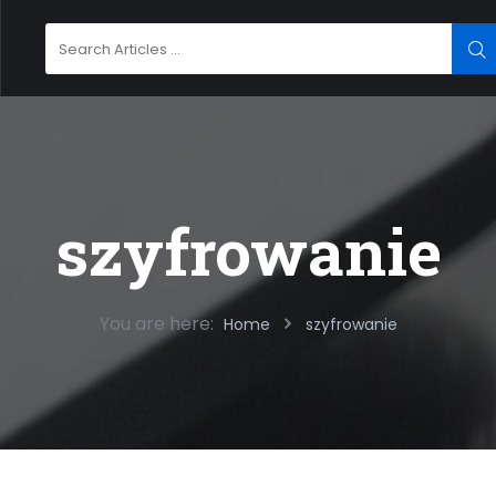
Search
SE
for:
szyfrowanie
You are here:
Home
szyfrowanie