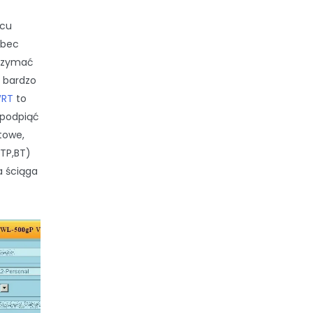
cu
obec
trzymać
 bardzo
RT
to
 podpiąć
towe,
TP,BT)
a ściąga