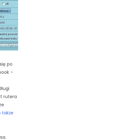
się po
tbook –
długi
t rutera
ze
także
sa.