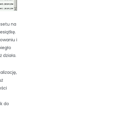
psetu na
esiątkę.
lowaniu i
biegło
 działa.
lizację,
uż
ości
nk do