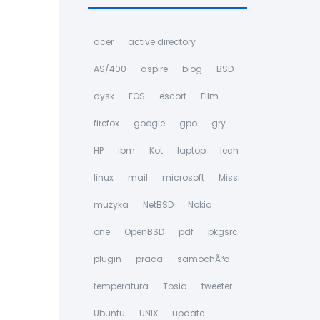
acer
active directory
AS/400
aspire
blog
BSD
dysk
EOS
escort
Film
firefox
google
gpo
gry
HP
ibm
Kot
laptop
lech
linux
mail
microsoft
Missi
muzyka
NetBSD
Nokia
one
OpenBSD
pdf
pkgsrc
plugin
praca
samochÃ³d
temperatura
Tosia
tweeter
Ubuntu
UNIX
update