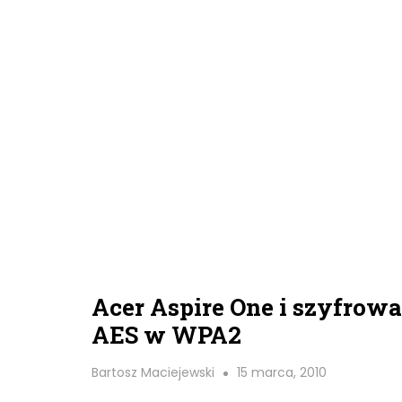
Acer Aspire One i szyfrow
AES w WPA2
Bartosz Maciejewski
15 marca, 2010