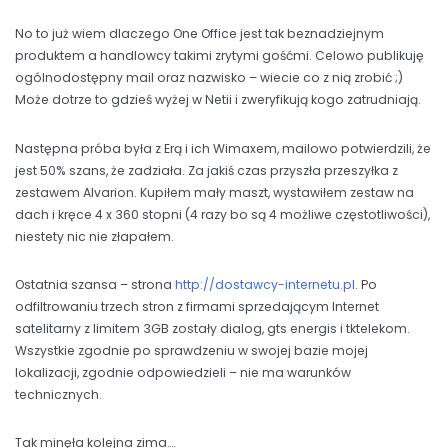
No to już wiem dlaczego One Office jest tak beznadziejnym
produktem a handlowcy takimi zrytymi gośćmi. Celowo publikuję
ogólnodostępny mail oraz nazwisko – wiecie co z nią zrobić ;)
Może dotrze to gdzieś wyżej w Netii i zweryfikują kogo zatrudniają.
Następna próba była z Erą i ich Wimaxem, mailowo potwierdzili, że
jest 50% szans, że zadziała. Za jakiś czas przyszła przeszyłka z
zestawem Alvarion. Kupiłem mały maszt, wystawiłem zestaw na
dach i kręce 4 x 360 stopni (4 razy bo są 4 możliwe częstotliwości),
niestety nic nie złapałem.
Ostatnia szansa – strona
http://dostawcy-internetu.pl
. Po
odfiltrowaniu trzech stron z firmami sprzedającym Internet
satelitarny z limitem 3GB zostały dialog, gts energis i tktelekom.
Wszystkie zgodnie po sprawdzeniu w swojej bazie mojej
lokalizacji, zgodnie odpowiedzieli – nie ma warunków
technicznych.
Tak minęła kolejna zima….