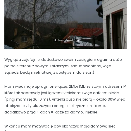
Wygląda zajefajnie, dodatkowo swoim zasięgiem ogarnia duże
połacie terenu z nowymi i starszymi zabudowaniami, więc
sąsiedzi będą mieli łatwiej z dostępem do sieci :)
Mam więc moje upragnione łącze. 2Mb/1Mb ze stałym adresem IP,
które tak naprawdę jest łączem tktelekomu więc całkiem nieźle
(pingi mam rzędu 10 ms). Antenki dużo nie biorą – około 30W więc
obciążenie z tytułu zużycia energii elektrycznej znikome,
dodatkowo prąd + dach = łącze za darmo. Pięknie.
W końcu mam motywację aby skończyć moją domową sieć