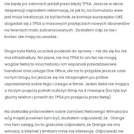
nie będę po salonach jeździł przez błędy TPSA. Jeszcze w akcie
desperacji napisałem reklamację, że jak to, na formularzu www
jest moja lokalizacja, że był technik, że komisja europejska i UKE
dogadali się z TPSA o masowych przyłączach nowych abonentów
na terenach mało zurbanizowanych… Dostałem odp że nie i
koniec ale mają na uwadze…
Druga była Netia, uczciwie podeszli do sprawy – nie da się bo nie
ma infrastruktury. No jasne, nie ma TPSA to oni też nie mogą,
wogóle Netia to inna historia i ich wspaniali przedstawiciele
handlowi oraz usługa One Office, ale na to przyjdzie jeszcze czas
na tym blogu, bo jeszcze się nie otrząsnąłem po próbie
usprawnienia sobie tego i owego w firmie. Jeden debil nie mający
o niczym pojęcia potrafi rozłożyć firmę na 4 miesiące (bo tyle był
głuchy telefon i powrót do TPSA po przejęciu przez Netię).
Na dokładkę próbowałem sobie zamówić Netiowego Wimaxa bo
w/g mapki powinien tam być, dostałem odpowiedź, że… Orange
ma tam zasięg, no to grzecznie odpisałem, że Orange nie ma
wimaxa, a Internet z limitami mnie nie interesuje. Odpowiedź nie