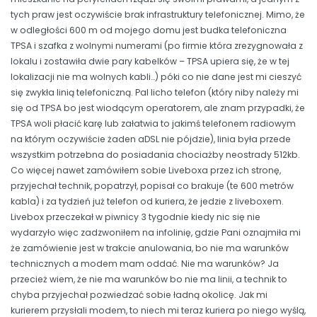
tych praw jest oczywiście brak infrastruktury telefonicznej. Mimo, że
w odległości 600 m od mojego domu jest budka telefoniczna
TPSA i szafka z wolnymi numerami (po firmie która zrezygnowała z
lokalu i zostawiła dwie pary kabelków – TPSA upiera się, że w tej
lokalizacji nie ma wolnych kabli…) póki co nie dane jest mi cieszyć
się zwykła linią telefoniczną. Pal licho telefon (który niby należy mi
się od TPSA bo jest wiodącym operatorem, ale znam przypadki, że
TPSA woli płacić karę lub załatwia to jakimś telefonem radiowym
na którym oczywiście żaden aDSL nie pójdzie), linia była przede
wszystkim potrzebna do posiadania chociażby neostrady 512kb.
Co więcej nawet zamówiłem sobie Liveboxa przez ich stronę,
przyjechał technik, popatrzył, popisał co brakuje (te 600 metrów
kabla) i za tydzień już telefon od kuriera, że jedzie z liveboxem.
Livebox przeczekał w piwnicy 3 tygodnie kiedy nic się nie
wydarzyło więc zadzwoniłem na infolinię, gdzie Pani oznajmiła mi
że zamówienie jest w trakcie anulowania, bo nie ma warunków
technicznych a modem mam oddać. Nie ma warunków? Ja
przecież wiem, że nie ma warunków bo nie ma linii, a technik to
chyba przyjechał pozwiedzać sobie ładną okolicę. Jak mi
kurierem przysłali modem, to niech mi teraz kuriera po niego wyślą,