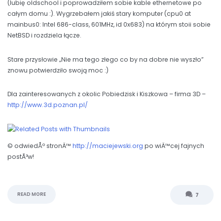
(lubię oldschool i poprowadziłem sobie kable ethernetowe po
całym domu :). Wygrzebałem jakiś stary komputer (cpu0 at
mainbus0: Intel 686-class, 601MHz, id 0x683) na którym stoii sobie
NetBSD i rozdziela łącze.
Stare przysłowie „Nie ma tego złego co by na dobre nie wyszło”
znowu potwierdziło swoją moc :)
Dla zainteresowanych z okolic Pobiedzisk i Kiszkowa – firma 3D –
http://www.3d.poznan.pl/
© odwiedÅº stronÄ™
http://maciejewski.org
po wiÄ™cej fajnych
postÃ³w!
READ MORE
7