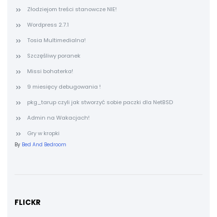
Złodziejom treści stanowcze NIE!
Wordpress 2.7.1
Tosia Multimedialna!
Szczęśliwy poranek
Missi bohaterka!
9 miesięcy debugowania !
pkg_tarup czyli jak stworzyć sobie paczki dla NetBSD
Admin na Wakacjach!
Gry w kropki
By
Bed And Bedroom
FLICKR