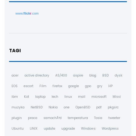
www.
flick
r
.com
TAGI
acer
active directory
AS/400
aspire
blog
BSD
dysk
EOS
escort
Film
firefox
google
gpo
gry
HP
ibm
Kot
laptop
lech
linux
mail
microsoft
Missi
muzyka
NetBSD
Nokia
one
OpenBSD
pdf
pkgsrc
plugin
praca
samochÃ³d
temperatura
Tosia
tweeter
Ubuntu
UNIX
update
upgrade
Windows
Wordpress