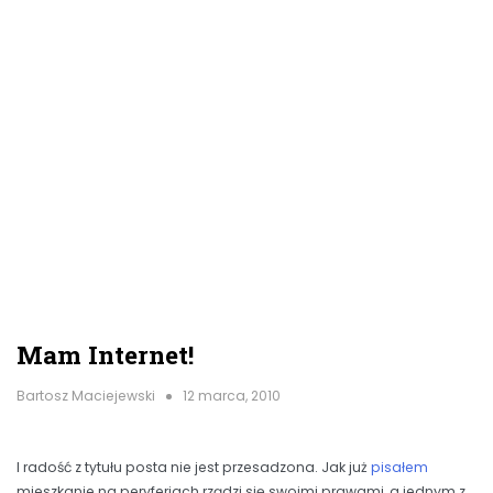
Mam Internet!
Bartosz Maciejewski
12 marca, 2010
I radość z tytułu posta nie jest przesadzona. Jak już
pisałem
mieszkanie na peryferiach rządzi się swoimi prawami, a jednym z