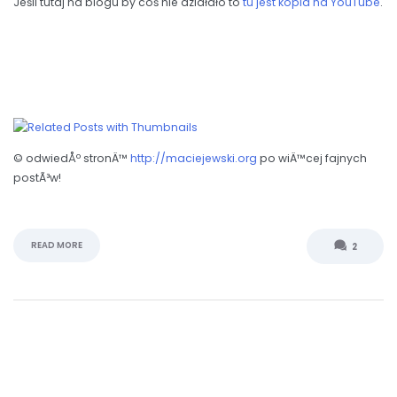
Jeśli tutaj na blogu by coś nie działało to
tu jest kopia na YouTube
.
© odwiedÅº stronÄ™
http://maciejewski.org
po wiÄ™cej fajnych
postÃ³w!
READ MORE
2