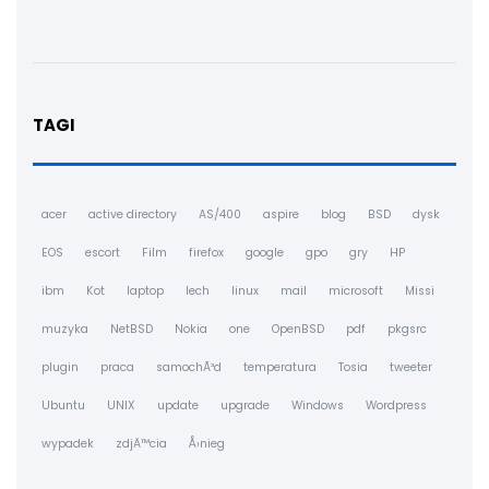
TAGI
acer
active directory
AS/400
aspire
blog
BSD
dysk
EOS
escort
Film
firefox
google
gpo
gry
HP
ibm
Kot
laptop
lech
linux
mail
microsoft
Missi
muzyka
NetBSD
Nokia
one
OpenBSD
pdf
pkgsrc
plugin
praca
samochÃ³d
temperatura
Tosia
tweeter
Ubuntu
UNIX
update
upgrade
Windows
Wordpress
wypadek
zdjÄ™cia
Å›nieg