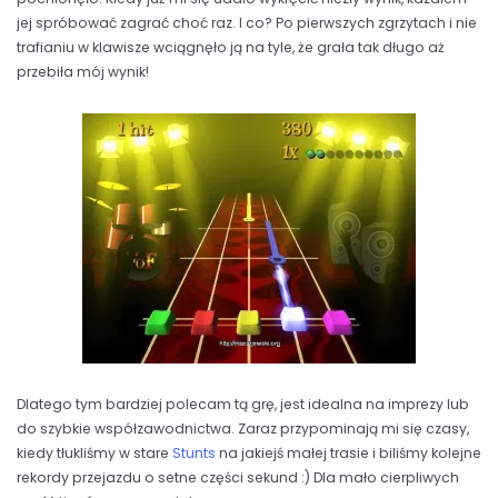
jej spróbować zagrać choć raz. I co? Po pierwszych zgrzytach i nie
trafianiu w klawisze wciągnęło ją na tyle, że grała tak długo aż
przebiła mój wynik!
Dlatego tym bardziej polecam tą grę, jest idealna na imprezy lub
do szybkie współzawodnictwa. Zaraz przypominają mi się czasy,
kiedy tłukliśmy w stare
Stunts
na jakiejś małej trasie i biliśmy kolejne
rekordy przejazdu o setne części sekund :) Dla mało cierpliwych