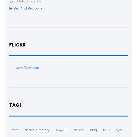
Ostatni dzień.
By
Bed And Bedroom
FLICKR
www.
flick
r
.com
TAGI
acer
active directory
AS/400
aspire
blog
BSD
dysk