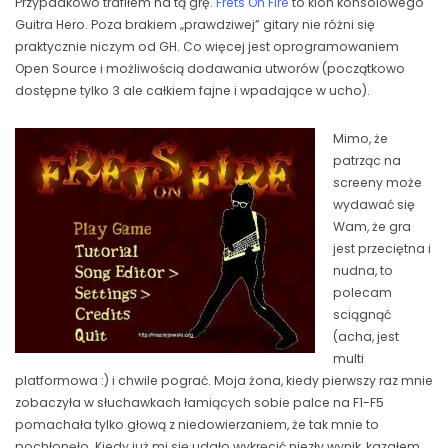
Przypadkowo trafiłem na tą grę.
Frets On Fire
to klon konsolowego
Guitra Hero. Poza brakiem „prawdziwej” gitary nie różni się
praktycznie niczym od GH. Co więcej jest oprogramowaniem
Open Source i możliwością dodawania utworów (początkowo
dostępne tylko 3 ale całkiem fajne i wpadające w ucho).
Mimo, że
patrząc na
screeny może
wydawać się
Wam, że gra
jest przeciętna i
nudna, to
polecam
sciągnąć
(acha, jest
multi
platformowa :) i chwile pograć. Moja żona, kiedy pierwszy raz mnie
zobaczyła w słuchawkach łamiących sobie palce na F1-F5
pomachała tylko głową z niedowierzaniem, że tak mnie to
pochłonęło. Kiedy już mi się udało wykręcić niezły wynik, kazałem