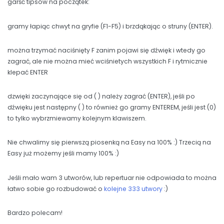
garść tipsów na początek:
gramy łapiąc chwyt na gryfie (F1-F5) i brzdąkając o struny (ENTER).
można trzymać naciśnięty F zanim pojawi się dźwięk i wtedy go
zagrać, ale nie można mieć wciśnietych wszystkich F i rytmicznie
klepać ENTER
dzwięki zaczynające się od ( ) należy zagrać (ENTER), jeśli po
dźwięku jest następny ( ) to również go gramy ENTEREM, jeśli jest (0)
to tylko wybrzmiewamy kolejnym klawiszem.
Nie chwalimy się pierwszą piosenką na Easy na 100% :) Trzecią na
Easy już możemy jeśli mamy 100% :)
Jeśli mało wam 3 utworów, lub repertuar nie odpowiada to można
łatwo sobie go rozbudować o
kolejne 333 utwory
:)
Bardzo polecam!