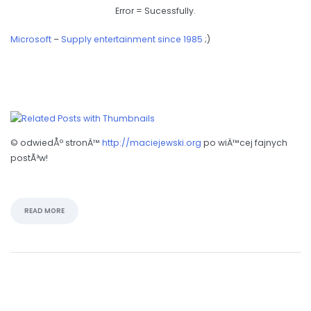
Error = Sucessfully.
Microsoft
–
Supply entertainment since 1985
;)
© odwiedÅº stronÄ™
http://maciejewski.org
po wiÄ™cej fajnych
postÃ³w!
READ MORE