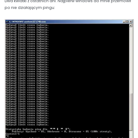
Dwa kwiatki z ostatnich dni. Najpierw windows do mnie przemówił
po nie działającym pingu: