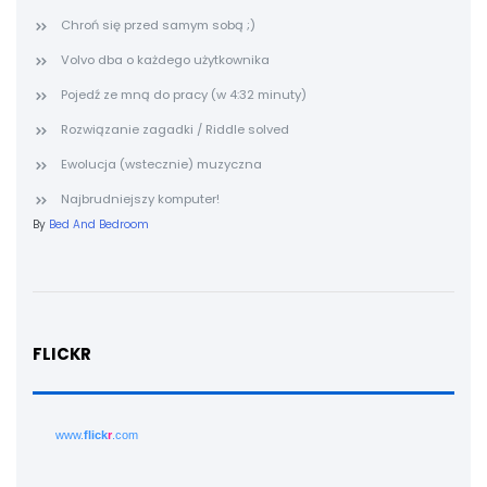
Chroń się przed samym sobą ;)
Volvo dba o każdego użytkownika
Pojedź ze mną do pracy (w 4:32 minuty)
Rozwiązanie zagadki / Riddle solved
Ewolucja (wstecznie) muzyczna
Najbrudniejszy komputer!
By
Bed And Bedroom
FLICKR
www.
flick
r
.com