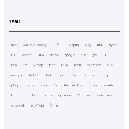
TAGI
acer
active directory
AS/400
aspire
blog
BSD
dysk
EOS
escort
Film
firefox
google
gpo
gry
HP
ibm
Kot
laptop
lech
linux
mail
microsoft
Missi
muzyka
NetBSD
Nokia
one
OpenBSD
pdf
pkgsrc
plugin
praca
samochÃ³d
temperatura
Tosia
tweeter
Ubuntu
UNIX
update
upgrade
Windows
Wordpress
wypadek
zdjÄ™cia
Å›nieg