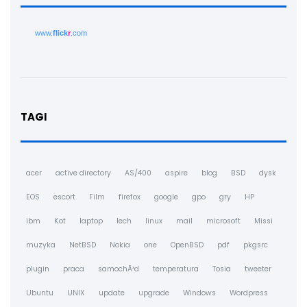
www.
flick
r
.com
TAGI
acer
active directory
AS/400
aspire
blog
BSD
dysk
EOS
escort
Film
firefox
google
gpo
gry
HP
ibm
Kot
laptop
lech
linux
mail
microsoft
Missi
muzyka
NetBSD
Nokia
one
OpenBSD
pdf
pkgsrc
plugin
praca
samochÃ³d
temperatura
Tosia
tweeter
Ubuntu
UNIX
update
upgrade
Windows
Wordpress