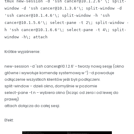
tmux new-session -d 'ssh cancer@10.1.2.6' \; split-
window -d 'ssh cancer@10.1.3.6'\; split-window -d
'ssh cancer@10.1.4.6'\; split-window -h 'ssh
cancer@10.1.5.6'\; select-pane -t 2\; split-window -
h 'ssh cancer@10.1.6.6'\; select-pane -t 4\; split-
window -h\; attach
Krótkie wyjaśnienie:
new-session -d 'ssh cancer@10.1.2.6′ – tworzy nową sesję (okno
główne i wywołuje komendę systemową w ”) -d powoduje
odłączenie wszystkich klientów jeśli byli podłączeni.
split-window – dzieli okno, domyślnie w poziomie
select-pane -t n – wybiera okno (licząc od zera i od lewej do
prawej)
attach dołącza do całej sesji.
Efekt: