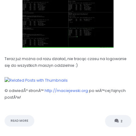
Teraz już można od razu działać, nie tracąc czasu na logowanie
się do wszystkich maszyn oddzielnie :)
© odwiedÅº stronÄ™
http://maciejewski.org
po wiÄ™cej fajnych
postÃ³w!
READ MORE
2