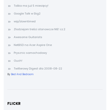
Tośka ma już 5 miesięcy!
Google Talk w Ekg2
wip/downtimed
Złodziejom treści stanowcze NIE! cz.2
Awesome Guitarists
NetBSD na Acer Aspire One
Prysznic samochodowy
Ouch!
Twitterowy Digest dla 2008-08-22
By
Bed And Bedroom
FLICKR