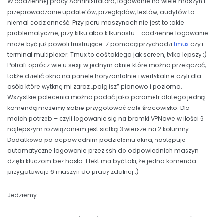
W codziennej pracy Administratora, logowanie na wiele maszyn i
przeprowadzanie update’ów, przeglądów, testów, audytów to
niemal codzienność. Przy paru maszynach nie jest to takie
problematyczne, przy kilku albo kilkunastu – codzienne logowanie
może być już powoli frustrujące. Z pomocą przychodzi
tmux
czyli
terminal multiplexer. Tmux to coś takiego jak screen, tylko lepszy :)
Potrafi oprócz wielu sesji w jednym oknie które można przełączać,
także dzielić okno na panele horyzontalnie i wertykalnie czyli dla
osób które wytkną mi zaraz „polglisz” pionowo i poziomo.
Wszystkie polecenia można podać jako parametr dlatego jedną
komendą możemy sobie przygotować całe środowisko. Dla
moich potrzeb – czyli logowanie się na bramki VPNowe w ilości 6
najlepszym rozwiązaniem jest siatką 3 wiersze na 2 kolumny.
Dodatkowo po odpowiednim podzieleniu okna, następuje
automatyczne logowanie przez ssh do odpowiednich maszyn
dzięki kluczom bez hasła. Efekt ma być taki, że jedna komenda
przygotowuje 6 maszyn do pracy zdalnej :)
Jedziemy: