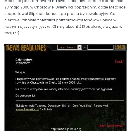
Metallica poinformowała na swojej oficjalnej stronie o koncercie
28 maja 2008 w Chorzowie. Byłem na poprzednim, gdzie Metallice
supportował Slipknot i koncert po prostu był rewelacyjny. Co
ciekawe Panowie z Metallici poinformowali fanów w Polsce w
naszym ojczystym języku. Ot miły akcent :) Ktoś planuje wyjazd w
maju? :)