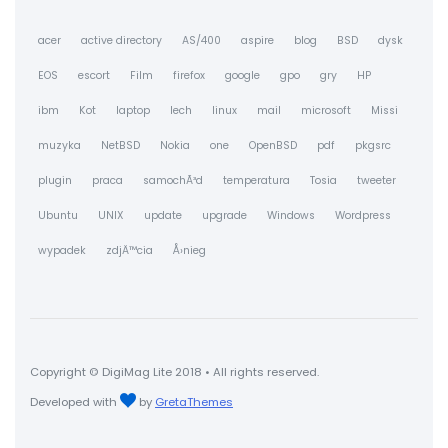
acer
active directory
AS/400
aspire
blog
BSD
dysk
EOS
escort
Film
firefox
google
gpo
gry
HP
ibm
Kot
laptop
lech
linux
mail
microsoft
Missi
muzyka
NetBSD
Nokia
one
OpenBSD
pdf
pkgsrc
plugin
praca
samochÃ³d
temperatura
Tosia
tweeter
Ubuntu
UNIX
update
upgrade
Windows
Wordpress
wypadek
zdjÄ™cia
Å›nieg
Copyright © DigiMag Lite 2018 • All rights reserved.
Developed with
by
GretaThemes