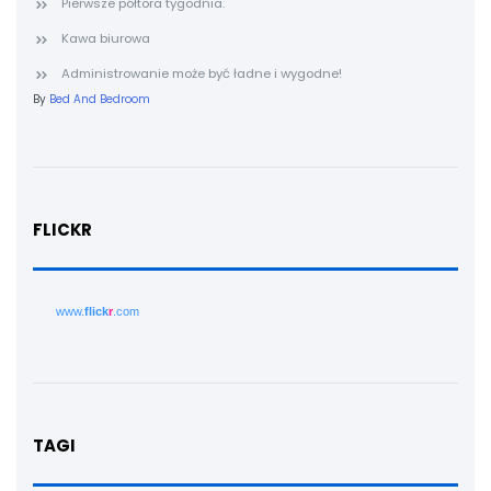
Pierwsze półtora tygodnia.
Kawa biurowa
Administrowanie może być ładne i wygodne!
By
Bed And Bedroom
FLICKR
www.
flick
r
.com
TAGI