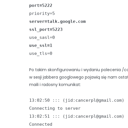
port=5222
priority=5
server=talk.google.com
ssl_port=5223
use_sasl=0
use_ssl=1
use_tls=0
Po takim skonfigurowaniu i wydaniu polecenia /
w sesji jabbera googlowego pojawią się nam osta
maili i radosny komunikat:
13:02:50 ::: (jid:cancerpl@gmail.com)
Connecting to server
13:02:51 ::: (jid:cancerpl@gmail.com)
Connected