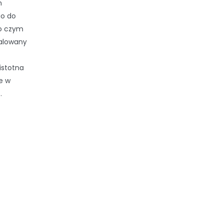
m
go do
o czym
talowany
istotna
ie w
p
.