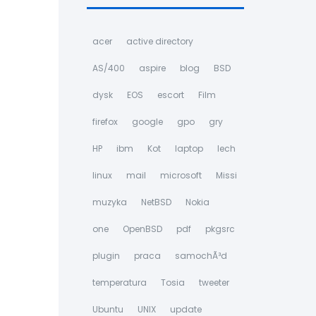
acer
active directory
AS/400
aspire
blog
BSD
dysk
EOS
escort
Film
firefox
google
gpo
gry
HP
ibm
Kot
laptop
lech
linux
mail
microsoft
Missi
muzyka
NetBSD
Nokia
one
OpenBSD
pdf
pkgsrc
plugin
praca
samochÃ³d
temperatura
Tosia
tweeter
Ubuntu
UNIX
update