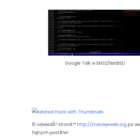
Google Talk w EKG2/NetBSD
© odwiedÅº stronÄ™
http://maciejewski.org
po wi
fajnych postÃ³w!