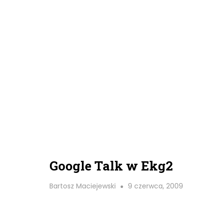
Google Talk w Ekg2
Bartosz Maciejewski
9 czerwca, 2009