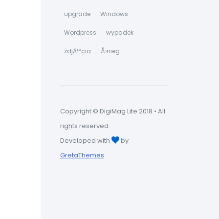
upgrade
Windows
Wordpress
wypadek
zdjÄ™cia
Å›nieg
Copyright © DigiMag Lite 2018 • All
rights reserved.
Developed with
by
GretaThemes