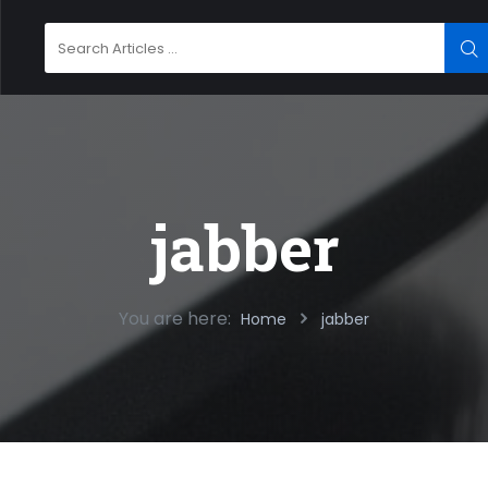
Search
SE
for:
jabber
You are here:
Home
jabber