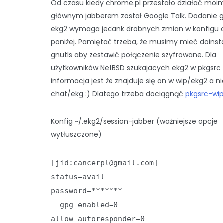
Od czasu kiedy chrome.pl przestało działać moi
głównym jabberem został Google Talk. Dodanie 
ekg2 wymaga jedank drobnych zmian w konfigu 
poniżej. Pamiętać trzeba, że musimy mieć doins
gnutls aby zestawić połączenie szyfrowane. Dla
użytkowników NetBSD szukajacych ekg2 w pkgsrc 
informacja jest że znajduje się on w wip/ekg2 a n
chat/ekg :) Dlatego trzeba dociągnąć
pkgsrc-wi
Konfig ~/.ekg2/session-jabber (ważniejsze opcje
wytłuszczone)
[jid:cancerpl@gmail.com]
status=avail
password=*******
__gpg_enabled=0
allow_autoresponder=0