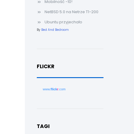
Mobilność -10!
NetBSD 5.0 na Netrze T1-200
Ubuntu przyjechało
By
Bed And Bedroom
FLICKR
www.
flick
r
.com
TAGI