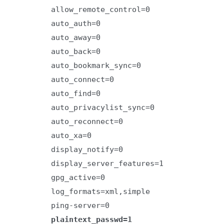
allow_remote_control=0
auto_auth=0
auto_away=0
auto_back=0
auto_bookmark_sync=0
auto_connect=0
auto_find=0
auto_privacylist_sync=0
auto_reconnect=0
auto_xa=0
display_notify=0
display_server_features=1
gpg_active=0
log_formats=xml,simple
ping-server=0
plaintext_passwd=1