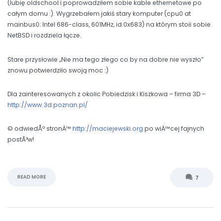
(lubię oldschool i poprowadziłem sobie kable ethernetowe po
całym domu :). Wygrzebałem jakiś stary komputer (cpu0 at
mainbus0: Intel 686-class, 601MHz, id 0x683) na którym stoii sobie
NetBSD i rozdziela łącze.
Stare przysłowie „Nie ma tego złego co by na dobre nie wyszło”
znowu potwierdziło swoją moc :)
Dla zainteresowanych z okolic Pobiedzisk i Kiszkowa – firma 3D –
http://www.3d.poznan.pl/
© odwiedÅº stronÄ™
http://maciejewski.org
po wiÄ™cej fajnych
postÃ³w!
READ MORE
7