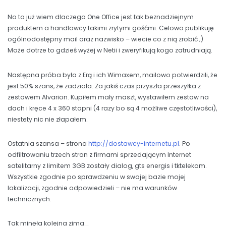
No to już wiem dlaczego One Office jest tak beznadziejnym
produktem a handlowcy takimi zrytymi gośćmi. Celowo publikuję
ogólnodostępny mail oraz nazwisko – wiecie co z nią zrobić ;)
Może dotrze to gdzieś wyżej w Netii i zweryfikują kogo zatrudniają.
Następna próba była z Erą i ich Wimaxem, mailowo potwierdzili, że
jest 50% szans, że zadziała. Za jakiś czas przyszła przeszyłka z
zestawem Alvarion. Kupiłem mały maszt, wystawiłem zestaw na
dach i kręce 4 x 360 stopni (4 razy bo są 4 możliwe częstotliwości),
niestety nic nie złapałem.
Ostatnia szansa – strona
http://dostawcy-internetu.pl
. Po
odfiltrowaniu trzech stron z firmami sprzedającym Internet
satelitarny z limitem 3GB zostały dialog, gts energis i tktelekom.
Wszystkie zgodnie po sprawdzeniu w swojej bazie mojej
lokalizacji, zgodnie odpowiedzieli – nie ma warunków
technicznych.
Tak minęła kolejna zima….