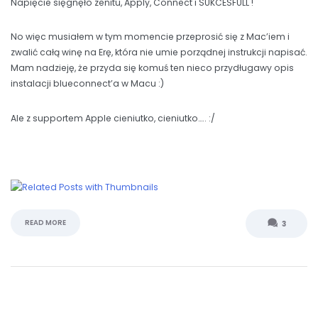
Napięcie sięgnęło zenitu, Apply, Connect i SUKCESFULL !
No więc musiałem w tym momencie przeprosić się z Mac’iem i
zwalić całą winę na Erę, która nie umie porządnej instrukcji napisać.
Mam nadzieję, że przyda się komuś ten nieco przydługawy opis
instalacji blueconnect’a w Macu :)
Ale z supportem Apple cieniutko, cieniutko….. :/
READ MORE
3