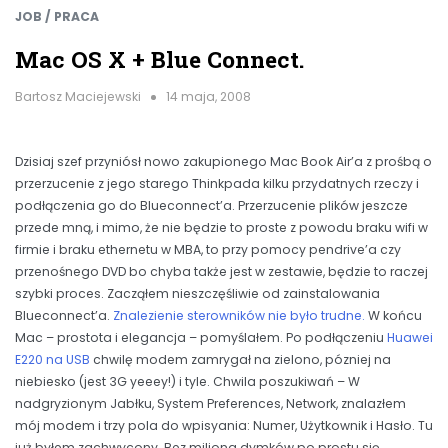
JOB / PRACA
Mac OS X + Blue Connect.
Bartosz Maciejewski
14 maja, 2008
Dzisiaj szef przyniósł nowo zakupionego Mac Book Air’a z prośbą o
przerzucenie z jego starego Thinkpada kilku przydatnych rzeczy i
podłączenia go do Blueconnect’a. Przerzucenie plików jeszcze
przede mną, i mimo, że nie będzie to proste z powodu braku wifi w
firmie i braku ethernetu w MBA, to przy pomocy pendrive’a czy
przenośnego DVD bo chyba także jest w zestawie, będzie to raczej
szybki proces. Zacząłem nieszczęśliwie od zainstalowania
Blueconnect’a.
Znalezienie sterowników nie było trudne.
W końcu
Mac – prostota i elegancja – pomyślałem. Po podłączeniu
Huawei
E220 na USB
chwilę modem zamrygał na zielono, pózniej na
niebiesko (jest 3G yeeey!) i tyle. Chwila poszukiwań – W
nadgryzionym Jabłku, System Preferences, Network, znalazłem
mój modem i trzy pola do wpisyania: Numer, Użytkownik i Hasło. Tu
już byłem zachwycony. Bez miliona dymków po prostu się