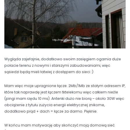
Wygląda zajefajnie, dodatkowo swoim zasięgiem ogarnia duże
połacie terenu z nowymi i starszymi zabudowaniami, więc
sąsiedzi będą mieli łatwiej z dostępem do sieci :)
Mam więc moje upragnione łącze. 2Mb/1Mb ze stałym adresem IP,
które tak naprawdę jest łączem tktelekomu więc całkiem nieźle
(pingi mam rzędu 10 ms). Antenki dużo nie biorą – około 30W więc
obciążenie z tytułu zużycia energii elektrycznej znikome,
dodatkowo prąd + dach = łącze za darmo. Pięknie.
W końcu mam motywację aby skończyć moją domową sieć