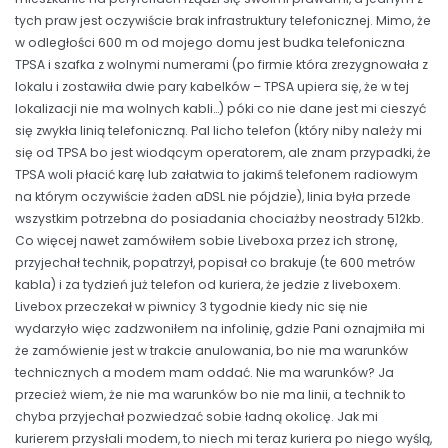
tych praw jest oczywiście brak infrastruktury telefonicznej. Mimo, że
w odległości 600 m od mojego domu jest budka telefoniczna
TPSA i szafka z wolnymi numerami (po firmie która zrezygnowała z
lokalu i zostawiła dwie pary kabelków – TPSA upiera się, że w tej
lokalizacji nie ma wolnych kabli…) póki co nie dane jest mi cieszyć
się zwykła linią telefoniczną. Pal licho telefon (który niby należy mi
się od TPSA bo jest wiodącym operatorem, ale znam przypadki, że
TPSA woli płacić karę lub załatwia to jakimś telefonem radiowym
na którym oczywiście żaden aDSL nie pójdzie), linia była przede
wszystkim potrzebna do posiadania chociażby neostrady 512kb.
Co więcej nawet zamówiłem sobie Liveboxa przez ich stronę,
przyjechał technik, popatrzył, popisał co brakuje (te 600 metrów
kabla) i za tydzień już telefon od kuriera, że jedzie z liveboxem.
Livebox przeczekał w piwnicy 3 tygodnie kiedy nic się nie
wydarzyło więc zadzwoniłem na infolinię, gdzie Pani oznajmiła mi
że zamówienie jest w trakcie anulowania, bo nie ma warunków
technicznych a modem mam oddać. Nie ma warunków? Ja
przecież wiem, że nie ma warunków bo nie ma linii, a technik to
chyba przyjechał pozwiedzać sobie ładną okolicę. Jak mi
kurierem przysłali modem, to niech mi teraz kuriera po niego wyślą,