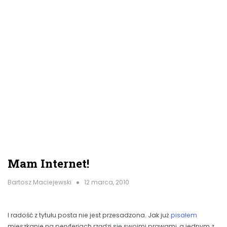
Mam Internet!
Bartosz Maciejewski
12 marca, 2010
I radość z tytułu posta nie jest przesadzona. Jak już
pisałem
mieszkanie na peryferiach rządzi się swoimi prawami, a jednym z