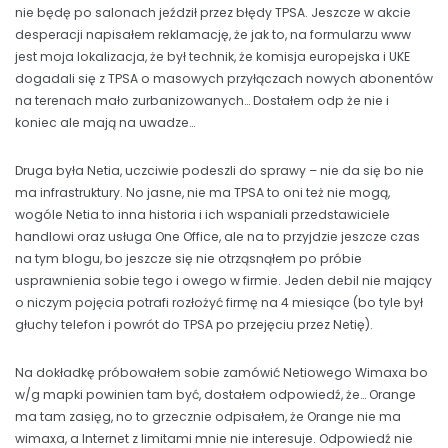
nie będę po salonach jeździł przez błędy TPSA. Jeszcze w akcie
desperacji napisałem reklamację, że jak to, na formularzu www
jest moja lokalizacja, że był technik, że komisja europejska i UKE
dogadali się z TPSA o masowych przyłączach nowych abonentów
na terenach mało zurbanizowanych… Dostałem odp że nie i
koniec ale mają na uwadze…
Druga była Netia, uczciwie podeszli do sprawy – nie da się bo nie
ma infrastruktury. No jasne, nie ma TPSA to oni też nie mogą,
wogóle Netia to inna historia i ich wspaniali przedstawiciele
handlowi oraz usługa One Office, ale na to przyjdzie jeszcze czas
na tym blogu, bo jeszcze się nie otrząsnąłem po próbie
usprawnienia sobie tego i owego w firmie. Jeden debil nie mający
o niczym pojęcia potrafi rozłożyć firmę na 4 miesiące (bo tyle był
głuchy telefon i powrót do TPSA po przejęciu przez Netię).
Na dokładkę próbowałem sobie zamówić Netiowego Wimaxa bo
w/g mapki powinien tam być, dostałem odpowiedź, że… Orange
ma tam zasięg, no to grzecznie odpisałem, że Orange nie ma
wimaxa, a Internet z limitami mnie nie interesuje. Odpowiedź nie