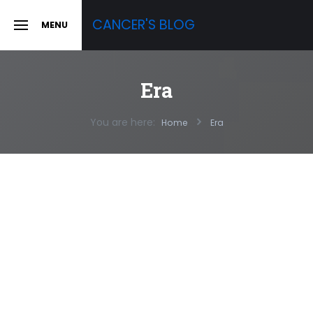
Skip
CANCER'S BLOG
MENU
to
SLIDE
OUT
content
SIDEBAR
Era
You are here:
Home
Era