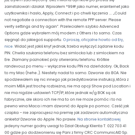
zainstalował i działał. Wpisałem *99# jako numer, erainternet jako
uzytkownika i hasło, Apply, Connect i po chwili łączenia ….. „Could
not negotiate a connection with the remote PPP server. Please
verify settings and try again”. Przeleciałem szybko Advenced
Options gdzie wybrałem mój modem z Others i to samo. Czas
sięgnąć do jakiegoś supportu.
O proszę, oficjalne howto od Ery,
nice.
Widać jest jakiś knyf jednak, trzeba wyłączyć żądanie kodu
PIN. Chwila szukania telefonu bez simlocka lub z simlockiem na
Ere. Złamany paznokieć przy otwieraniu telefonu. Krótkie
randevouz po menu – wyłącznie kodu PIN na dzieńdobry. Ok, Back
to my Mac (hehe ;). Niestety nadal to samo. Dzwonie do BOA. Nie
spodziewałem się nic innego jak przedyktowanie instrukcji, która z
moim MBA jest trochę rozbieżna, nie ma opcji Show pod Location i
nie ma nigdzie ustawień TCP/IP, które jednak w/g BOK są ok
fabrycznie, ale skoro ich nie ma to on nie może pomóc i to na
pewno wina Maca i mam dzwonić do Apple po pomoc. Cześć jak
czapka – nie zapracujesz na premię jak zadzwoni automatyczna
ankieta! Dzwonie do Apple. No prawie.
Na stronie kontaktowej
jedeyny numer godny uwagi to Dział Obsługi Klienta T: 022 703 41
00 gdzie po dodzwonieniu się Pani z firmy CRC CommunicAID Sp.