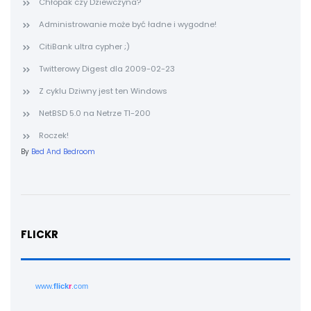
Chłopak czy Dziewczyna?
Administrowanie może być ładne i wygodne!
CitiBank ultra cypher ;)
Twitterowy Digest dla 2009-02-23
Z cyklu Dziwny jest ten Windows
NetBSD 5.0 na Netrze T1-200
Roczek!
By
Bed And Bedroom
FLICKR
www.
flick
r
.com