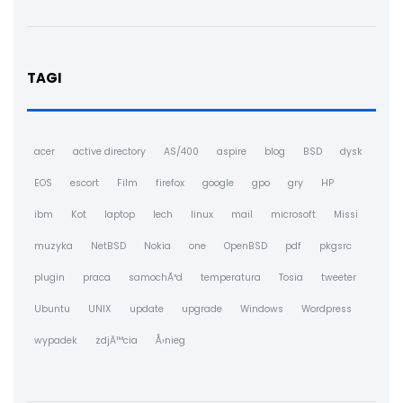
TAGI
acer
active directory
AS/400
aspire
blog
BSD
dysk
EOS
escort
Film
firefox
google
gpo
gry
HP
ibm
Kot
laptop
lech
linux
mail
microsoft
Missi
muzyka
NetBSD
Nokia
one
OpenBSD
pdf
pkgsrc
plugin
praca
samochÃ³d
temperatura
Tosia
tweeter
Ubuntu
UNIX
update
upgrade
Windows
Wordpress
wypadek
zdjÄ™cia
Å›nieg