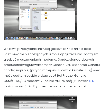
Wnikliwe przeczytanie instrukcji jeszcze raz nic mi nie dało.
Poszukiwanie niedostępnych u mnie opcji także nic. Zacząłem
grzebać w ustawieniach modemu. Oprócz standardowych
producentów figurował tam też Generic. Jak wiadomo Generiki
chodzą najlepiej (przynajmniej jeśli chodzi o kernele BSD ;) więc
może coś tam będzie ciekawego? Ha! Proszę! Generic
GSM/GPRS/3G modem! Zupełnie taki jak mój ;) ! I nawet
APN
można wpisać. Dla Ery – bez zaskoczenia – erainternet.