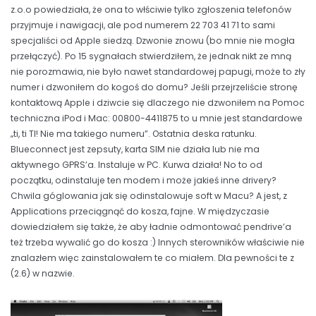
z.o.o powiedziała, że ona to włściwie tylko zgłoszenia telefonów
przyjmuje i nawigacji, ale pod numerem 22 703 41 71 to sami
specjaliści od Apple siedzą. Dzwonie znowu (bo mnie nie mogła
przełączyć). Po 15 sygnałach stwierdziłem, że jednak nikt ze mną
nie porozmawia, nie było nawet standardowej papugi, może to zły
numer i dzwoniłem do kogoś do domu? Jeśli przejrzeliście stronę
kontaktową Apple i dziwcie się dlaczego nie dzwoniłem na Pomoc
techniczna iPod i Mac: 00800-4411875 to u mnie jest standardowe
„ti, ti TI! Nie ma takiego numeru”. Ostatnia deska ratunku.
Blueconnect jest zepsuty, karta SIM nie działa lub nie ma
aktywnego GPRS’a. Instaluje w PC. Kurwa działa! No to od
początku, odinstaluje ten modem i może jakieś inne drivery?
Chwila góglowania jak się odinstalowuje soft w Macu? A jest, z
Applications przeciągnąć do kosza, fajne. W międzyczasie
dowiedziałem się także, że aby ładnie odmontować pendrive’a
też trzeba wywalić go do kosza :) Innych sterowników właściwie nie
znalazłem więc zainstalowałem te co miałem. Dla pewności te z
(2.6) w nazwie.