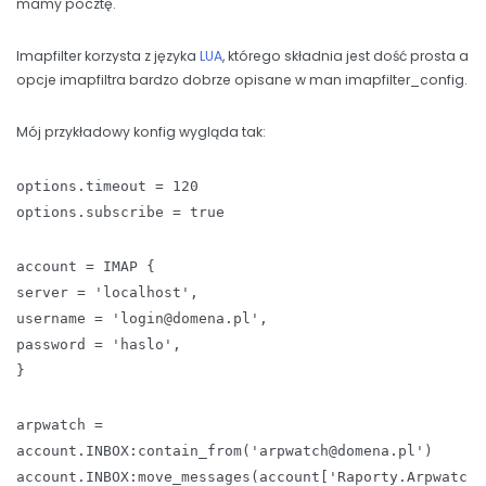
mamy pocztę.
Imapfilter korzysta z języka
LUA
, którego składnia jest dość prosta a
opcje imapfiltra bardzo dobrze opisane w man imapfilter_config.
Mój przykładowy konfig wygląda tak:
options.timeout = 120
options.subscribe = true
account = IMAP {
server = 'localhost',
username = 'login@domena.pl',
password = 'haslo',
}
arpwatch =
account.INBOX:contain_from('arpwatch@domena.pl')
account.INBOX:move_messages(account['Raporty.Arpwatc