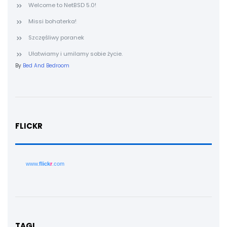
Welcome to NetBSD 5.0!
Missi bohaterka!
Szczęśliwy poranek
Ułatwiamy i umilamy sobie życie.
By
Bed And Bedroom
FLICKR
www.
flick
r
.com
TAGI