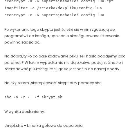
ccencrypt -d -K supertajnehaslo! config.lua.cpt
imapfilter -c /sciezka/do/pliku/config.lua
ccencrypt -e -K supertajnehaslo! config.lua
Po wykonaniu tego skryptu jeśli ścieżki się w nim zgadzają do
programów i do konfiga, uprzednio skonfigurowane filtrowanie
powinno zadziałać.
No dobra, tylko co daje kodowanie pliku jeśli hasło podajemy jako
parametr? W takim wypadku nic nie daje, łatwo podejrzeć hasło i
zdekodować plik konfiguracji gdzie jest hasło do naszej poczty.
Należy zatem „skompilować” skrypt przy pomocy shc.
shc -v -r -T -f skrypt.sh
W wyniku dostaniemy:
skrypt.sh.x – binarka gotowa do odpalenia