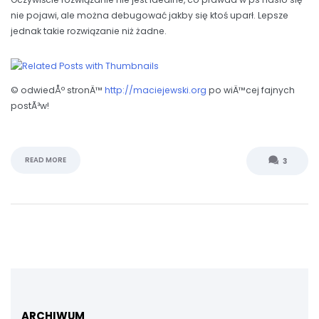
nie pojawi, ale można debugować jakby się ktoś uparł. Lepsze
jednak takie rozwiązanie niż żadne.
© odwiedÅº stronÄ™
http://maciejewski.org
po wiÄ™cej fajnych
postÃ³w!
READ MORE
3
ARCHIWUM