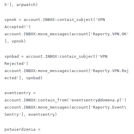
h'], arpwatch)
vpnok = account.INBOX:contain_subject('VPN
Accepted!')
account.INBOX:move_messages(account['Raporty.VPN.OK'
], vpnok)
vpnbad = account.INBOX:contain_subject('VPN
Rejected')
account.INBOX:move_messages(account['Raporty.VPN.Rej
ected'], vpnbad)
eventsentry =
account.INBOX:contain_from('eventsentry@domena.pl')
account.INBOX:move_messages(account['Raporty.Event\
Sentry'], eventsentry)
potwierdzenia =