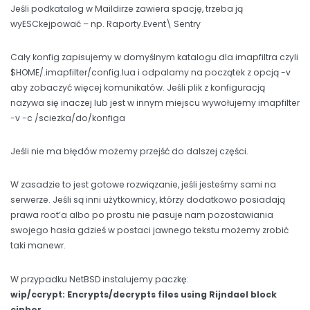
Jeśli podkatalog w Maildirze zawiera spację, trzeba ją
wyESCkejpować – np. Raporty.Event\ Sentry
Cały konfig zapisujemy w domyślnym katalogu dla imapfiltra czyli
$HOME/.imapfilter/config.lua i odpalamy na początek z opcją -v
aby zobaczyć więcej komunikatów. Jeśli plik z konfiguracją
nazywa się inaczej lub jest w innym miejscu wywołujemy imapfilter
-v -c /sciezka/do/konfiga
Jeśli nie ma błędów możemy przejść do dalszej części.
W zasadzie to jest gotowe rozwiązanie, jeśli jesteśmy sami na
serwerze. Jeśli są inni użytkownicy, którzy dodatkowo posiadają
prawa root’a albo po prostu nie pasuje nam pozostawiania
swojego hasła gdzieś w postaci jawnego tekstu możemy zrobić
taki manewr.
W przypadku NetBSD instalujemy paczkę:
wip/ccrypt: Encrypts/decrypts files using Rijndael block
cipher