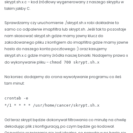
skrypt.sh.x.c – kod źródłowy wygenerowany z naszego skryptu w
takim jakby C.
Sprawdzamy czy uruchomienie ./skrypt.sh.x robi dokładnie to
samo co odpalenie imapfiltra lub skrypt.sh. Jeśli tak to pozostaje
nam skasować skrypt.sh gdzie mamy jawny klucz do
zakodowanego pliku z konfigiem do imapfiltra gdzie mamy jawne
hasło do naszego konta pocztowego :) oraz kasujemy
skrypt.sh.x.c gdzie mamy źródła naszej binarki. Nadajemy prawo x
do wykonywanie pliku –
chmod 700 skrypt.sh.x
Na koniec dodajemy do crona wywoływanie programu co ileś
tam minut:
crontab -e
*/1 * * * * /usr/home/cancer/skrypt.sh.x
Od teraz skrypt będzie dokonywał filtrowania co minutę na chwilę
dekodując plik z konfiguracją, po czym będzie go kodował.
Oczywiście rozwiązanie nie jest idealne, co prawda w ps hasło się