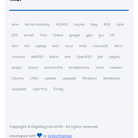
acer
active directory
AS/400
aspire
blog
BSD
dysk
EOS
escort
Film
firefox
google
gpo
gry
HP
ibm
Kot
laptop
lech
linux
mail
microsoft
Missi
muzyka
NetBSD
Nokia
one
OpenBSD
pdf
pkgsrc
plugin
praca
samochÃ³d
temperatura
Tosia
tweeter
Ubuntu
UNIX
update
upgrade
Windows
Wordpress
wypadek
zdjÄ™cia
Å›nieg
Copyright © DigiMag Lite 2018 • All rights reserved.
Developed with
by
GretaThemes