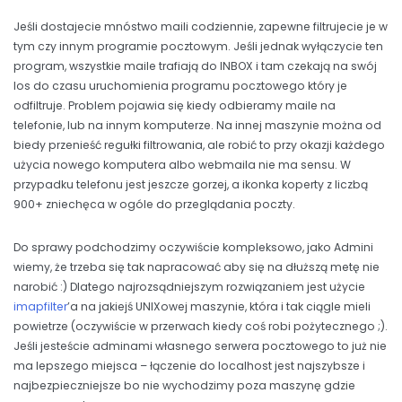
Jeśli dostajecie mnóstwo maili codziennie, zapewne filtrujecie je w
tym czy innym programie pocztowym. Jeśli jednak wyłączycie ten
program, wszystkie maile trafiają do INBOX i tam czekają na swój
los do czasu uruchomienia programu pocztowego który je
odfiltruje. Problem pojawia się kiedy odbieramy maile na
telefonie, lub na innym komputerze. Na innej maszynie można od
biedy przenieść regułki filtrowania, ale robić to przy okazji każdego
użycia nowego komputera albo webmaila nie ma sensu. W
przypadku telefonu jest jeszcze gorzej, a ikonka koperty z liczbą
900+ zniechęca w ogóle do przeglądania poczty.
Do sprawy podchodzimy oczywiście kompleksowo, jako Admini
wiemy, że trzeba się tak napracować aby się na dłuższą metę nie
narobić :) Dlatego najrozsądniejszym rozwiązaniem jest użycie
imapfilter
’a na jakiejś UNIXowej maszynie, która i tak ciągle mieli
powietrze (oczywiście w przerwach kiedy coś robi pożytecznego ;).
Jeśli jesteście adminami własnego serwera pocztowego to już nie
ma lepszego miejsca – łączenie do localhost jest najszybsze i
najbezpieczniejsze bo nie wychodzimy poza maszynę gdzie