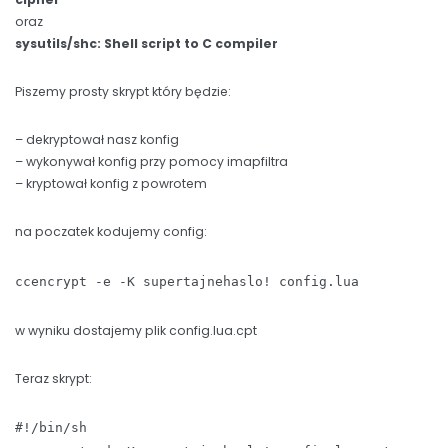
oraz
sysutils/shc: Shell script to C compiler
Piszemy prosty skrypt który będzie:
– dekryptował nasz konfig
– wykonywał konfig przy pomocy imapfiltra
– kryptował konfig z powrotem
na poczatek kodujemy config:
ccencrypt -e -K supertajnehaslo! config.lua
w wyniku dostajemy plik config.lua.cpt
Teraz skrypt:
#!/bin/sh