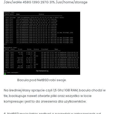
/dev/wd4e 458G 139G 297G 31% /usr/home/storage
Bacula pod NetBSD robi swoje.
Na średniej klasy sprzęcie czyli 1,5 Ghz 1GB RAM, bacula chodzi w
tle, backupuje nawet otwarte pliki oraz wszystko w locie
kompresuje i jest to do zniesienia dla użytkowników.
6. NetBSD może także zadbać o porządek w zgłoszeniach od