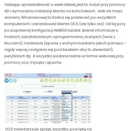
Oddając sprawiedliwość o wiele łatwiej jest to zrobić przy pomocy
AD i wymuszeniu instalacji klienta na końcówkach. Jeśli nie masz
domeny Windowsowej to trzeba się przelecieć po wszystkich
komputerach i zainstalować klienta OCS (ale tylko raz). Od tej pory
po poprawnej konfiguracji NetBSD będzie zbierał informacje o
hostach, zainstalowanym oprogramowniu, licenjach (wraz z
kluczami), hardwarze (łącznie z wolnymi bankami jakich pamięci –
nigdy więcej czołgania się pod biurkiem aby to stwierdzić!),
peryferiach itp. A wszystko podane ładnie w formie webowej przy
pomocy ocs, mysqla i apache.
OCS inwentaryzuje sprzęt, wszystko pod ręką na