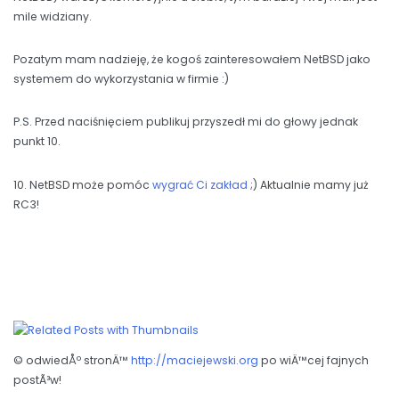
mile widziany.
Pozatym mam nadzieję, że kogoś zainteresowałem NetBSD jako
systemem do wykorzystania w firmie :)
P.S. Przed naciśnięciem publikuj przyszedł mi do głowy jednak
punkt 10.
10. NetBSD może pomóc
wygrać Ci zakład
;) Aktualnie mamy już
RC3!
© odwiedÅº stronÄ™
http://maciejewski.org
po wiÄ™cej fajnych
postÃ³w!