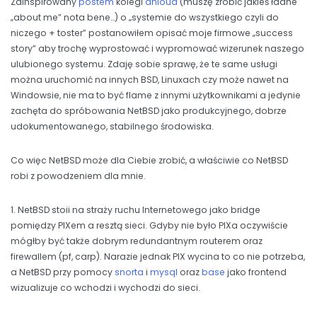
Zainspirowany
postem
kolegi
anioua
(muszę zrobić jakieś ładne
„about me” nota bene…) o „systemie do wszystkiego czyli do
niczego + toster” postanowiłem opisać moje firmowe „success
story” aby trochę wyprostować i wypromować wizerunek naszego
ulubionego systemu. Zdaję sobie sprawę, że te same usługi
można uruchomić na innych BSD, Linuxach czy może nawet na
Windowsie, nie ma to być flame z innymi użytkownikami a jedynie
zachęta do spróbowania NetBSD jako produkcyjnego, dobrze
udokumentowanego, stabilnego środowiska.
Co więc NetBSD może dla Ciebie zrobić, a właściwie co NetBSD
robi z powodzeniem dla mnie.
1. NetBSD stoii na straży ruchu Internetowego jako bridge
pomiędzy PIXem a resztą sieci. Gdyby nie było PIXa oczywiście
mógłby być także dobrym redundantnym routerem oraz
firewallem (pf, carp). Narazie jednak PIX wycina to co nie potrzeba,
a NetBSD przy pomocy
snorta
i
mysql
oraz
base
jako frontend
wizualizuje co wchodzi i wychodzi do sieci.