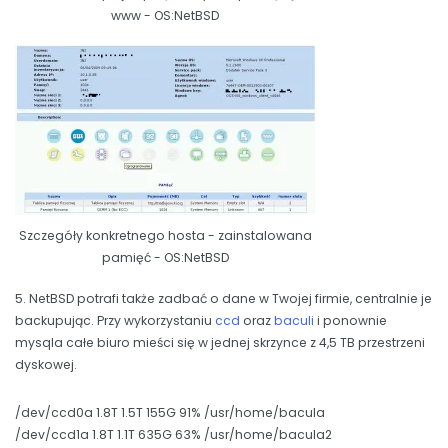
www - OS:NetBSD
Szczegóły konkretnego hosta - zainstalowana
pamięć - OS:NetBSD
5. NetBSD potrafi także zadbać o dane w Twojej firmie, centralnie je
backupując. Przy wykorzystaniu
ccd
oraz
baculi
i ponownie
mysqla całe biuro mieści się w jednej skrzynce z 4,5 TB przestrzeni
dyskowej.
/dev/ccd0a 1.8T 1.5T 155G 91% /usr/home/bacula
/dev/ccd1a 1.8T 1.1T 635G 63% /usr/home/bacula2