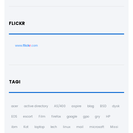
FLICKR
www.
flick
r
.com
TAGI
acer
active directory
AS/400
aspire
blog
BSD
dysk
EOS
escort
Film
firefox
google
gpo
gry
HP
ibm
Kot
laptop
lech
linux
mail
microsoft
Missi