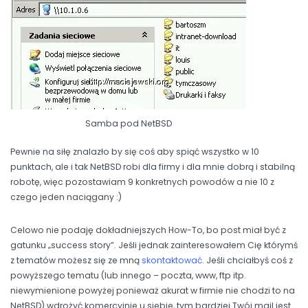
Samba pod NetBSD
Pewnie na siłę znalazło by się coś aby spiąć wszystko w 10
punktach, ale i tak NetBSD robi dla firmy i dla mnie dobrą i stabilną
robotę, więc pozostawiam 9 konkretnych powodów a nie 10 z
czego jeden naciągany :)
Celowo nie podaję dokładniejszych How-To, bo post miał być z
gatunku „success story”. Jeśli jednak zainteresowałem Cię którymś
z tematów możesz się ze mną
skontaktować
. Jeśli chciałbyś coś z
powyższego tematu (lub innego – poczta, www, ftp itp.
niewymienione powyżej ponieważ akurat w firmie nie chodzi to na
NetBSD) wdrożyć komercyjnie u siebie, tym bardziej Twój mail jest