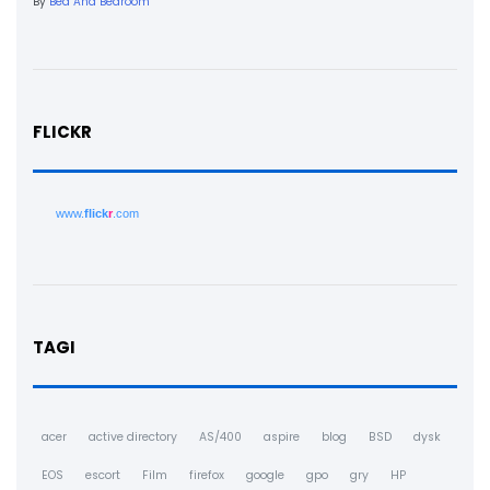
By
Bed And Bedroom
FLICKR
www.
flick
r
.com
TAGI
acer
active directory
AS/400
aspire
blog
BSD
dysk
EOS
escort
Film
firefox
google
gpo
gry
HP