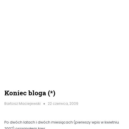
Koniec bloga (*)
Bartosz Maciejewski
22 czerwca, 2009
Po dwóch latach i dwóch miesiącach (pierwszy wpis w kwietniu
2007) osiągnąłem kres…